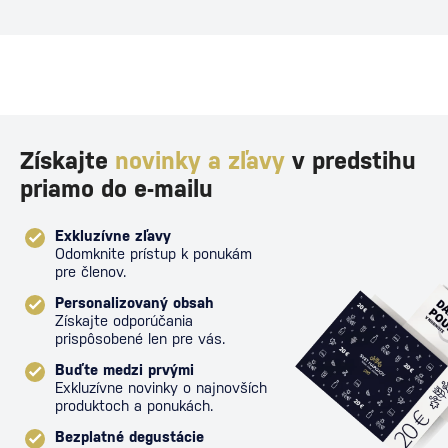
proti poš
Získajte
novinky a zľavy
v predstihu
priamo do e-mailu
Exkluzívne zľavy
Odomknite prístup k ponukám
pre členov.
Personalizovaný obsah
Získajte odporúčania
prispôsobené len pre vás.
Buďte medzi prvými
Exkluzívne novinky o najnovších
produktoch a ponukách.
Bezplatné degustácie