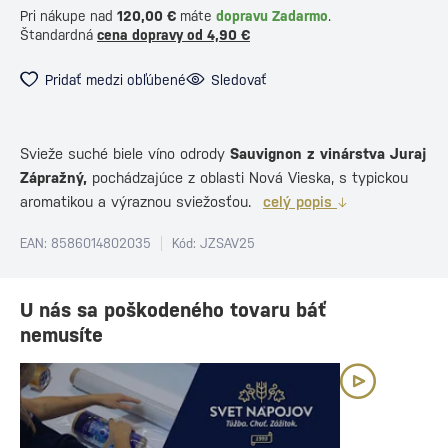
Pri nákupe nad
120,00 €
máte
dopravu Zadarmo
.
Štandardná
cena dopravy od 4,90 €
Pridať medzi obľúbené
Sledovať
Svieže suché biele víno odrody
Sauvignon z vinárstva Juraj
Zápražný,
pochádzajúce z oblasti Nová Vieska, s typickou
aromatikou a výraznou sviežosťou.
celý popis
EAN: 8586014802035
Kód: JZSAV25
U nás sa poškodeného tovaru báť
nemusíte