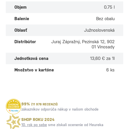
Objem
0.75 l
Balenie
Bez obalu
Oblasť
Južnoslovenská
Distribútor
Juraj Zápražný, Pezinská 12, 902
01 Vinosady
Jednotková cena
13,60 € za 1l
Množstvo v kartóne
6 ks
99%
(11 978 RECENZIÍ)
zákazníkov odporúča nákup v našom obchode
SHOP ROKU 2024
10. rok po sebe
sme získali ocenenie od Heureka