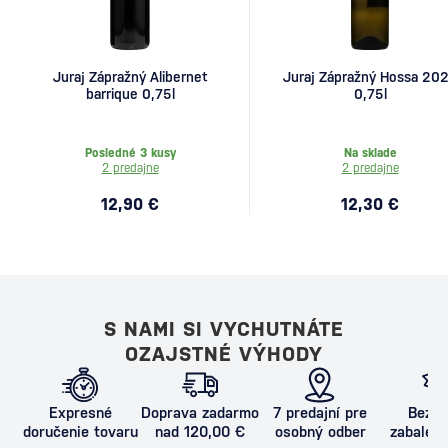
Juraj Zápražný Alibernet
Juraj Zápražný Hossa 20
barrique 0,75l
0,75l
Posledné 3 kusy
Na sklade
2 predajne
2 predajne
12,90 €
12,30 €
S NAMI SI VYCHUTNÁTE
OZAJSTNÉ VÝHODY
Expresné
Doprava zadarmo
7 predajní pre
Bezpe
doručenie tovaru
nad 120,00 €
osobný odber
zabalený