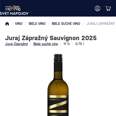
/
VÍNO
/
BIELE VÍNO
/
BIELE SUCHÉ VÍNO
/
JURAJ ZÁPRAŽNÝ
Juraj Zápražný Sauvignon 2025
Juraj Zápražný
Biele suché víno
11 %
0.75 l