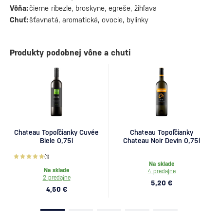
Vôňa:
čierne ríbezle, broskyne, egreše, žihľava
Chuť:
šťavnatá, aromatická, ovocie, bylinky
Produkty podobnej vône a chuti
Chateau Topoľčianky Cuvée
Chateau Topoľčianky
Biele 0,75l
Chateau Noir Devín 0,75l
(1)
Na sklade
Na sklade
4 predajne
2 predajne
5,20 €
4,50 €