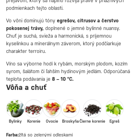
prejavom, ktorý sa naplno rozvíja práve v priaznivých
podmienkach tejto oblasti.
Vo vôni dominujú tóny
egrešov, citrusov a čerstvo
pokosenej trávy,
doplnené o jemné bylinné nuansy.
Chuť je suchá, svieža a harmonická, s príjemnou
kyselinkou a minerálnym záverom, ktorý podčiarkuje
charakter terroiru.
Víno sa výborne hodí k rybám, morským plodom, kozím
syrom, šalátom či ľahším hydinovým jedlám. Odporúčaná
teplota podávania je
8 – 10 °C.
Vôňa a chuť
Bylinky
Korenie
Ovocie
Broskyňa
Čierne korenie
Egreš
Farba:
žltá so zelenými odleskami