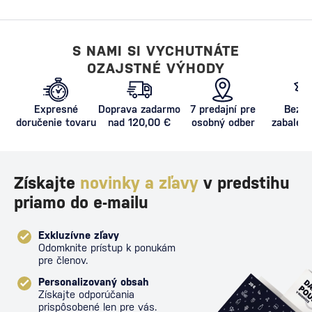
S NAMI SI VYCHUTNÁTE
OZAJSTNÉ VÝHODY
Expresné
Doprava zadarmo
7 predajní pre
Bezpe
doručenie tovaru
nad 120,00 €
osobný odber
zabalený
proti poš
Získajte
novinky a zľavy
v predstihu
priamo do e-mailu
Exkluzívne zľavy
Odomknite prístup k ponukám
pre členov.
Personalizovaný obsah
Získajte odporúčania
prispôsobené len pre vás.