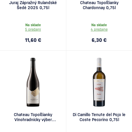
Juraj Zápražný Rulandské
Chateau Topoľčianky
Šedé 2025 0,75l
Chardonnay 0,75l
Na sklade
Na sklade
5 predajní
4 predajne
11,60 €
6,30 €
Chateau Topoľčianky
Di Camillo Tenute del Pojo le
Vinohradnícky výber
Coste Pecorino 0,75l
Chardonnay 0,75l