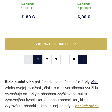
Na sklade
Na sklade
4 predajne
5 predajní
11,80 €
6,00 €
ZOBRAZIŤ 20 ĎALŠIE
1
2
3
...
6
Biele suché víno
patrí medzi najobľúbenejšie štýly
vína
vďaka svojej sviežosti, čistote a univerzálnemu využitiu.
Vyznačuje sa nízkym obsahom zvyškového cukru,
výraznejšou kyselinkou a jasnou aromatikou, ktorá
zvýrazňuje charakter konkrétnej odrody…
viac informácií