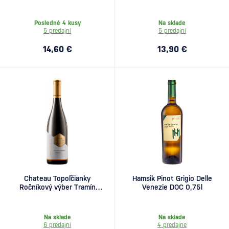
Posledné 4 kusy
Na sklade
5 predajní
5 predajní
14,60 €
13,90 €
Chateau Topoľčianky
Hamsik Pinot Grigio Delle
Ročníkový výber Tramín
Venezie DOC 0,75l
červený 0,75l
Na sklade
Na sklade
6 predajní
4 predajne