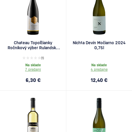
Chateau Topoľčianky
Nichta Devín Močiarno 2024
Ročníkový výber Rulandské
0,75l
biele 0,75l
(1)
Na sklade
Na sklade
7 predajní
4 predajne
6,30 €
12,40 €