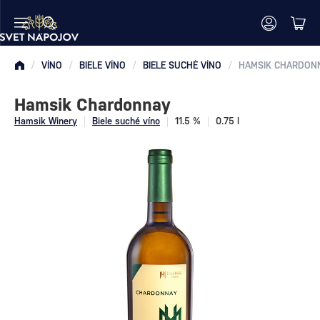
/
VÍNO
/
BIELE VÍNO
/
BIELE SUCHÉ VÍNO
/
HAMSIK CHARDON
Hamsik Chardonnay
Hamsik Winery
Biele suché víno
11.5 %
0.75 l