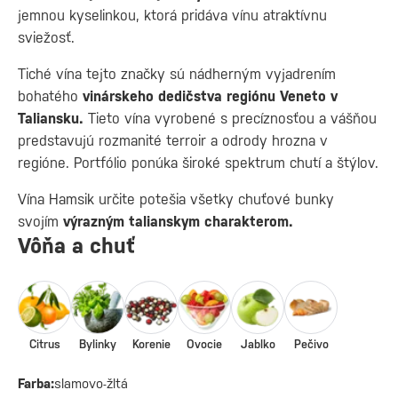
jemnou kyselinkou, ktorá pridáva vínu atraktívnu
sviežosť.
Tiché vína tejto značky sú nádherným vyjadrením
bohatého
vinárskeho dedičstva regiónu Veneto v
Taliansku.
Tieto vína vyrobené s precíznosťou a vášňou
predstavujú rozmanité terroir a odrody hrozna v
regióne. Portfólio ponúka široké spektrum chutí a štýlov.
Vína Hamsik určite potešia všetky chuťové bunky
svojím
výrazným talianskym charakterom.
Vôňa a chuť
Citrus
Bylinky
Korenie
Ovocie
Jablko
Pečivo
Farba:
slamovo-žltá