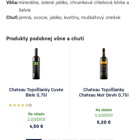
Vôňa:
minerálna, zelené jablko, chrumkavá chlebová kôrka a
šalvia
Chuť:
jemná, ovocie, jablko, kvetiny, muškátový oriešok
Produkty podobnej vône a chuti
Chateau Topoľčianky Cuvée
Chateau Topoľčianky
Biele 0,75l
Chateau Noir Devín 0,75l
(1)
Na sklade
Na sklade
4 predajne
2 predajne
5,20 €
4,50 €