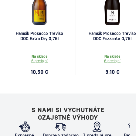
Hamsik Prosecco Treviso
Hamsik Prosecco Treviso
DOC Extra Dry 0,75l
DOC Frizzante 0,75l
Na sklade
Na sklade
6 predajní
6 predajní
10,50 €
9,10 €
S NAMI SI VYCHUTNÁTE
OZAJSTNÉ VÝHODY
Expresné
Doprava zadarmo
7 predajní pre
Bezpe