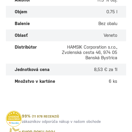
Objem
0.75 l
Balenie
Bez obalu
Oblasť
Veneto
Distribútor
HAMSIK Corporation s.r.o.,
Zvolenská cesta 46, 974 05
Banská Bystrica
Jednotková cena
8,53 € za 1l
Množstvo v kartóne
6 ks
99%
(11 978 RECENZIÍ)
zákazníkov odporúča nákup v našom obchode
SHOP ROKU 2024