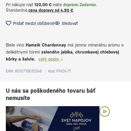
Pri nákupe nad
120,00 €
máte
dopravu Zadarmo
.
Štandardná
cena dopravy od 4,90 €
Pridať medzi obľúbené
Sledovať
Biele víno
Hamsik Chardonnay
má jemne minerálnu arómu s
delikátnymi tónmi
zeleného jablka, chrumkavej chlebovej
kôrky a šalvie.
celý popis
EAN: 8010719010346
Kód: PHCH-7T
U nás sa poškodeného tovaru báť
nemusíte