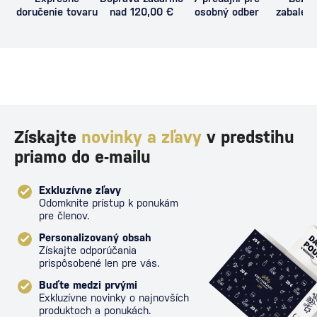
doručenie tovaru
nad 120,00 €
osobný odber
zabalený
proti poš
Získajte
novinky a zľavy
v predstihu
priamo do e-mailu
Exkluzívne zľavy
Odomknite prístup k ponukám
pre členov.
Personalizovaný obsah
Získajte odporúčania
prispôsobené len pre vás.
Buďte medzi prvými
Exkluzívne novinky o najnovších
produktoch a ponukách.