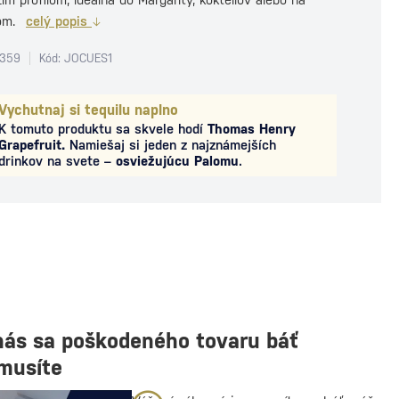
dom.
celý popis
1359
Kód: JOCUES1
Vychutnaj si tequilu naplno
K tomuto produktu sa skvele hodí
Thomas Henry
Grapefruit.
Namiešaj si jeden z najznámejších
drinkov na svete –
osviežujúcu Palomu
.
nás sa poškodeného tovaru báť
musíte