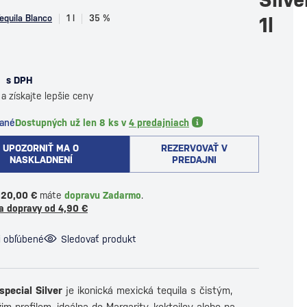
equila Blanco
1 l
35 %
1l
€
s DPH
a získajte lepšie ceny
dané
Dostupných už len 8 ks v
4 predajniach
UPOZORNIŤ MA O
REZERVOVAŤ V
NASKLADNENÍ
PREDAJNI
120,00 €
máte
dopravu Zadarmo
.
a dopravy od 4,90 €
i obľúbené
Sledovať produkt
pecial Silver
je ikonická mexická tequila s čistým,
m profilom, ideálna do Margarity, kokteilov alebo na