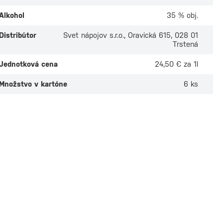
Alkohol
35 % obj.
Distribútor
Svet nápojov s.r.o., Oravická 615, 028 01
Trstená
Jednotková cena
24,50 € za 1l
Množstvo v kartóne
6 ks
dura Plata 0,7l
Patrón Silver 0,7l
ade
Posledné 4 kusy
 odber v
3 predajniach
Osobný odber v
5 predaj
 €
50,40 €