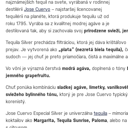
najznámejších tequil na svete, vyrábaná v rodinnej
destilérii
Jose Cuervo
– najstaršej licencovanej
tequilérii na planéte, ktorá produkuje tequilu už od
roku 1795. Vyrába sa z kvalitnej modrej agáve a je
destilovaná tak, aby si zachovala svoj
prirodzene svieži, j
Tequila Silver prechádza filtráciou, ktorá jej dáva krištáľov
prejav. Je vytvorená ako
„plata“ (nezretá biela tequila),
čo
sudoch — jej chuť je preto priamočiara, čistá a maximálne 
Vo vôni je výrazná čerstvá
modrá agáva,
doplnená o tóny
jemného grapefruitu.
Chuť ponúka kombináciu
sladkej agáve, limetky, vanilkové
sviežeho bylinného tónu,
ktorý je pre Jose Cuervo typický.
korenistý.
Jose Cuervo Especial Silver je univerzálna
tequila
– mimoria
koktailov ako
Margarita, Tequila Sunrise, Paloma
, alebo n
s citrusom.