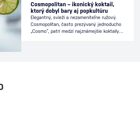
Cosmopolitan – ikonický koktail,
ktorý dobyl bary aj popkultúru
Elegantný, svieži a nezameniteľne ružový.
Cosmopolitan, často prezývaný jednoducho
„Cosmo“, patrí medzi najznámejšie koktaily
sveta. Preslávil sa nielen v baroch, ale aj v
popkultúre, kde sa stal symbolom
mestského štýlu a sofistikovanosti. Dnes je
stálicou koktailových lístkov a obľúbeným
drinkom milovníkov vodky a citrusových
chutí. Ako vznikol koktail Cosmopolitan
Presný pôvod Cosmopolitanu…
O