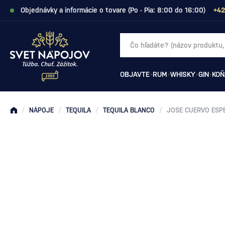
Objednávky a informácie o tovare (Po - Pia: 8:00 do 16:00)
+42
OBJAVTE
RUM
WHISKY
GIN
KOŇ
/
NÁPOJE
/
TEQUILA
/
TEQUILA BLANCO
/
JOSE CUERVO ESPE