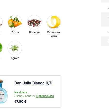
a
Citrus
Korenie
Citrónová
kôra
a
Agáve
Don Julio Blanco 0,7l
Herra
Na sklade
Na skl
Osobný odber v
6 predajniach
Osobný
47,90 €
38,40