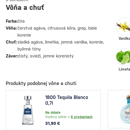
Vôňa a chuť
Farba:
číra
Vôňa:
čerstvá agáva, citrusová kôra, grep, biele
korenie
Vanilk
Chuť:
sladká agáva, limetka, jemná vanilka, korenie,
bylinné tóny
Záver:
čistý, svieži, jemne korenistý
Limet
Produkty podobnej vône a chuti
1800 Tequila Blanco
0,7l
Na sklade
Osobný odber v
6 predajniach
31,90 €