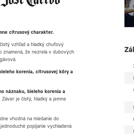
emne citrusový charakter.
o čistý vzhľad a hladký chuťový
Zá
 znamená, že nezrela v dubových
agávová.
bieleho korenia, citrusovej kôry a
ho náznaku, bieleho korenia a
 Záver je čistý, hladký a jemne
dne vhodná na miešanie do
a jednoduché popíjanie vychladená