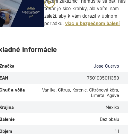
Vážení zákazníci, nemusíte sa báť, náš
tovar je síce krehký, ale veľmi nám
záleží, aby k vám dorazil v úplnom
poriadku.
viac o bezpečnom balení
kladné informácie
Značka
Jose Cuervo
EAN
7501035011359
Chuť a vôňa
Vanilka, Citrus, Korenie, Citrónová kôra,
Limeta, Agáve
Krajina
Mexiko
Balenie
Bez obalu
Objem
1 l