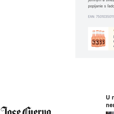
popíjanie s ľa
EAN: 750103501
U 
ne