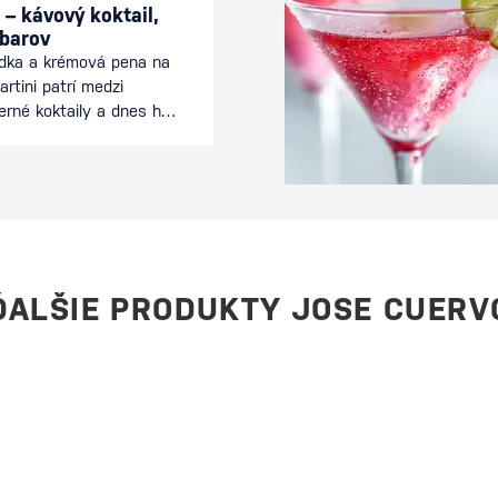
 – kávový koktail,
 barov
odka a krémová pena na
rtini patrí medzi
erné koktaily a dnes ho
 celom svete. Spája
nciou koktailu a je
ečeri alebo počas
eľmi. Tento drink je
ívne mladý koktail sa
 Ako vznikol Espresso
rinku stojí…
ĎALŠIE PRODUKTY JOSE CUERV