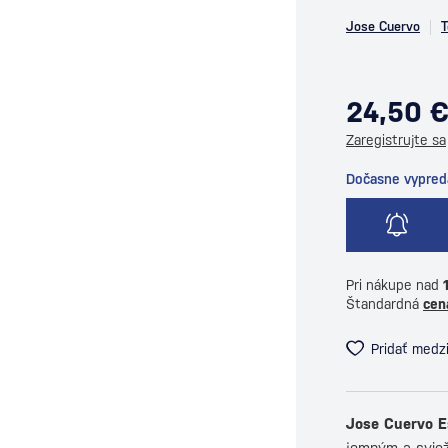
Jose Cuervo
T
24,50 
Zaregistrujte sa
Dočasne vypre
Pri nákupe nad
Štandardná
cen
Pridať medz
Jose Cuervo Es
jemným a svieži