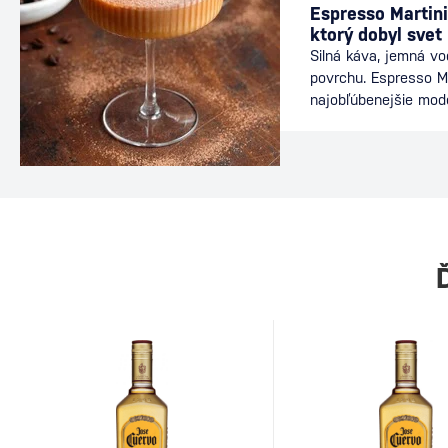
Espresso Martini
ktorý dobyl svet
Silná káva, jemná v
povrchu. Espresso Ma
najobľúbenejšie mod
nájdete v baroch po
energiu kávy s elega
ideálnou voľbou po v
dlhého večera s priat
dôkazom, že aj relat
môže stať legendou.
Martini Za vznikom d