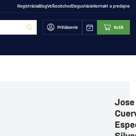
Registrácia
Blog
Veľkoobchod
Degustácie
Kontakt a predajne
Prihlásenie
Košík
Jose
Cuer
Espe
Silve