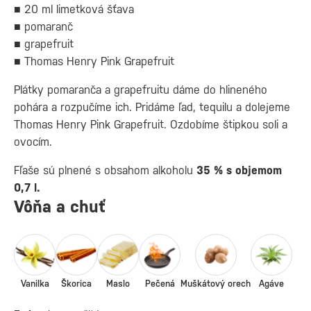
■ 20 ml limetková šťava
■ pomaranč
■ grapefruit
■ Thomas Henry Pink Grapefruit
Plátky pomaranča a grapefruitu dáme do hlineného
pohára a rozpučíme ich. Pridáme ľad, tequilu a dolejeme
Thomas Henry Pink Grapefruit. Ozdobíme štipkou soli a
ovocím.
Fľaše sú plnené s obsahom alkoholu
35 % s objemom
0,7 l.
Vôňa a chuť
Vanilka
Škorica
Maslo
Pečená
Muškátový orech
Agáve