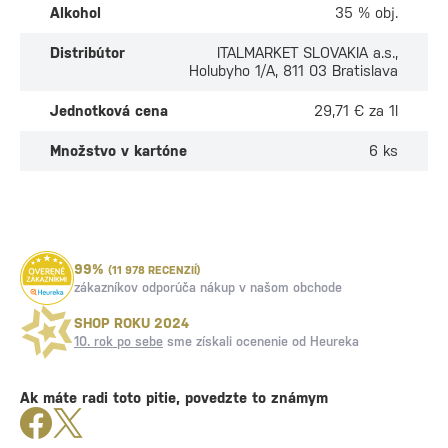
Alkohol
35 % obj.
Distribútor
ITALMARKET SLOVAKIA a.s.,
Holubyho 1/A, 811 03 Bratislava
Jednotková cena
29,71 € za 1l
Množstvo v kartóne
6 ks
99%
(11 978 RECENZIÍ)
zákazníkov odporúča nákup v našom obchode
SHOP ROKU 2024
10. rok po sebe
sme získali ocenenie od Heureka
Ak máte radi toto pitie, povedzte to známym