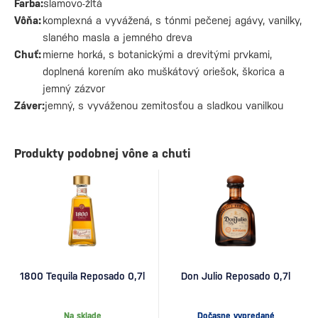
Farba:
slamovo-žltá
Vôňa:
komplexná a vyvážená, s tónmi pečenej agávy, vanilky,
slaného masla a jemného dreva
Chuť:
mierne horká, s botanickými a drevitými prvkami,
doplnená korením ako muškátový oriešok, škorica a
jemný zázvor
Záver:
jemný, s vyváženou zemitosťou a sladkou vanilkou
Produkty podobnej vône a chuti
1800 Tequila Reposado 0,7l
Don Julio Reposado 0,7l
Na sklade
Dočasne vypredané