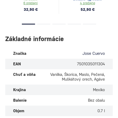
6 predajní
4 predajne
32,90 €
52,90 €
Základné informácie
Značka
Jose Cuervo
EAN
7501035011304
Chuť a vôňa
Vanilka, Škorica, Maslo, Pečená,
Muškátový orech, Agáve
Krajina
Mexiko
Balenie
Bez obalu
Objem
0.7 l