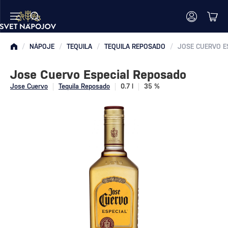
/
NÁPOJE
/
TEQUILA
/
TEQUILA REPOSADO
/
JOSE CUERVO E
Jose Cuervo Especial Reposado
Jose Cuervo
Tequila Reposado
0.7 l
35 %