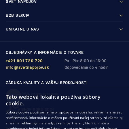
SVET NÁPOJOV
B2B SEKCIA
UNIKÁTNE U NÁS
OBJEDNÁVKY A INFORMÁCIE O TOVARE
+421 901 720 720
Po - Pia: 8:00 do 16:00
info@svetnapojov.sk
Odpovedáme do 4 hodín
ZÁRUKA KVALITY A VAŠEJ SPOKOJNOSTI
99%
(11 978 RECENZIÍ)
Táto webová lokalita používa súbory
zákazníkov odporúča nákup v našom obchode
cookie.
SHOP ROKU 2024
Súbory cookie používame na prispôsobenie obsahu, reklám a analýzu
10. rok po sebe
sme získali ocenenie od Heureka
návštevnosti. Informácie o vašom používaní našej stránky zdieľame aj
s našimi reklamnými a analytickými partnermi, ktorí ich môžu
kombinovať s inými informáciami, ktoré ste im poskytli alebo ktoré