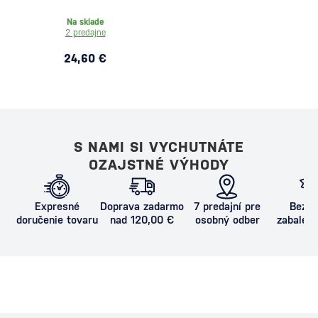
Na sklade
2 predajne
24,60 €
S NAMI SI VYCHUTNÁTE
OZAJSTNÉ VÝHODY
Expresné
Doprava zadarmo
7 predajní pre
Bezpe
doručenie tovaru
nad 120,00 €
osobný odber
zabalený
proti poš