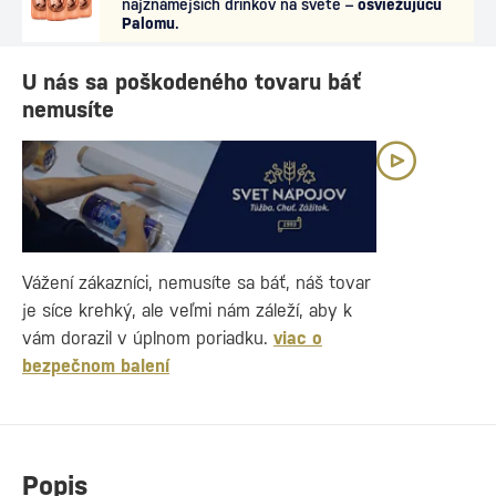
najznámejších drinkov na svete –
osviežujúcu
Palomu
.
U nás sa poškodeného tovaru báť
nemusíte
Vážení zákazníci, nemusíte sa báť, náš tovar
je síce krehký, ale veľmi nám záleží, aby k
vám dorazil v úplnom poriadku.
viac o
bezpečnom balení
Popis