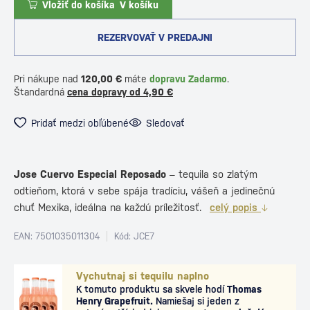
Vložiť do košíka
V košíku
REZERVOVAŤ V PREDAJNI
Pri nákupe nad
120,00 €
máte
dopravu Zadarmo
.
Štandardná
cena dopravy od 4,90 €
Pridať medzi obľúbené
Sledovať
Jose Cuervo Especial Reposado
– tequila so zlatým
odtieňom, ktorá v sebe spája tradíciu, vášeň a jedinečnú
chuť Mexika, ideálna na každú príležitosť.
celý popis
EAN: 7501035011304
Kód: JCE7
Vychutnaj si tequilu naplno
K tomuto produktu sa skvele hodí
Thomas
Henry Grapefruit.
Namiešaj si jeden z