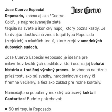
Jose Cuervo Especial
Reposado,
známa aj ako "Cuervo
Gold", je najpredávanejšia zlatá
tequila na svete a ikonický nápoj, ktorý pozná každý. Je
to dvojito destilovaná zmes tequíl typu Reposado
(zrejúcich) a mladších tequíl, ktoré zrejú
v amerických
dubových sudoch.
Jose Cuervo Especial Reposado je ideálna pre
milovníkov kvalitných destilátov, ktorí ocenia jej
bohatú
históriu a tradičný výrobný proces.
Je vhodná na rôzne
príležitosti, ako sú svadby, narodeninové oslavy či
firemné večierky, a tiež ako základ pre rôzne koktaily.
Namiešajte si populárny mexický citrusový
koktail
Cantaritos!
Budete potrebovať:
■ 50 ml tequila Reposado