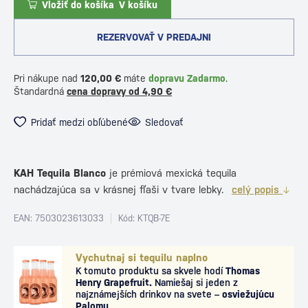
Vložiť do košíka
V košíku
REZERVOVAŤ V PREDAJNI
Pri nákupe nad
120,00 €
máte
dopravu Zadarmo
.
Štandardná
cena dopravy od 4,90 €
Pridať medzi obľúbené
Sledovať
KAH Tequila Blanco
je prémiová mexická tequila
nachádzajúca sa v krásnej fľaši v tvare lebky.
celý popis
EAN: 7503023613033
Kód: KTQB-7E
Vychutnaj si tequilu naplno
K tomuto produktu sa skvele hodí
Thomas
Henry Grapefruit.
Namiešaj si jeden z
najznámejších drinkov na svete –
osviežujúcu
Palomu
.