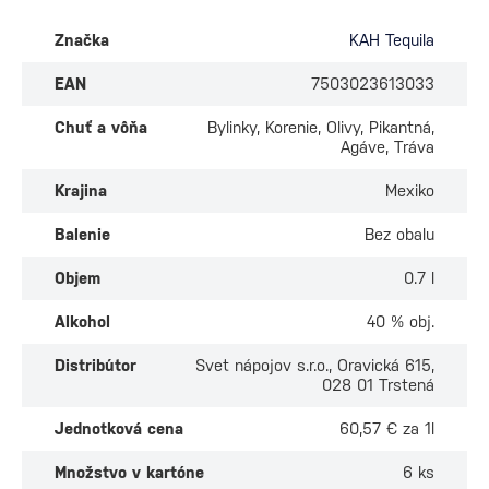
Značka
KAH Tequila
EAN
7503023613033
Chuť a vôňa
Bylinky, Korenie, Olivy, Pikantná,
Agáve, Tráva
Krajina
Mexiko
Balenie
Bez obalu
Objem
0.7 l
Alkohol
40 % obj.
Distribútor
Svet nápojov s.r.o., Oravická 615,
028 01 Trstená
Jednotková cena
60,57 € za 1l
Množstvo v kartóne
6 ks