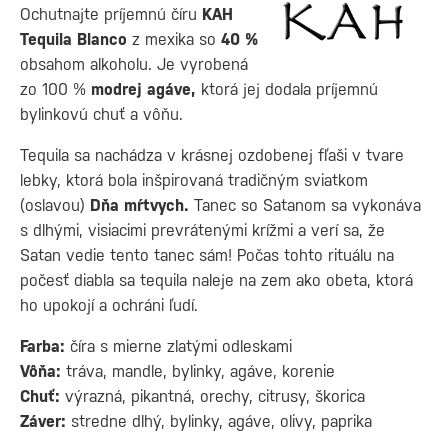
Ochutnajte príjemnú číru
KAH
Tequila Blanco
z mexika so
40 %
obsahom alkoholu. Je vyrobená
zo 100 %
modrej agáve,
ktorá jej dodala príjemnú
bylinkovú chuť a vôňu.
Tequila sa nachádza v krásnej ozdobenej fľaši v tvare
lebky, ktorá bola inšpirovaná tradičným sviatkom
(oslavou)
Dňa
mŕtvych.
Tanec so Satanom sa vykonáva
s dlhými, visiacimi prevrátenými krížmi a verí sa, že
Satan vedie tento tanec sám! Počas tohto rituálu na
počesť diabla sa tequila naleje na zem ako obeta, ktorá
ho upokojí a ochráni ľudí.
Farba:
číra s mierne zlatými odleskami
Vôňa:
tráva, mandle, bylinky, agáve, korenie
Chuť:
výrazná, pikantná, orechy, citrusy, škorica
Záver:
stredne dlhý, bylinky, agáve, olivy, paprika