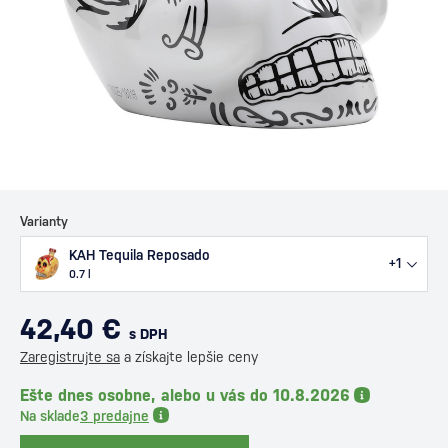
Varianty
KAH Tequila Reposado
+1
0.7 l
42,40 €
s DPH
Zaregistrujte sa
a získajte lepšie ceny
Ešte dnes osobne, alebo u vás do 10.8.2026
Na sklade
3 predajne