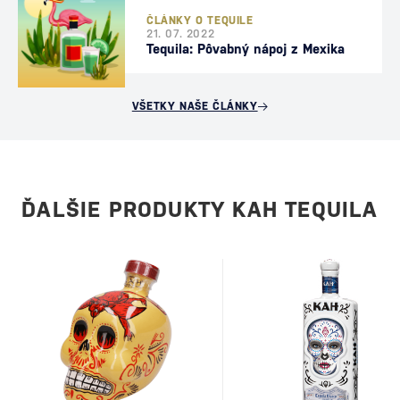
ČLÁNKY O TEQUILE
21. 07. 2022
Tequila: Pôvabný nápoj z Mexika
VŠETKY NAŠE ČLÁNKY
ĎALŠIE PRODUKTY KAH TEQUILA