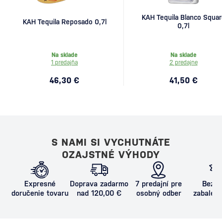
KAH Tequila Blanco Squar
KAH Tequila Reposado 0,7l
0,7l
Na sklade
Na sklade
1 predajňa
2 predajne
46,30 €
41,50 €
S NAMI SI VYCHUTNÁTE
OZAJSTNÉ VÝHODY
Expresné
Doprava zadarmo
7 predajní pre
Bezpe
doručenie tovaru
nad 120,00 €
osobný odber
zabalený
proti poš