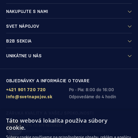
NAKUPUJTE S NAMI
SVET NÁPOJOV
B2B SEKCIA
UNIKÁTNE U NÁS
OBJEDNÁVKY A INFORMÁCIE O TOVARE
+421 901 720 720
Po - Pia: 8:00 do 16:00
info@svetnapojov.sk
Odpovedáme do 4 hodín
ZÁRUKA KVALITY A VAŠEJ SPOKOJNOSTI
Táto webová lokalita používa súbory
99%
(11 978 RECENZIÍ)
cookie.
zákazníkov odporúča nákup v našom obchode
Súbory cookie používame na prispôsobenie obsahu, reklám a analýzu