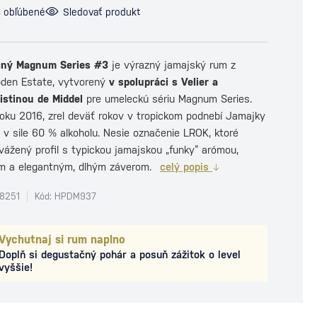
i obľúbené
Sledovať produkt
čný Magnum Series #3
je výrazný jamajský rum z
pden Estate, vytvorený
v spolupráci s Velier a
istinou de Middel
pre umeleckú sériu Magnum Series.
roku 2016, zrel deväť rokov v tropickom podnebí Jamajky
 v sile 60 % alkoholu. Nesie označenie LROK, ktoré
vážený profil s typickou jamajskou „funky“ arómou,
m a elegantným, dlhým záverom.
celý popis
8251
Kód: HPDM937
Vychutnaj si rum naplno
Doplň si degustačný pohár a posuň zážitok o level
vyššie!