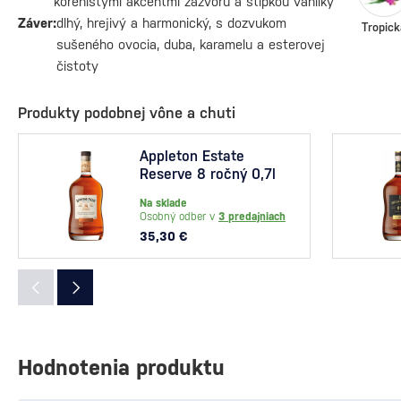
korenistými akcentmi zázvoru a štipkou vanilky
Záver:
dlhý, hrejivý a harmonický, s dozvukom
Tropick
sušeného ovocia, duba, karamelu a esterovej
čistoty
Produkty podobnej vône a chuti
Appleton Estate
Reserve 8 ročný 0,7l
Na sklade
Osobný odber v
3 predajniach
35,30 €
Hodnotenia produktu