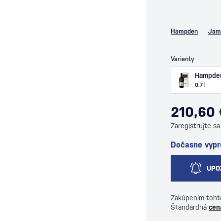
Hampden
Jam
Varianty
Hampden
0.7 l
210,60
Zaregistrujte sa
Dočasne vyp
UPO
Zakúpením toht
Štandardná
cen