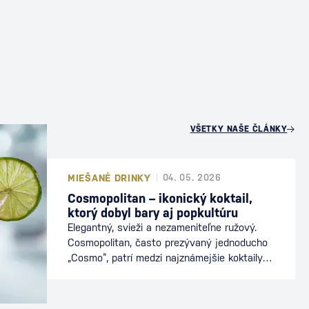
U
VŠETKY NAŠE ČLÁNKY
MIEŠANÉ DRINKY
04. 05. 2026
Cosmopolitan – ikonický koktail,
ktorý dobyl bary aj popkultúru
Elegantný, svieži a nezameniteľne ružový.
Cosmopolitan, často prezývaný jednoducho
„Cosmo“, patrí medzi najznámejšie koktaily
sveta. Preslávil sa nielen v baroch, ale aj v
popkultúre, kde sa stal symbolom
mestského štýlu a sofistikovanosti. Dnes je