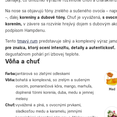
Jamajky, čo umožnilo výrazné rozvinutie chuti a charakteru
Na nose sa objavujú tóny zrelého a sušeného ovocia – nap
–, ďalej
koreniny a dubové tóny.
Chuť je vyvážená,
s ovocn
korením,
v závere sa rozvinie hrejivý dojem s dubovým a
podpisom Hampdenu.
Tento
tmavý rum
predstavuje silný a komplexný výraz jama
pre znalca, ktorý ocení intenzitu, detaily a autentickosť.
degustačnom pohári pri izbovej teplote.
Vôňa a chuť
Farba:
jantárová so zlatými odleskami
Vôňa:
bohatá a komplexná, so zrelým a sušeným
ovocím, pomarančová kôra, mango, marhuľa,
Med
doplnená tónmi korenia, duba, medu a jemnej
melasy
Chuť:
vyvážená a plná, s ovocnými prvkami,
sladkosťou medu a karamelu, jemnými