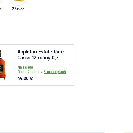
á
Zázvor
Appleton Estate Rare
Navy
Casks 12 ročný 0,7l
Reser
Na sklade
Na skl
Osobný odber v
4 predajniach
Osobný
44,20 €
34,70