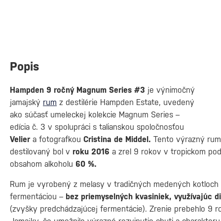
Popis
Hampden 9 ročný Magnum Series #3
je výnimočný
jamajský
rum
z destilérie Hampden Estate, uvedený
ako súčasť umeleckej kolekcie Magnum Series –
edícia č. 3 v spolupráci s talianskou spoločnosťou
Velier
a fotografkou
Cristina de Middel.
Tento výrazný rum
destilovaný bol v
roku 2016
a zrel 9 rokov v tropickom pod
obsahom alkoholu
60 %.
Rum je vyrobený z melasy v tradičných medených kotloch ty
fermentáciou –
bez priemyselných kvasiniek, využívajúc d
(zvyšky predchádzajúcej fermentácie). Zrenie prebehlo 9 r