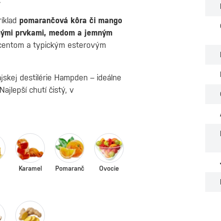
.
ríklad
pomarančová kôra či mango
ými prvkami, medom a jemným
kcentom a typickým esterovým
jskej destilérie Hampden – ideálne
Najlepší chutí čistý, v
Karamel
Pomaranč
Ovocie