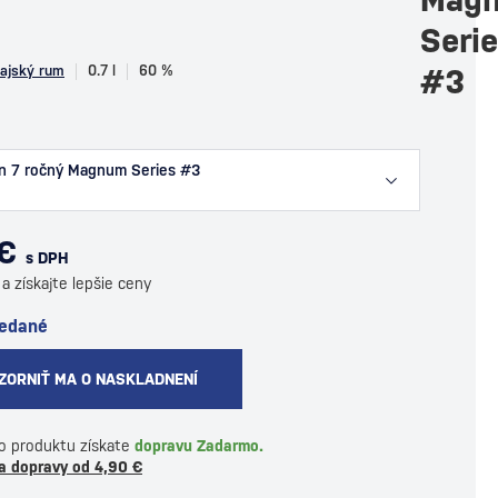
Seri
ajský rum
0.7 l
60 %
#3
 7 ročný Magnum Series #3
 €
s DPH
a získajte lepšie ceny
redané
ZORNIŤ MA O NASKLADNENÍ
o produktu získate
dopravu Zadarmo.
a dopravy od 4,90 €