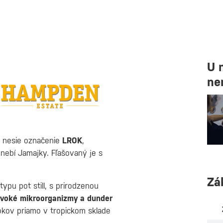
U 
ne
 nesie označenie
LROK
,
nebí Jamajky. Fľašovaný je s
Zá
pu pot still, s prirodzenou
ivoké mikroorganizmy a dunder
okov priamo v tropickom sklade