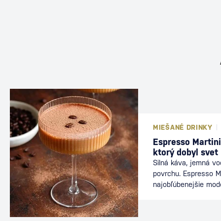
MIEŠANÉ DRINKY
Espresso Martini
ktorý dobyl svet
Silná káva, jemná v
povrchu. Espresso Ma
najobľúbenejšie mod
nájdete v baroch po
energiu kávy s elega
ideálnou voľbou po v