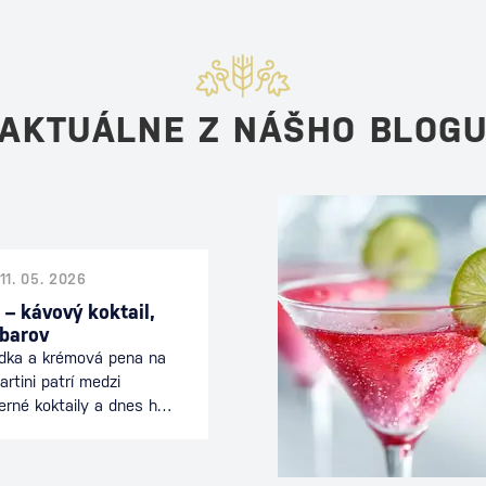
AKTUÁLNE Z NÁŠHO BLOG
11. 05. 2026
 – kávový koktail,
 barov
odka a krémová pena na
rtini patrí medzi
erné koktaily a dnes ho
 celom svete. Spája
nciou koktailu a je
ečeri alebo počas