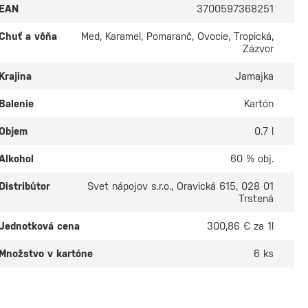
EAN
3700597368251
Chuť a vôňa
Med, Karamel, Pomaranč, Ovocie, Tropická,
Zázvor
Krajina
Jamajka
Balenie
Kartón
Objem
0.7 l
Alkohol
60 % obj.
Distribútor
Svet nápojov s.r.o., Oravická 615, 028 01
Trstená
Jednotková cena
300,86 € za 1l
Množstvo v kartóne
6 ks