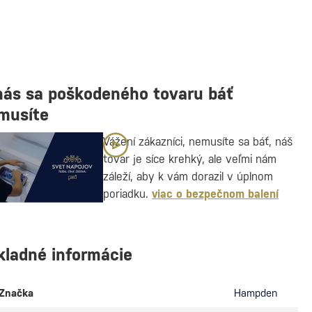
nás sa poškodeného tovaru báť
musíte
Vážení zákazníci, nemusíte sa báť, náš
tovar je síce krehký, ale veľmi nám
záleží, aby k vám dorazil v úplnom
poriadku.
viac o bezpečnom balení
kladné informácie
Značka
Hampden