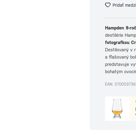
Pridať medz
Hampden 9-ro
destilérie Ham
fotografkou Cr
Destilovaný v 
a fľašovaný bol
predstavuje vy
bohatým ovocí
EAN: 370059736