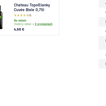
Chateau Topoľčianky
Chat
Cuvée Biele 0,75l
Chat
0,75l
(1)
Na skl
Na sklade
Osobný
Osobný odber v
2 predajniach
5,20 
4,50 €