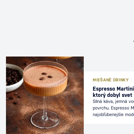
MIEŠANÉ DRINKY
Espresso Martini
ktorý dobyl svet
Silná káva, jemná v
povrchu. Espresso Ma
najobľúbenejšie mod
nájdete v baroch po
energiu kávy s elega