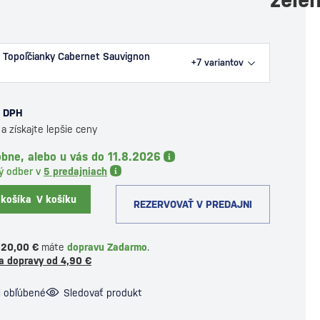
 Topoľčianky Cabernet Sauvignon
+7
variantov
s DPH
a získajte lepšie ceny
bne, alebo u vás do 11.8.2026
ý odber v
5 predajniach
 košíka
V košíku
REZERVOVAŤ V PREDAJNI
120,00 €
máte
dopravu Zadarmo
.
a dopravy od 4,90 €
i obľúbené
Sledovať produkt