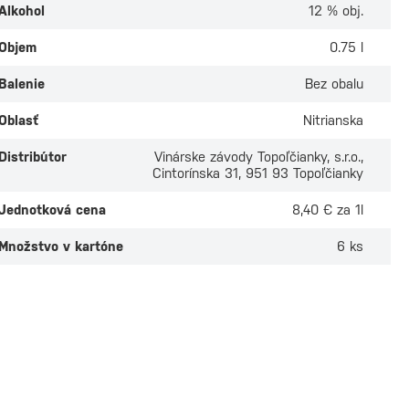
Alkohol
12 % obj.
eau Topoľčianky
Chateau Topoľčia
eau Noir Devín
Chateau Noir Irsai
Objem
0.75 l
Oliver 0,75l
ade
Na sklade
 odber v
4 predajniach
Osobný odber v
4 predaj
Balenie
Bez obalu
€
4,70 €
Oblasť
Nitrianska
Distribútor
Vinárske závody Topoľčianky, s.r.o.,
Cintorínska 31, 951 93 Topoľčianky
Jednotková cena
8,40 € za 1l
Množstvo v kartóne
6 ks