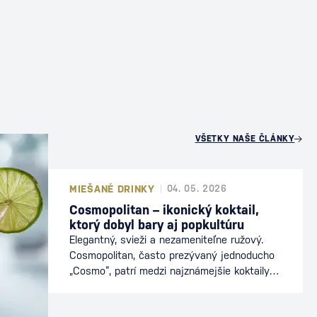
U
VŠETKY NAŠE ČLÁNKY
MIEŠANÉ DRINKY
04. 05. 2026
Cosmopolitan – ikonický koktail,
ktorý dobyl bary aj popkultúru
Elegantný, svieži a nezameniteľne ružový.
Cosmopolitan, často prezývaný jednoducho
„Cosmo“, patrí medzi najznámejšie koktaily
sveta. Preslávil sa nielen v baroch, ale aj v
popkultúre, kde sa stal symbolom