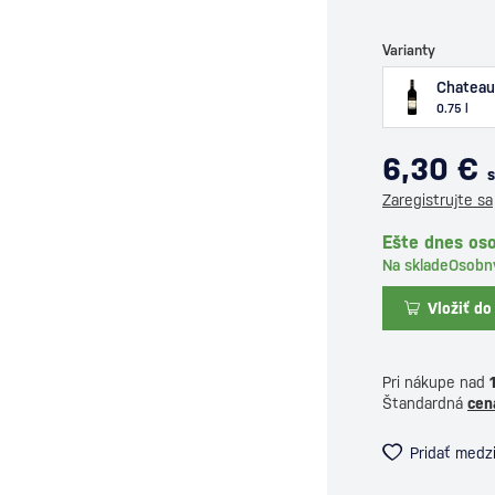
Varianty
Chateau
0.75 l
6,30 €
Zaregistrujte sa
Ešte dnes oso
Na sklade
Osobn
Vložiť do
Pri nákupe nad
Štandardná
cen
Pridať medz