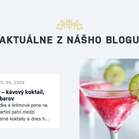
AKTUÁLNE Z NÁŠHO BLOG
11. 05. 2026
 – kávový koktail,
 barov
odka a krémová pena na
rtini patrí medzi
erné koktaily a dnes ho
 celom svete. Spája
nciou koktailu a je