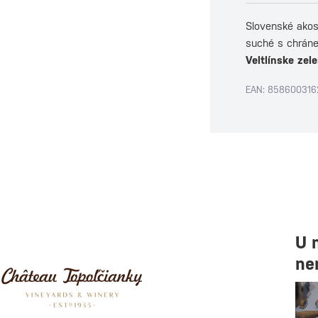
Slovenské akost
suché s chrán
Veltlínske zel
EAN: 858600316
U 
ne