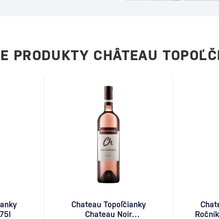
ečeri alebo počas
eľmi. Tento drink je
ívne mladý koktail sa
 Ako vznikol Espresso
rinku stojí…
IE PRODUKTY CHÂTEAU TOPOĽČ
ianky
Chateau Topoľčianky
Chat
75l
Chateau Noir
Ročník