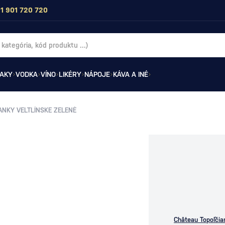
1 901 720 720
AKY
VODKA
VÍNO
LIKÉRY
NÁPOJE
KÁVA A INÉ
ANKY VELTLÍNSKE ZELENÉ
Château Topoľčia