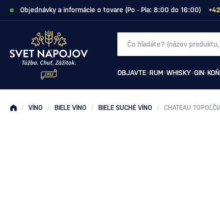
Objednávky a informácie o tovare (Po - Pia: 8:00 do 16:00)
+42
OBJAVTE
RUM
WHISKY
GIN
KOŇ
/
VÍNO
/
BIELE VÍNO
/
BIELE SUCHÉ VÍNO
/
CHATEAU TOPOĽČI