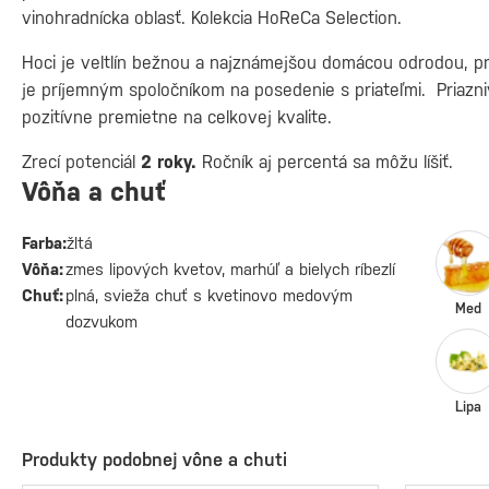
vinohradnícka oblasť. Kolekcia HoReCa Selection.
Hoci je veltlín bežnou a najznámejšou domácou odrodou, p
je príjemným spoločníkom na posedenie s priateľmi. Priazni
pozitívne premietne na celkovej kvalite.
Zrecí potenciál
2 roky.
Ročník aj percentá sa môžu líšiť.
Vôňa a chuť
Farba:
žltá
Vôňa:
zmes lipových kvetov, marhúľ a bielych ríbezlí
Chuť:
plná, svieža chuť s kvetinovo medovým
Med
dozvukom
Lipa
Produkty podobnej vône a chuti