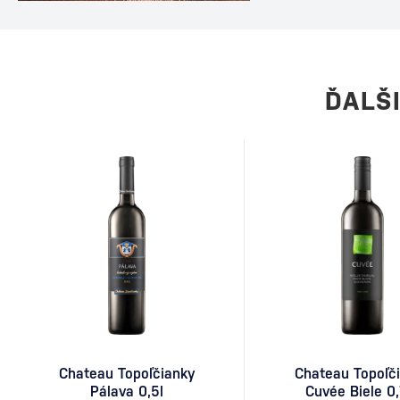
ideálnou voľbou po v
dlhého večera s priat
dôkazom, že aj relat
môže stať legendou.
Martini Za vznikom d
ĎALŠ
Chateau Topoľčianky
Chateau Topoľč
Pálava 0,5l
Cuvée Biele 0,