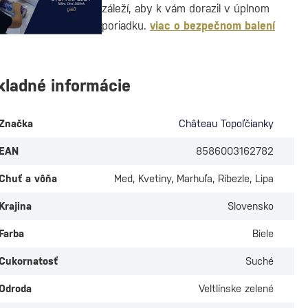
záleží, aby k vám dorazil v úplnom
poriadku.
viac o bezpečnom balení
kladné informácie
Značka
Château Topoľčianky
EAN
8586003162782
Chuť a vôňa
Med, Kvetiny, Marhuľa, Ríbezle, Lipa
Krajina
Slovensko
Farba
Biele
Cukornatosť
Suché
Odroda
Veltlínske zelené