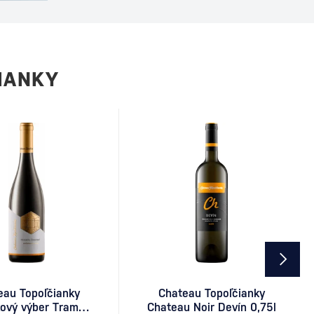
mestského štýlu a sofistikovanosti. Dnes je
stálicou koktailových lístkov a obľúbeným
drinkom milovníkov vodky a citrusových
chutí. Ako vznikol koktail Cosmopolitan
Presný pôvod Cosmopolitanu…
IANKY
eau Topoľčianky
Chateau Topoľčianky
ový výber Tramín
Chateau Noir Devín 0,75l