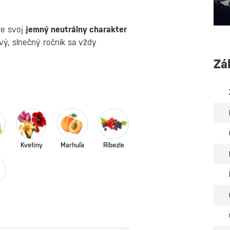
re svoj
jemný neutrálny charakter
vý, slnečný ročník sa vždy
Zá
Kvetiny
Marhuľa
Ríbezle