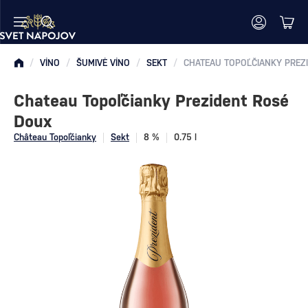
/
VÍNO
/
ŠUMIVÉ VÍNO
/
SEKT
/
Chateau Topoľčianky Prezident Rosé
Doux
Château Topoľčianky
Sekt
8 %
0.75 l