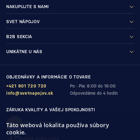
NAKUPUJTE S NAMI
SVET NÁPOJOV
B2B SEKCIA
UNIKÁTNE U NÁS
OBJEDNÁVKY A INFORMÁCIE O TOVARE
+421 901 720 720
Po - Pia: 8:00 do 16:00
info@svetnapojov.sk
Odpovedáme do 4 hodín
ZÁRUKA KVALITY A VAŠEJ SPOKOJNOSTI
99%
(11 978 RECENZIÍ)
Táto webová lokalita používa súbory
zákazníkov odporúča nákup v našom obchode
cookie.
SHOP ROKU 2024