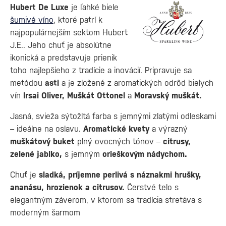
Hubert De Luxe
je ľahké biele
šumivé víno
, ktoré patrí k
najpopulárnejším sektom Hubert
J.E.. Jeho chuť je absolútne
ikonická a predstavuje prienik
toho najlepšieho z tradície a inovácií. Pripravuje sa
metódou
asti
a je zložené z aromatických odrôd bielych
vín
Irsai Oliver, Muškát Ottonel
a
Moravský muškát.
Jasná, svieža sýtožltá farba s jemnými zlatými odleskami
– ideálne na oslavu.
Aromatické kvety
a výrazný
muškátový buket
plný ovocných tónov –
citrusy,
zelené jablko,
s jemným
orieškovým nádychom.
Chuť je
sladká, príjemne perlivá s náznakmi hrušky,
ananásu, hrozienok a citrusov.
Čerstvé telo s
elegantným záverom, v ktorom sa tradícia stretáva s
moderným šarmom