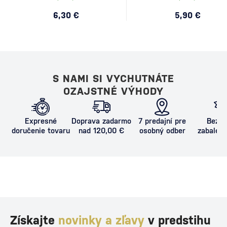
6,30 €
5,90 €
S NAMI SI VYCHUTNÁTE
OZAJSTNÉ VÝHODY
Expresné
Doprava zadarmo
7 predajní pre
Bezpe
doručenie tovaru
nad 120,00 €
osobný odber
zabalený
proti poš
Získajte
novinky a zľavy
v predstihu