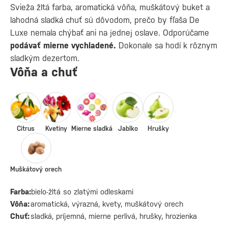
Svieža žltá farba, aromatická vôňa, muškátový buket a
lahodná sladká chuť sú dôvodom, prečo by fľaša De
Luxe nemala chýbať ani na jednej oslave. Odporúčame
podávať mierne vychladené.
Dokonale sa hodí k rôznym
sladkým dezertom.
Vôňa a chuť
Citrus
Kvetiny
Mierne sladká
Jablko
Hrušky
Muškátový orech
Farba:
bielo-žltá so zlatými odleskami
Vôňa:
aromatická, výrazná, kvety, muškátový orech
Chuť:
sladká, príjemná, mierne perlivá, hrušky, hrozienka