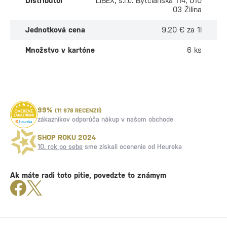
Distribútor
LIBEX, s.r.o. Bytčianska 114, 010
03 Žilina
Jednotková cena
9,20 € za 1l
Množstvo v kartóne
6 ks
99%
(11 978 RECENZIÍ)
zákazníkov odporúča nákup v našom obchode
SHOP ROKU 2024
10. rok po sebe
sme získali ocenenie od Heureka
Ak máte radi toto pitie, povedzte to známym