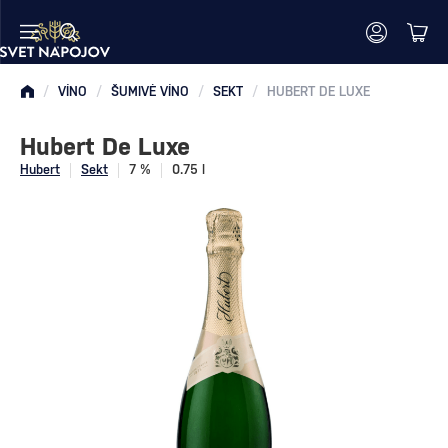
/
VÍNO
/
ŠUMIVÉ VÍNO
/
SEKT
/
HUBERT DE LUXE
Hubert De Luxe
Hubert
Sekt
7 %
0.75 l