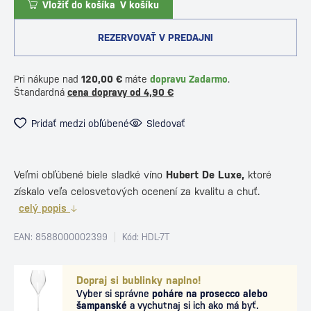
Vložiť do košíka
V košíku
REZERVOVAŤ V PREDAJNI
Pri nákupe nad
120,00 €
máte
dopravu Zadarmo
.
Štandardná
cena dopravy od 4,90 €
Pridať medzi obľúbené
Sledovať
Veľmi obľúbené biele sladké víno
Hubert De Luxe,
ktoré
získalo veľa celosvetových ocenení za kvalitu a chuť.
celý popis
EAN: 8588000002399
Kód: HDL-7T
Dopraj si bublinky naplno!
Vyber si správne
poháre na prosecco alebo
šampanské
a vychutnaj si ich ako má byť.