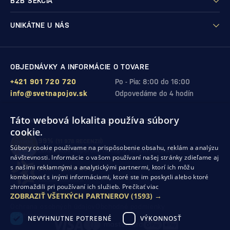
B2B SEKCIA
UNIKÁTNE U NÁS
OBJEDNÁVKY A INFORMÁCIE O TOVARE
+421 901 720 720
Po - Pia: 8:00 do 16:00
info@svetnapojov.sk
Odpovedáme do 4 hodín
Táto webová lokalita používa súbory
ZÁRUKA KVALITY A VAŠEJ SPOKOJNOSTI
cookie.
99%
(11 978 RECENZIÍ)
Súbory cookie používame na prispôsobenie obsahu, reklám a analýzu
zákazníkov odporúča nákup v našom obchode
návštevnosti. Informácie o vašom používaní našej stránky zdieľame aj
s našimi reklamnými a analytickými partnermi, ktorí ich môžu
SHOP ROKU 2024
kombinovať s inými informáciami, ktoré ste im poskytli alebo ktoré
10. rok po sebe
sme získali ocenenie od Heureka
zhromaždili pri používaní ich služieb.
Prečítať viac
ZOBRAZIŤ VŠETKÝCH PARTNEROV
(1593) →
Ochrana osobných údajov
Obchodné podmienky
Odstúpenie od zmluvy
NEVYHNUTNE POTREBNÉ
VÝKONNOSŤ