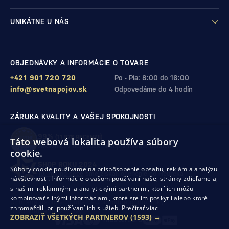
UNIKÁTNE U NÁS
OBJEDNÁVKY A INFORMÁCIE O TOVARE
+421 901 720 720
Po - Pia: 8:00 do 16:00
info@svetnapojov.sk
Odpovedáme do 4 hodín
ZÁRUKA KVALITY A VAŠEJ SPOKOJNOSTI
99%
(11 978 RECENZIÍ)
Táto webová lokalita používa súbory
zákazníkov odporúča nákup v našom obchode
cookie.
SHOP ROKU 2024
Súbory cookie používame na prispôsobenie obsahu, reklám a analýzu
10. rok po sebe
sme získali ocenenie od Heureka
návštevnosti. Informácie o vašom používaní našej stránky zdieľame aj
s našimi reklamnými a analytickými partnermi, ktorí ich môžu
kombinovať s inými informáciami, ktoré ste im poskytli alebo ktoré
Ochrana osobných údajov
Obchodné podmienky
zhromaždili pri používaní ich služieb.
Prečítať viac
Odstúpenie od zmluvy
ZOBRAZIŤ VŠETKÝCH PARTNEROV
(1593) →