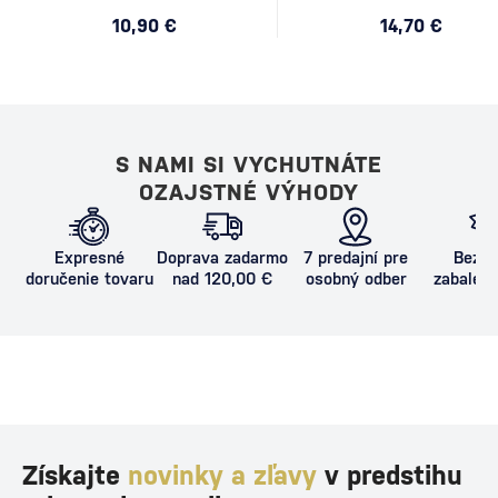
10,90 €
14,70 €
S NAMI SI VYCHUTNÁTE
OZAJSTNÉ VÝHODY
Expresné
Doprava zadarmo
7 predajní pre
Bezpe
doručenie tovaru
nad 120,00 €
osobný odber
zabalený
proti poš
Získajte
novinky a zľavy
v predstihu