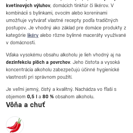
kvetinových výluhov
, domácich tinktúr či likérov. V
kombinácii s bylinkami, ovocím alebo koreninami
umožňuje vytvárať vlastné recepty podľa tradičných
postupov. Je vhodný ako základ pre domáce produkty z
kategórie
likéry
alebo rôzne bylinné maceráty využívané
v domácnosti.
Vďaka vysokému obsahu alkoholu je lieh vhodný aj na
dezinfekciu plôch a povrchov
. Jeho čistota a vysoká
koncentrácia alkoholu zabezpečujú účinné hygienické
vlastnosti pri správnom použití.
Je veľmi jemný, čistý a kvalitný. Nachádza vo fľaši s
objemom
0,5
l
a
80 %
obsahom alkoholu.
Vôňa a chuť