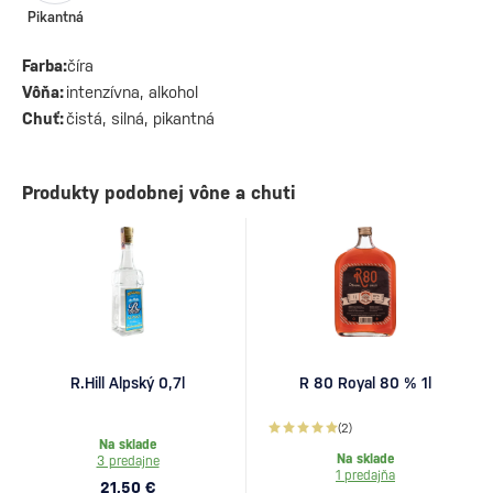
Pikantná
Farba:
číra
Vôňa:
intenzívna, alkohol
Chuť:
čistá, silná, pikantná
Produkty podobnej vône a chuti
R.Hill Alpský 0,7l
R 80 Royal 80 % 1l
(2)
Na sklade
Na sklade
3 predajne
1 predajňa
21,50 €