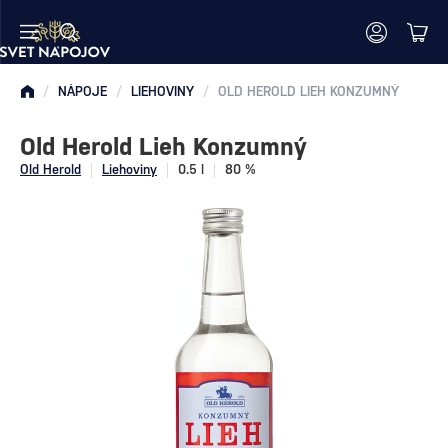
/
NÁPOJE
/
LIEHOVINY
/
OLD HEROLD LIEH KONZUMNÝ
Old Herold Lieh Konzumný
Old Herold
Liehoviny
0.5 l
80 %