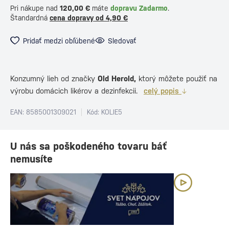
Pri nákupe nad
120,00 €
máte
dopravu Zadarmo
.
Štandardná
cena dopravy od 4,90 €
Pridať medzi obľúbené
Sledovať
Konzumný lieh od značky
Old Herold,
ktorý môžete použiť na
výrobu domácich likérov a dezinfekcii.
celý popis
EAN: 8585001309021
Kód: KOLIE5
U nás sa poškodeného tovaru báť
nemusíte