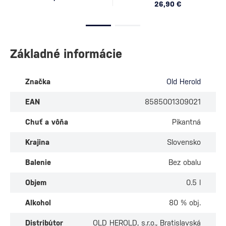
26,90 €
Základné informácie
Značka
Old Herold
EAN
8585001309021
Chuť a vôňa
Pikantná
Krajina
Slovensko
Balenie
Bez obalu
Objem
0.5 l
Alkohol
80 % obj.
Distribútor
OLD HEROLD, s.r.o., Bratislavská