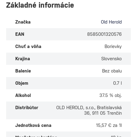
Základné informácie
Značka
Old Herold
EAN
8585001320576
Chuť a vôňa
Borievky
Krajina
Slovensko
Balenie
Bez obalu
Objem
0.7 l
Alkohol
37.5 % obj.
Distribútor
OLD HEROLD, s.r.o., Bratislavská
36, 911 05 Trenčín
Jednotková cena
15,57 € za 1l