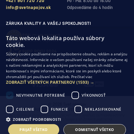
+421 901 720 720
Po - Pia: 8:00 do 16:00
info@svetnapojov.sk
Odpovedáme do 4 hodín
ZÁRUKA KVALITY A VAŠEJ SPOKOJNOSTI
99%
(11 978 RECENZIÍ)
Táto webová lokalita používa súbory
zákazníkov odporúča nákup v našom obchode
cookie.
SHOP ROKU 2024
Súbory cookie používame na prispôsobenie obsahu, reklám a analýzu
10. rok po sebe
sme získali ocenenie od Heureka
návštevnosti. Informácie o vašom používaní našej stránky zdieľame aj
s našimi reklamnými a analytickými partnermi, ktorí ich môžu
kombinovať s inými informáciami, ktoré ste im poskytli alebo ktoré
Ochrana osobných údajov
Obchodné podmienky
zhromaždili pri používaní ich služieb.
Prečítať viac
Odstúpenie od zmluvy
ZOBRAZIŤ VŠETKÝCH PARTNEROV
(1593) →
NEVYHNUTNE POTREBNÉ
VÝKONNOSŤ
© 2026 Svet nápojov
CIELENIE
FUNKCIE
NEKLASIFIKOVANÉ
Tvorba výkonných internetových obchodov od
RIESENIA
Táto stránka je chránená pomocou reCAPTCHA a uplatňujú sa
Pravidlá ochrany
ZOBRAZIŤ PODROBNOSTI
osobných údajov
spoločnosti Google a ich
Zmluvné podmienky
.
PRIJAŤ VŠETKO
ODMIETNUŤ VŠETKO