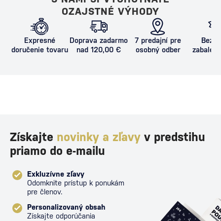
OZAJSTNÉ VÝHODY
Expresné
Doprava zadarmo
7 predajní pre
Bezpe
doručenie tovaru
nad 120,00 €
osobný odber
zabalený
proti poš
Získajte
novinky a zľavy
v predstihu
priamo do e-mailu
Exkluzívne zľavy
Odomknite prístup k ponukám
pre členov.
Personalizovaný obsah
Získajte odporúčania