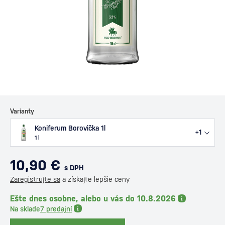
Varianty
Koniferum Borovička 1l
+1
1 l
10,90 €
s DPH
Zaregistrujte sa
a získajte lepšie ceny
Ešte dnes osobne, alebo u vás do 10.8.2026
Na sklade
7 predajní