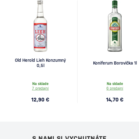
Old Herold Lieh Konzumný
Koniferum Borovička 1l
0,5l
Na sklade
Na sklade
7 predajní
6 predajní
12,90 €
14,70 €
S NAMI SI VYCHUTNÁTE