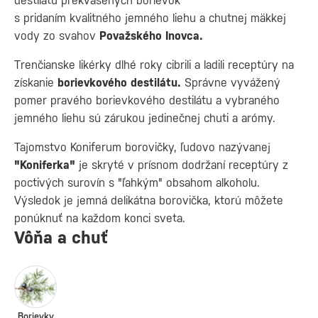
destilátu prekvasených borievok
s pridaním kvalitného jemného liehu a chutnej mäkkej
vody zo svahov
Považského Inovca.
Trenčianske likérky dlhé roky cibrili a ladili receptúry na
získanie
borievkového destilátu.
Správne vyvážený
pomer pravého borievkového destilátu a vybraného
jemného liehu sú zárukou jedinečnej chuti a arómy.
Tajomstvo Koniferum borovičky, ľudovo nazývanej
"Koniferka"
je skryté v prísnom dodržaní receptúry z
poctivých surovín s "ľahkým" obsahom alkoholu.
Výsledok je jemná delikátna borovička, ktorú môžete
ponúknuť na každom konci sveta.
Vôňa a chuť
Borievky