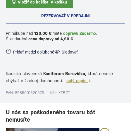
Vložiť do košíka
V košíku
REZERVOVAŤ V PREDAJNI
Pri nákupe nad
120,00 €
máte
dopravu Zadarmo
.
Štandardná
cena dopravy od 4,90 €
Pridať medzi obľúbené
Sledovať
Ikonická slovenská
Koniferum Borovička,
ktorá nesmie
chýbať v žiadnej domácnosti.
celý popis
EAN: 8585001320576
Kód: KFB-7T
U nás sa poškodeného tovaru báť
nemusíte