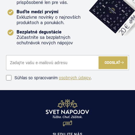
prispôsobené len pre vás.
Buďte medzi prvými
Exkluzívne novinky o najnovších
produktoch a ponukách.
Bezplatné degustácie
Zúčastnite sa bezplatných
ochutnávok nových nápojov
ODOSLAŤ
Súhlas so spracovaním
osobných údajov
.
SLEDUJTE NÁS