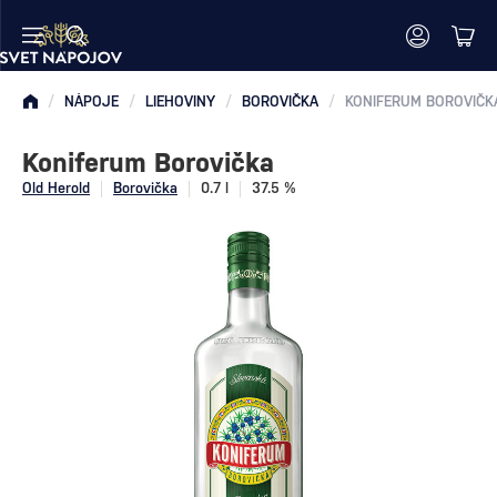
/
NÁPOJE
/
LIEHOVINY
/
BOROVIČKA
/
KONIFERUM BOROVIČK
Koniferum Borovička
Old Herold
Borovička
0.7 l
37.5 %