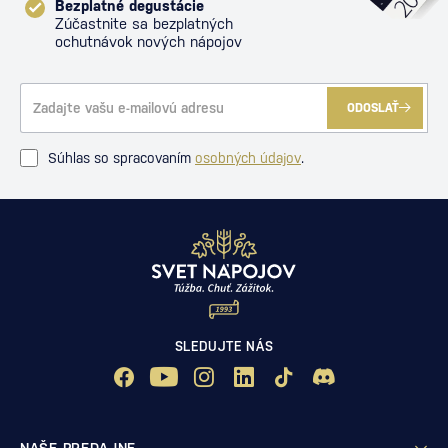
Bezplatné degustácie
Zúčastnite sa bezplatných
ochutnávok nových nápojov
ODOSLAŤ
Súhlas so spracovaním
osobných údajov
.
SLEDUJTE NÁS