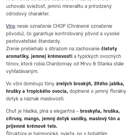
uchovalo sviežosť, jemnú mineralitu a prirodzený
odrodový charakter.
Víno
nesie označenie CHOP (Chránené označenie
pôvodu), čo garantuje kontrolovaný pôvod a vysoké
pestovateľské štandardy.
Zrenie prebiehalo s dôrazom na zachovanie
čistoty
aromatiky, jemnej krémovosti
a typických ovocných
tónov, ktoré robia Chardonnay od Mrvu & Stanka stále
vyhľadávaným.
Vo vôni dominujú tóny
zrelých broskýň, žltého jablka,
hrušky a tropického ovocia,
doplnené o jemný florálny
dotyk a náznak maslovosti.
Chuť je hladká, plná a elegantná –
broskyňa, hruška,
citrusy, mango, jemný dotyk vanilky, maslový tón a
príjemné krémové telo.
Štruktúra je harmonická, svieža, no s bohatším