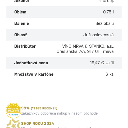
Alkohol
14 % obj.
Objem
0.75 l
Balenie
Bez obalu
Oblasť
Južnoslovenská
Distribútor
VÍNO MRVA & STANKO, a.s.,
Orešianská 7/A, 917 01 Trnava
Jednotková cena
19,47 € za 1l
Množstvo v kartóne
6 ks
99%
(11 978 RECENZIÍ)
zákazníkov odporúča nákup v našom obchode
SHOP ROKU 2024