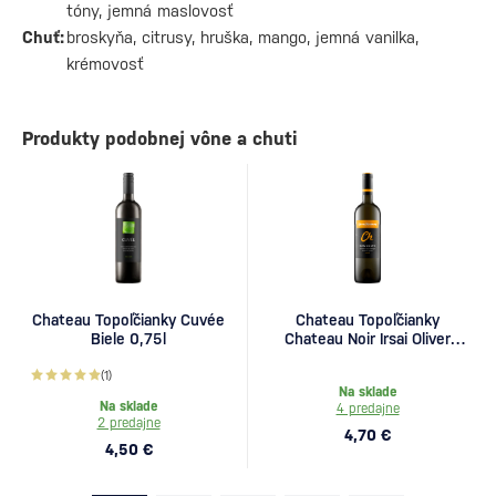
tóny, jemná maslovosť
Chuť:
broskyňa, citrusy, hruška, mango, jemná vanilka,
krémovosť
Produkty podobnej vône a chuti
Chateau Topoľčianky Cuvée
Chateau Topoľčianky
Biele 0,75l
Chateau Noir Irsai Oliver
0,75l
(1)
Na sklade
Na sklade
4 predajne
2 predajne
4,70 €
4,50 €