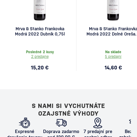
Mrva & Stanko Frankovka
Mrva & Stanko Frankovk
Modrá 2022 Dubník 0,75l
Modrá 2022 Dolné Oreša
0,75l
Posledné 2 kusy
Na sklade
2 predajne
5 predajní
15,20 €
14,60 €
S NAMI SI VYCHUTNÁTE
OZAJSTNÉ VÝHODY
Expresné
Doprava zadarmo
7 predajní pre
Bezpe