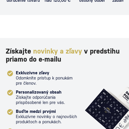
doručenie tovaru
nad 120,00 €
osobný odber
zabalený
proti poš
Získajte
novinky a zľavy
v predstihu
priamo do e-mailu
Exkluzívne zľavy
Odomknite prístup k ponukám
pre členov.
Personalizovaný obsah
Získajte odporúčania
prispôsobené len pre vás.
Buďte medzi prvými
Exkluzívne novinky o najnovších
produktoch a ponukách.