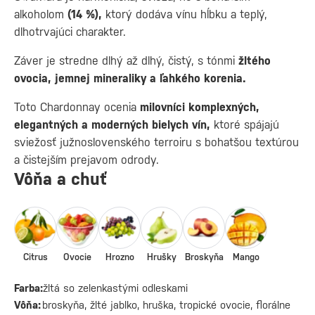
alkoholom
(14 %),
ktorý dodáva vínu hĺbku a teplý,
dlhotrvajúci charakter.
Záver je stredne dlhý až dlhý, čistý, s tónmi
žltého
ovocia, jemnej mineraliky a ľahkého korenia.
Toto Chardonnay ocenia
milovníci komplexných,
elegantných a moderných bielych vín,
ktoré spájajú
sviežosť južnoslovenského terroiru s bohatšou textúrou
a čistejším prejavom odrody.
Vôňa a chuť
Citrus
Ovocie
Hrozno
Hrušky
Broskyňa
Mango
Farba:
žltá so zelenkastými odleskami
Vôňa:
broskyňa, žlté jablko, hruška, tropické ovocie, florálne