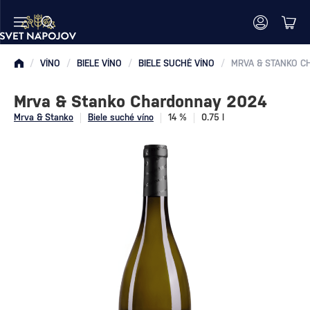
/
VÍNO
/
BIELE VÍNO
/
BIELE SUCHÉ VÍNO
/
MRVA & STANKO C
Mrva & Stanko Chardonnay 2024
Mrva & Stanko
Biele suché víno
14 %
0.75 l