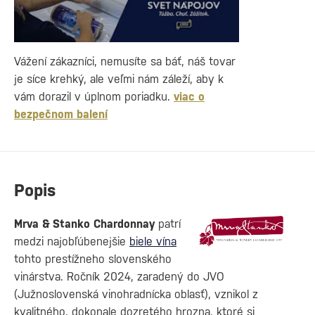
Vážení zákazníci, nemusíte sa báť, náš tovar
je síce krehký, ale veľmi nám záleží, aby k
vám dorazil v úplnom poriadku.
viac o
bezpečnom balení
Popis
Mrva & Stanko Chardonnay
patrí
medzi najobľúbenejšie
biele vína
tohto prestížneho slovenského
vinárstva. Ročník 2024, zaradený do JVO
(Južnoslovenská vinohradnícka oblasť), vznikol z
kvalitného, dokonale dozretého hrozna, ktoré si