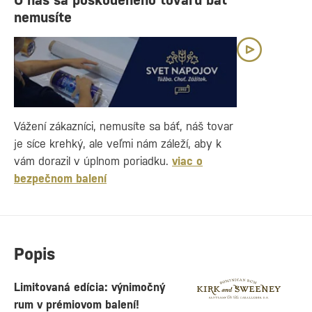
U nás sa poškodeného tovaru báť
nemusíte
Vážení zákazníci, nemusíte sa báť, náš tovar
je síce krehký, ale veľmi nám záleží, aby k
vám dorazil v úplnom poriadku.
viac o
bezpečnom balení
Popis
Limitovaná edícia: výnimočný
rum v prémiovom balení!