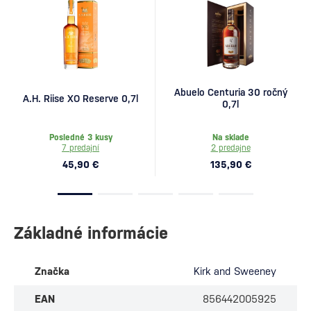
Abuelo Centuria 30 ročný
A.H. Riise XO Reserve 0,7l
0,7l
Posledné 3 kusy
Na sklade
7 predajní
2 predajne
45,90 €
135,90 €
Základné informácie
Značka
Kirk and Sweeney
EAN
856442005925