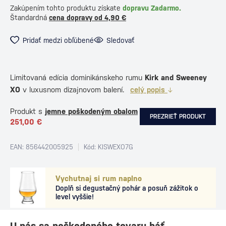
Zakúpením tohto produktu získate
dopravu Zadarmo.
Štandardná
cena dopravy od 4,90 €
Pridať medzi obľúbené
Sledovať
Limitovaná edícia dominikánskeho rumu
Kirk and Sweeney
XO
v luxusnom dizajnovom balení.
celý popis
Produkt s
jemne poškodeným obalom
PREZRIEŤ PRODUKT
251,00 €
EAN: 856442005925
Kód: KISWEXO7G
Vychutnaj si rum naplno
Doplň si degustačný pohár a posuň zážitok o
level vyššie!