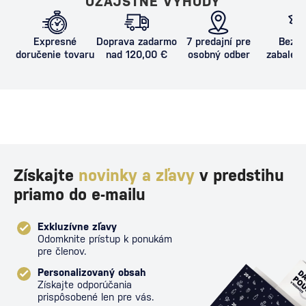
OZAJSTNÉ VÝHODY
Expresné
Doprava zadarmo
7 predajní pre
Bezpe
doručenie tovaru
nad 120,00 €
osobný odber
zabalený
proti poš
Získajte
novinky a zľavy
v predstihu
priamo do e-mailu
Exkluzívne zľavy
Odomknite prístup k ponukám
pre členov.
Personalizovaný obsah
Získajte odporúčania
prispôsobené len pre vás.