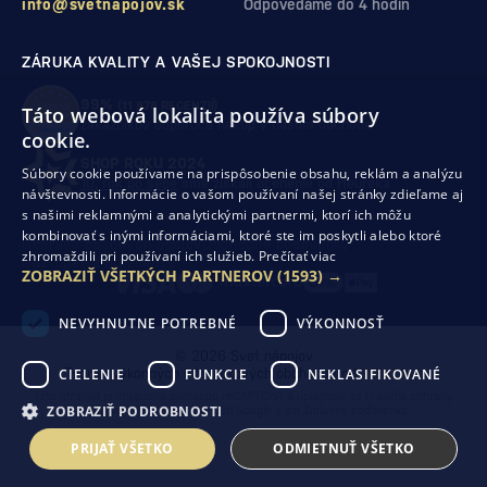
info@svetnapojov.sk
Odpovedáme do 4 hodín
ZÁRUKA KVALITY A VAŠEJ SPOKOJNOSTI
99%
(11 978 RECENZIÍ)
Táto webová lokalita používa súbory
zákazníkov odporúča nákup v našom obchode
cookie.
SHOP ROKU 2024
Súbory cookie používame na prispôsobenie obsahu, reklám a analýzu
10. rok po sebe
sme získali ocenenie od Heureka
návštevnosti. Informácie o vašom používaní našej stránky zdieľame aj
s našimi reklamnými a analytickými partnermi, ktorí ich môžu
kombinovať s inými informáciami, ktoré ste im poskytli alebo ktoré
Ochrana osobných údajov
Obchodné podmienky
zhromaždili pri používaní ich služieb.
Prečítať viac
Odstúpenie od zmluvy
ZOBRAZIŤ VŠETKÝCH PARTNEROV
(1593) →
NEVYHNUTNE POTREBNÉ
VÝKONNOSŤ
© 2026 Svet nápojov
CIELENIE
FUNKCIE
NEKLASIFIKOVANÉ
Tvorba výkonných internetových obchodov od
RIESENIA
Táto stránka je chránená pomocou reCAPTCHA a uplatňujú sa
Pravidlá ochrany
ZOBRAZIŤ PODROBNOSTI
osobných údajov
spoločnosti Google a ich
Zmluvné podmienky
.
PRIJAŤ VŠETKO
ODMIETNUŤ VŠETKO