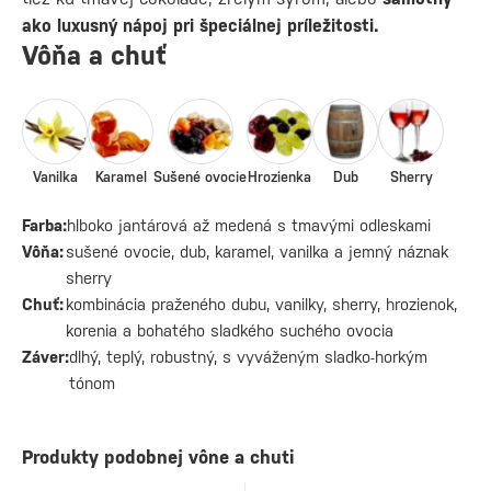
ako luxusný nápoj pri špeciálnej príležitosti.
Vôňa a chuť
Vanilka
Karamel
Sušené ovocie
Hrozienka
Dub
Sherry
Farba:
hlboko jantárová až medená s tmavými odleskami
Vôňa:
sušené ovocie, dub, karamel, vanilka a jemný náznak
sherry
Chuť:
kombinácia praženého dubu, vanilky, sherry, hrozienok,
korenia a bohatého sladkého suchého ovocia
Záver:
dlhý, teplý, robustný, s vyváženým sladko-horkým
tónom
Produkty podobnej vône a chuti