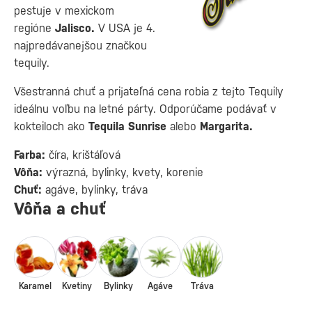
pestuje v mexickom
regióne
Jalisco.
V USA je 4.
najpredávanejšou značkou
tequily.
Všestranná chuť a prijateľná cena robia z tejto Tequily
ideálnu voľbu na letné párty. Odporúčame podávať v
kokteiloch ako
Tequila Sunrise
alebo
Margarita.
Farba:
číra, krištáľová
Vôňa:
výrazná, bylinky, kvety, korenie
Chuť:
agáve, bylinky, tráva
Vôňa a chuť
Karamel
Kvetiny
Bylinky
Agáve
Tráva