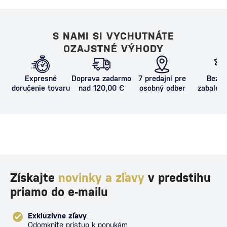
S NAMI SI VYCHUTNÁTE
OZAJSTNÉ VÝHODY
Expresné
Doprava zadarmo
7 predajní pre
Bezpe
doručenie tovaru
nad 120,00 €
osobný odber
zabalený
proti poš
Získajte
novinky a zľavy
v predstihu
priamo do e-mailu
Exkluzívne zľavy
Odomknite prístup k ponukám