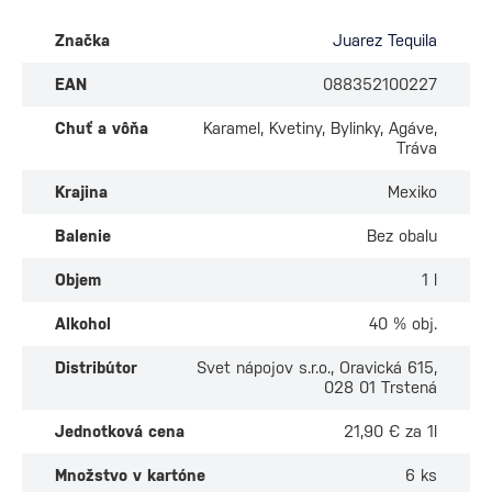
Značka
Juarez Tequila
EAN
088352100227
Chuť a vôňa
Karamel, Kvetiny, Bylinky, Agáve,
Tráva
Krajina
Mexiko
Balenie
Bez obalu
Objem
1 l
Alkohol
40 % obj.
Distribútor
Svet nápojov s.r.o., Oravická 615,
028 01 Trstená
Jednotková cena
21,90 € za 1l
Množstvo v kartóne
6 ks