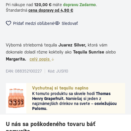
Pri nákupe nad
120,00 €
máte
dopravu Zadarmo
.
Štandardná
cena dopravy od 4,90 €
Pridať medzi obľúbené
Sledovať
Výborná strieborná tequila
Juarez Silver,
ktorá vám
dokonale doladí rôzne kokteily ako
Tequila Sunrise
alebo
Margarita.
celý popis
EAN: 088352100227
Kód: JUSI10
Vychutnaj si tequilu naplno
K tomuto produktu sa skvele hodí
Thomas
Henry Grapefruit.
Namiešaj si jeden z
najznámejších drinkov na svete –
osviežujúcu
Palomu
.
U nás sa poškodeného tovaru báť