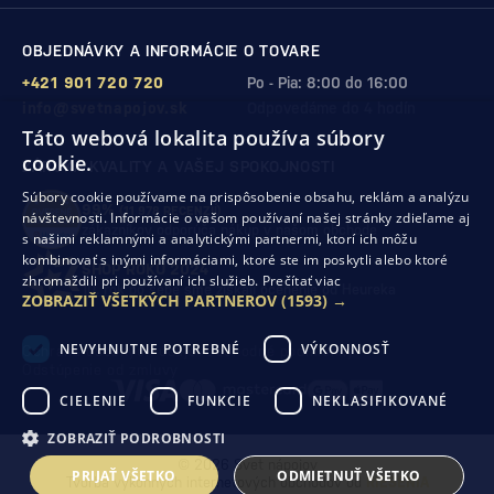
OBJEDNÁVKY A INFORMÁCIE O TOVARE
+421 901 720 720
Po - Pia: 8:00 do 16:00
info@svetnapojov.sk
Odpovedáme do 4 hodín
Táto webová lokalita používa súbory
cookie.
ZÁRUKA KVALITY A VAŠEJ SPOKOJNOSTI
Súbory cookie používame na prispôsobenie obsahu, reklám a analýzu
99%
(11 978 RECENZIÍ)
návštevnosti. Informácie o vašom používaní našej stránky zdieľame aj
zákazníkov odporúča nákup v našom obchode
s našimi reklamnými a analytickými partnermi, ktorí ich môžu
kombinovať s inými informáciami, ktoré ste im poskytli alebo ktoré
SHOP ROKU 2024
zhromaždili pri používaní ich služieb.
Prečítať viac
10. rok po sebe
sme získali ocenenie od Heureka
ZOBRAZIŤ VŠETKÝCH PARTNEROV
(1593) →
NEVYHNUTNE POTREBNÉ
VÝKONNOSŤ
Ochrana osobných údajov
Obchodné podmienky
Odstúpenie od zmluvy
CIELENIE
FUNKCIE
NEKLASIFIKOVANÉ
ZOBRAZIŤ PODROBNOSTI
© 2026 Svet nápojov
PRIJAŤ VŠETKO
ODMIETNUŤ VŠETKO
Tvorba výkonných internetových obchodov od
RIESENIA