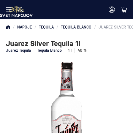
/
NÁPOJE
/
TEQUILA
/
TEQUILA BLANCO
/
JUAREZ SILVER TEQ
Juarez Silver Tequila 1l
Juarez Tequila
Tequila Blanco
1 l
40 %