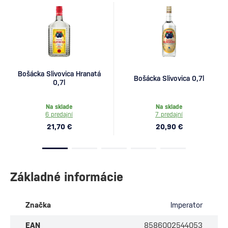
Bošácka Slivovica Hranatá
Bošácka Slivovica 0,7l
0,7l
Na sklade
Na sklade
6 predajní
7 predajní
21,70 €
20,90 €
Základné informácie
Značka
Imperator
EAN
8586002544053