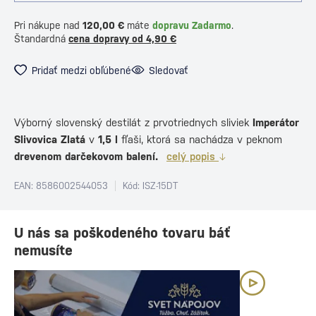
Pri nákupe nad
120,00 €
máte
dopravu Zadarmo
.
Štandardná
cena dopravy od 4,90 €
Pridať medzi obľúbené
Sledovať
Výborný slovenský destilát z prvotriednych sliviek
Imperátor
Slivovica Zlatá
v
1,5
l
fľaši, ktorá sa nachádza v peknom
drevenom darčekovom balení.
celý popis
EAN: 8586002544053
Kód: ISZ-15DT
U nás sa poškodeného tovaru báť
nemusíte