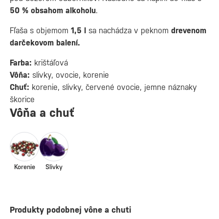
50 % obsahom alkoholu
.
Fľaša s objemom
1,5
l
sa nachádza v peknom
drevenom
darčekovom balení.
Farba:
krištáľová
Vôňa:
slivky, ovocie, korenie
Chuť:
korenie, slivky, červené ovocie, jemne náznaky
škorice
Vôňa a chuť
Korenie
Slivky
Produkty podobnej vône a chuti