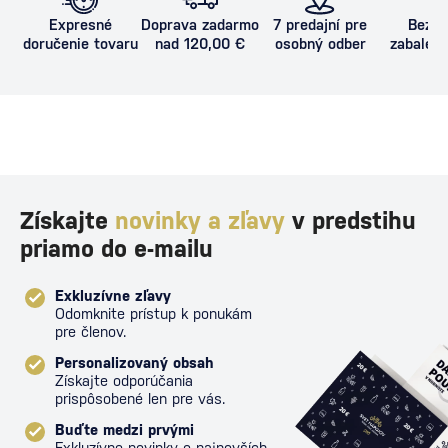
Expresné
Doprava zadarmo
7 predajní pre
Bezpe
doručenie tovaru
nad 120,00 €
osobný odber
zabalený
proti poš
Získajte
novinky a zľavy
v predstihu
priamo do e-mailu
Exkluzívne zľavy
Odomknite prístup k ponukám
pre členov.
Personalizovaný obsah
Získajte odporúčania
prispôsobené len pre vás.
Buďte medzi prvými
Exkluzívne novinky o najnovších