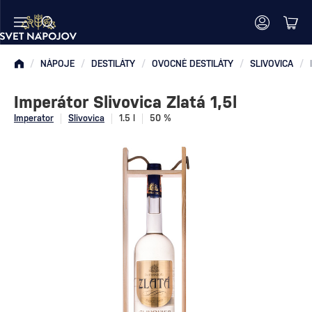
/
NÁPOJE
/
DESTILÁTY
/
OVOCNÉ DESTILÁTY
/
SLIVOVICA
/
Imperátor Slivovica Zlatá 1,5l
Imperator
Slivovica
1.5 l
50 %