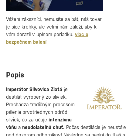
Vážení zákazníci, nemusíte sa báť, náš tovar
je síce krehký, ale veľmi nám záleží, aby k
vám dorazil v úplnom poriadku.
viac o
bezpečnom balení
Popis
Imperátor Slivovica Zlatá
je
destilát vyrobený zo sliviek.
Prechádza tradičným procesom
pálenia prvotriednych odrôd
sliviek, čo zaručuje
intenzívnu
vôňu
a
neodolateľnú chuť.
Počas destilácie je neustále
pod dozorom odborníkov! Následne sa naplní do fliaš s