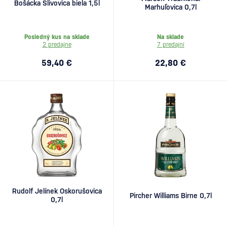
Bošácka Slivovica biela 1,5l
Marhuľovica 0,7l
Posledný kus na sklade
Na sklade
2 predajne
7 predajní
59,40 €
22,80 €
Rudolf Jelínek Oskorušovica
Pircher Williams Birne 0,7l
0,7l