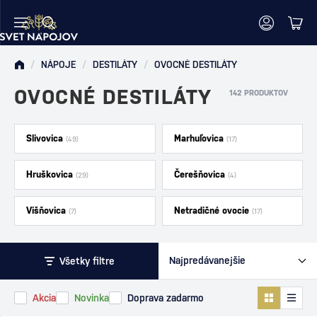
/
NÁPOJE
/
DESTILÁTY
/
OVOCNÉ DESTILÁTY
OVOCNÉ DESTILÁTY
142 PRODUKTOV
Slivovica
Marhuľovica
(49)
(17)
Hruškovica
Čerešňovica
(29)
(4)
Višňovica
Netradičné ovocie
(7)
(17)
Všetky filtre
Akcia
Novinka
Doprava zadarmo