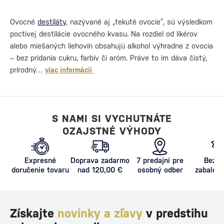
Ovocné
destiláty
, nazývané aj „tekuté ovocie“, sú výsledkom
poctivej destilácie ovocného kvasu. Na rozdiel od likérov
alebo miešaných liehovín obsahujú alkohol výhradne z ovocia
– bez pridania cukru, farbív či aróm. Práve to im dáva čistý,
prírodný…
viac informácií
S NAMI SI VYCHUTNÁTE
OZAJSTNÉ VÝHODY
Expresné
Doprava zadarmo
7 predajní pre
Bezpe
doručenie tovaru
nad 120,00 €
osobný odber
zabalený
proti poš
Získajte
novinky a zľavy
v predstihu