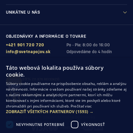
UNIKÁTNE U NÁS
OBJEDNÁVKY A INFORMÁCIE O TOVARE
+421 901 720 720
Po - Pia: 8:00 do 16:00
info@svetnapojov.sk
Odpovedáme do 4 hodín
Táto webová lokalita používa súbory
ZÁRUKA KVALITY A VAŠEJ SPOKOJNOSTI
cookie.
99%
(11 978 RECENZIÍ)
Súbory cookie používame na prispôsobenie obsahu, reklám a analýzu
zákazníkov odporúča nákup v našom obchode
návštevnosti. Informácie o vašom používaní našej stránky zdieľame aj
s našimi reklamnými a analytickými partnermi, ktorí ich môžu
SHOP ROKU 2024
kombinovať s inými informáciami, ktoré ste im poskytli alebo ktoré
10. rok po sebe
sme získali ocenenie od Heureka
zhromaždili pri používaní ich služieb.
Prečítať viac
ZOBRAZIŤ VŠETKÝCH PARTNEROV
(1593) →
Ochrana osobných údajov
Obchodné podmienky
Odstúpenie od zmluvy
NEVYHNUTNE POTREBNÉ
VÝKONNOSŤ