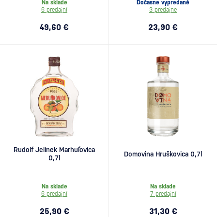
Na sklade
Dočasne vypredané
6 predajní
3 predajne
49,60 €
23,90 €
Rudolf Jelínek Marhuľovica
Domovina Hruškovica 0,7l
0,7l
Na sklade
Na sklade
6 predajní
7 predajní
25,90 €
31,30 €