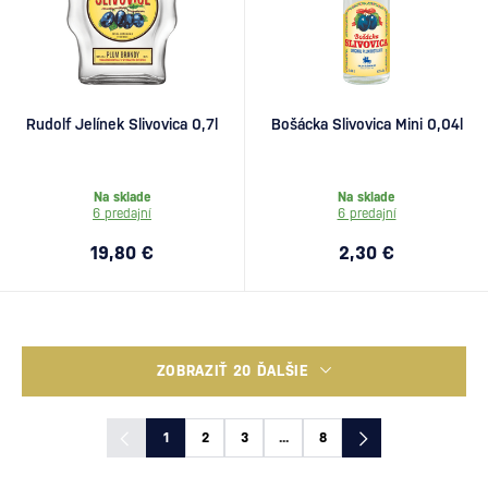
Rudolf Jelínek Slivovica 0,7l
Bošácka Slivovica Mini 0,04l
Na sklade
Na sklade
6 predajní
6 predajní
19,80 €
2,30 €
ZOBRAZIŤ 20 ĎALŠIE
1
2
3
...
8