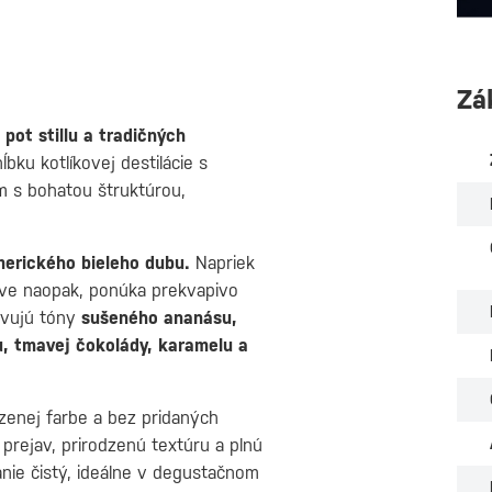
Zá
pot stillu a tradičných
bku kotlíkovej destilácie s
um s bohatou štruktúrou,
merického bieleho dubu.
Napriek
ve naopak, ponúka prekvapivo
javujú tóny
sušeného ananásu,
u, tmavej čokolády, karamelu a
dzenej farbe a bez pridaných
ý prejav, prirodzenú textúru a plnú
ie čistý, ideálne v degustačnom