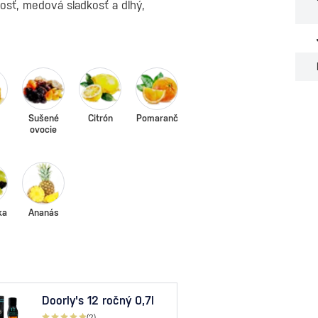
osť, medová sladkosť a dlhý,
Sušené
Citrón
Pomaranč
ovocie
ka
Ananás
Doorly's 12 ročný 0,7l
The 
Aged
(2)