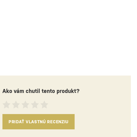
ne vypredané
Dočasne vypredané
 odber v
4 predajniach
Osobný odber v
1 predaj
 €
25,30 €
Ako vám chutil tento produkt?
PRIDAŤ VLASTNÚ RECENZIU