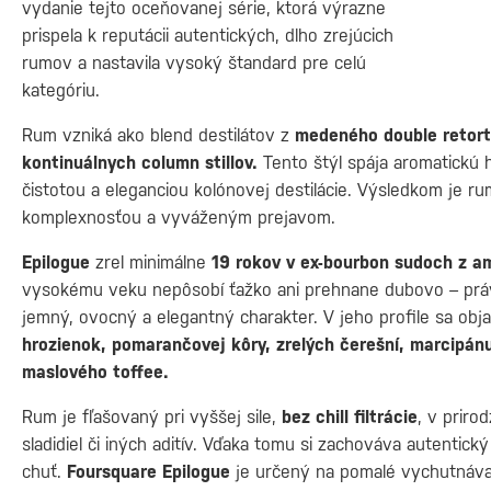
vydanie tejto oceňovanej série, ktorá výrazne
prispela k reputácii autentických, dlho zrejúcich
rumov a nastavila vysoký štandard pre celú
kategóriu.
Rum vzniká ako blend destilátov z
medeného double retort 
kontinuálnych column stillov.
Tento štýl spája aromatickú hĺ
čistotou a eleganciou kolónovej destilácie. Výsledkom je r
komplexnosťou a vyváženým prejavom.
Epilogue
zrel minimálne
19 rokov v ex-bourbon sudoch z a
vysokému veku nepôsobí ťažko ani prehnane dubovo – prá
jemný, ovocný a elegantný charakter. V jeho profile sa ob
hrozienok, pomarančovej kôry, zrelých čerešní, marcipán
maslového toffee.
Rum je fľašovaný pri vyššej sile,
bez chill filtrácie
, v priro
sladidiel či iných aditív. Vďaka tomu si zachováva autentick
chuť.
Foursquare Epilogue
je určený na pomalé vychutnávan