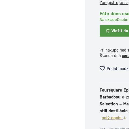
Zaregistrujte sa
Ešte dnes oso
Na sklade
Osobn
Vložiť do
Pri nákupe nad
Štandardná
cen
Pridať medz
Foursquare Ep
Barbadosu
a z
Selection – Ma
still destilácie,
celý popis