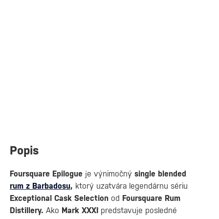
Popis
Foursquare Epilogue
je výnimočný
single blended
rum z Barbadosu
,
ktorý uzatvára legendárnu sériu
Exceptional Cask Selection
od
Foursquare Rum
Distillery.
Ako
Mark XXXI
predstavuje posledné