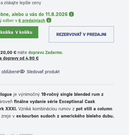
a získajte lepšie ceny
bne, alebo u vás do 11.8.2026
ý odber v
6 predajniach
 košíka
V košíku
REZERVOVAŤ V PREDAJNI
120,00 €
máte
dopravu Zadarmo
.
a dopravy od 4,90 €
i obľúbené
Sledovať produkt
ilogue
je výnimočný
19-ročný single blended rum z
ároveň
finálne vydanie série Exceptional Cask
rk XXXI.
Vzniká kombináciou rumov z
pot still a column
zreje v
ex-bourbon sudoch z amerického bieleho dubu
.