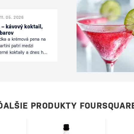
11. 05. 2026
 – kávový koktail,
 barov
odka a krémová pena na
rtini patrí medzi
erné koktaily a dnes ho
 celom svete. Spája
nciou koktailu a je
ečeri alebo počas
eľmi. Tento drink je
ívne mladý koktail sa
 Ako vznikol Espresso
rinku stojí…
ĎALŠIE PRODUKTY FOURSQUAR