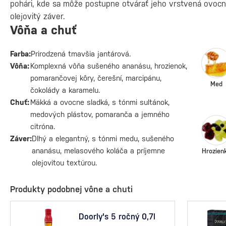
pohári, kde sa môže postupne otvárať jeho vrstvená ovocn
olejovitý záver.
Vôňa a chuť
Farba:
Prirodzená tmavšia jantárová.
Vôňa:
Komplexná vôňa sušeného ananásu, hrozienok,
pomarančovej kôry, čerešní, marcipánu,
Med
čokolády a karamelu.
Chuť:
Mäkká a ovocne sladká, s tónmi sultánok,
medových plástov, pomaranča a jemného
citróna.
Záver:
Dlhý a elegantný, s tónmi medu, sušeného
ananásu, melasového koláča a príjemne
Hrozien
olejovitou textúrou.
Produkty podobnej vône a chuti
Doorly's 5 ročný 0,7l