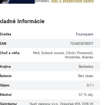
poriadku.
viac o bezpečnom balení
kladné informácie
Značka
Foursquare
EAN
724803018917
Chuť a vôňa
Med, Sušené ovocie, Citrón, Pomaranč,
Hrozienka, Ananás
Krajina
Barbados
Balenie
Bez obalu
Objem
0.7 l
Alkohol
57 % obj.
Distribútor
Svet nápojov s.r.o., Oravická 615, 028 01