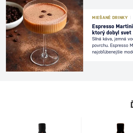
MIEŠANÉ DRINKY
Espresso Martini
ktorý dobyl svet
Silná káva, jemná v
povrchu. Espresso Ma
najobľúbenejšie mod
nájdete v baroch po
energiu kávy s elega
ideálnou voľbou po v
dlhého večera s priat
dôkazom, že aj relat
môže stať legendou.
Martini Za vznikom d