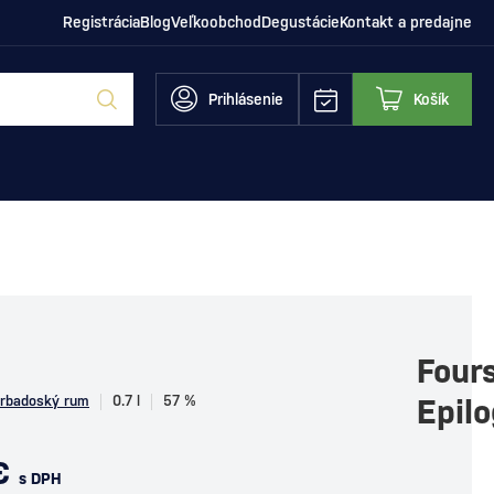
Registrácia
Blog
Veľkoobchod
Degustácie
Kontakt a predajne
Prihlásenie
Košík
Four
rbadoský rum
0.7 l
57 %
Epil
€
s DPH