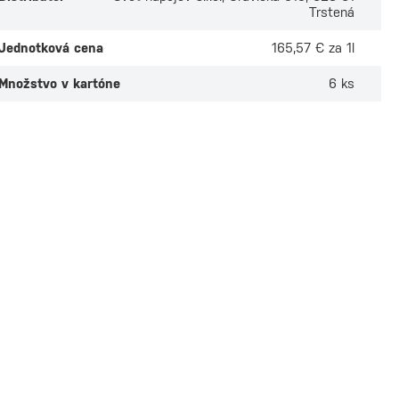
Trstená
Jednotková cena
165,57 € za 1l
Množstvo v kartóne
6 ks
Duppy Share
Planteray Barbad
 Caribbean Rum
ročný Grand Cru 0