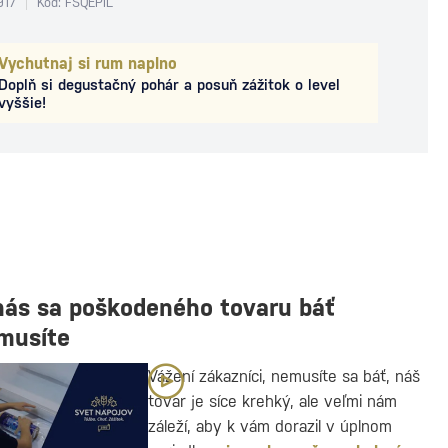
917
Kód: FSQEPIL
Vychutnaj si rum naplno
Doplň si degustačný pohár a posuň zážitok o level
vyššie!
nás sa poškodeného tovaru báť
musíte
Vážení zákazníci, nemusíte sa báť, náš
tovar je síce krehký, ale veľmi nám
záleží, aby k vám dorazil v úplnom