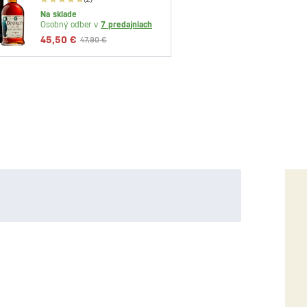
0,7l
Na sklade
Dočas
Osobný odber v
7 predajniach
Osobný
45,50 €
47,90 €
27,30