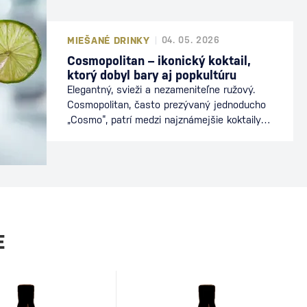
MIEŠANÉ DRINKY
04. 05. 2026
Cosmopolitan – ikonický koktail,
ktorý dobyl bary aj popkultúru
Elegantný, svieži a nezameniteľne ružový.
Cosmopolitan, často prezývaný jednoducho
„Cosmo“, patrí medzi najznámejšie koktaily
sveta. Preslávil sa nielen v baroch, ale aj v
popkultúre, kde sa stal symbolom
mestského štýlu a sofistikovanosti. Dnes je
stálicou koktailových lístkov a obľúbeným
drinkom milovníkov vodky a citrusových
chutí. Ako vznikol koktail Cosmopolitan
Presný pôvod Cosmopolitanu…
E