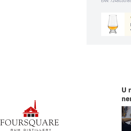
EAN: 724803018
U 
ne