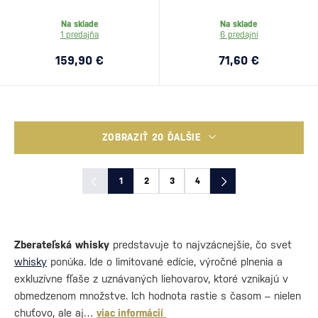
Na sklade
Na sklade
1 predajňa
6 predajní
159,90 €
71,60 €
ZOBRAZIŤ 20 ĎALŠIE
1
2
3
4
Zberateľská whisky
predstavuje to najvzácnejšie, čo svet
whisky
ponúka. Ide o limitované edície, výročné plnenia a
exkluzívne fľaše z uznávaných liehovarov, ktoré vznikajú v
obmedzenom množstve. Ich hodnota rastie s časom – nielen
chuťovo, ale aj…
viac informácií