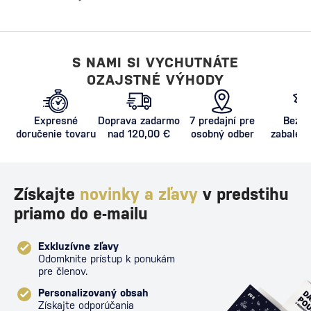
S NAMI SI VYCHUTNÁTE
OZAJSTNÉ VÝHODY
Expresné
Doprava zadarmo
7 predajní pre
Bezpe
doručenie tovaru
nad 120,00 €
osobný odber
zabalený
proti poš
Získajte
novinky a zľavy
v predstihu
priamo do e-mailu
Exkluzívne zľavy
Odomknite prístup k ponukám
pre členov.
Personalizovaný obsah
Získajte odporúčania