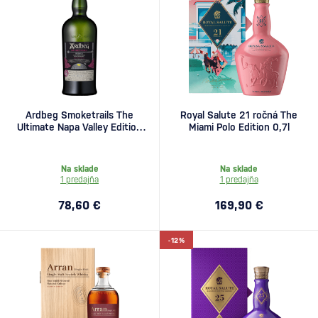
Ardbeg Smoketrails The
Royal Salute 21 ročná The
Ultimate Napa Valley Edition
Miami Polo Edition 0,7l
1l
Na sklade
Na sklade
1 predajňa
1 predajňa
78,60 €
169,90 €
-12%