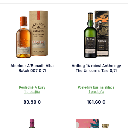
Aberlour A'Bunadh Alba
Ardbeg 14 ročná Anthology
Batch 007 0,7l
The Unicorn’s Tale 0,7l
Posledné 4 kusy
Posledný kus na sklade
1 predajňa
1 predajňa
83,90 €
161,60 €