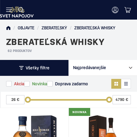
/
OBJAVTE
/
ZBERATEĽSKÝ
/
ZBERATEĽSKÁ WHISKY
ZBERATEĽSKÁ WHISKY
62 PRODUKTOV
Všetky filtre
Akcia
Novinka
Doprava zadarmo
NOVINKA