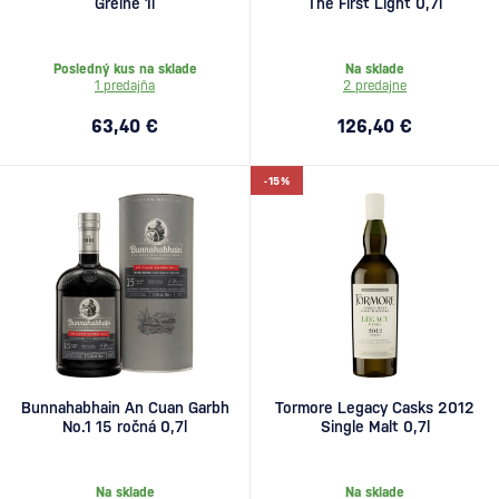
Greine 1l
The First Light 0,7l
Posledný kus na sklade
Na sklade
1 predajňa
2 predajne
63,40 €
126,40 €
-15%
Bunnahabhain An Cuan Garbh
Tormore Legacy Casks 2012
No.1 15 ročná 0,7l
Single Malt 0,7l
Na sklade
Na sklade