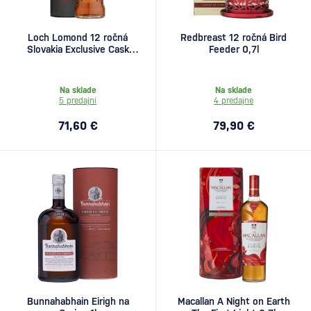
Loch Lomond 12 ročná
Redbreast 12 ročná Bird
Slovakia Exclusive Cask
Feeder 0,7l
Strength 0,7l
Na sklade
Na sklade
5 predajní
4 predajne
71,60 €
79,90 €
Bunnahabhain Eirigh na
Macallan A Night on Earth