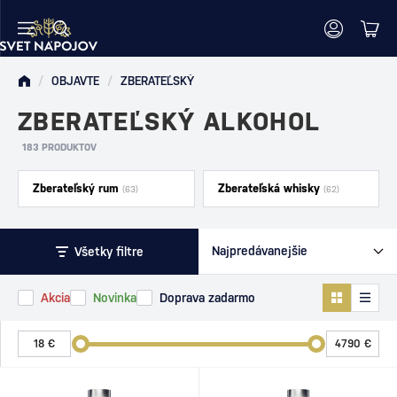
/
OBJAVTE
/
ZBERATEĽSKÝ
ZBERATEĽSKÝ ALKOHOL
183 PRODUKTOV
Zberateľský rum
Zberateľská whisky
(63)
(62)
Všetky filtre
Akcia
Novinka
Doprava zadarmo