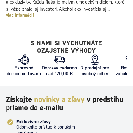
a exkluzivity. Každá fľaša je malým umeleckým dielom, ktoré
si vážia znalci aj investori. Alkohol ako investícia aj…
viac informácií
S NAMI SI VYCHUTNÁTE
OZAJSTNÉ VÝHODY
Expresné
Doprava zadarmo
7 predajní pre
Bezpe
doručenie tovaru
nad 120,00 €
osobný odber
zabalený
proti poš
Získajte
novinky a zľavy
v predstihu
priamo do e-mailu
Exkluzívne zľavy
Odomknite prístup k ponukám
pre členov.