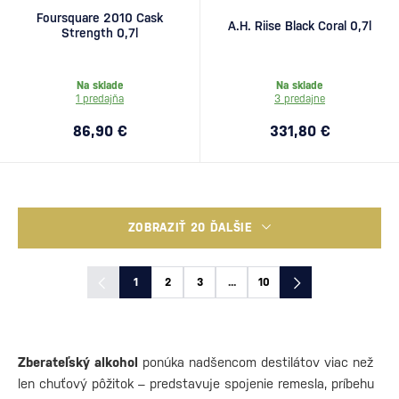
Foursquare 2010 Cask
A.H. Riise Black Coral 0,7l
Strength 0,7l
Na sklade
Na sklade
1 predajňa
3 predajne
86,90 €
331,80 €
ZOBRAZIŤ 20 ĎALŠIE
1
2
3
...
10
Zberateľský alkohol
ponúka nadšencom destilátov viac než
len chuťový pôžitok – predstavuje spojenie remesla, príbehu