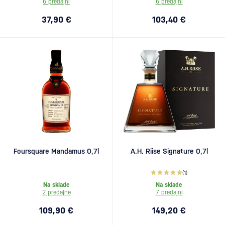
6 predajní
6 predajní
37,90 €
103,40 €
Foursquare Mandamus 0,7l
A.H. Riise Signature 0,7l
(1)
Na sklade
Na sklade
2 predajne
7 predajní
109,90 €
149,20 €