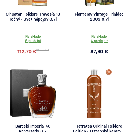
Cihuatan Folklore Travesía 16
Planteray Vintage Trinidad
ročný - Svet nápojov 0,7l
2003 0,7l
Na sklade
Na sklade
6 predajní
4 predajne
119,90 €
112,70 €
87,90 €
Barceló Imperial 40
Tatratea Original Folklore
Aniversario 0,7l
Edition - Trstenská keramika