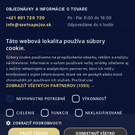
OBJEDNÁVKY A INFORMÁCIE O TOVARE
+421 901 720 720
Po - Pia: 8:00 do 16:00
info@svetnapojov.sk
Odpovedáme do 4 hodín
Táto webová lokalita používa súbory
ZÁRUKA KVALITY A VAŠEJ SPOKOJNOSTI
cookie.
99%
(11 978 RECENZIÍ)
Súbory cookie používame na prispôsobenie obsahu, reklám a analýzu
zákazníkov odporúča nákup v našom obchode
návštevnosti. Informácie o vašom používaní našej stránky zdieľame aj
s našimi reklamnými a analytickými partnermi, ktorí ich môžu
SHOP ROKU 2024
kombinovať s inými informáciami, ktoré ste im poskytli alebo ktoré
10. rok po sebe
sme získali ocenenie od Heureka
zhromaždili pri používaní ich služieb.
Prečítať viac
ZOBRAZIŤ VŠETKÝCH PARTNEROV
(1593) →
Ochrana osobných údajov
Obchodné podmienky
Odstúpenie od zmluvy
NEVYHNUTNE POTREBNÉ
VÝKONNOSŤ
CIELENIE
FUNKCIE
NEKLASIFIKOVANÉ
© 2026 Svet nápojov
ZOBRAZIŤ PODROBNOSTI
Tvorba výkonných internetových obchodov od
RIESENIA
PRIJAŤ VŠETKO
ODMIETNUŤ VŠETKO
Táto stránka je chránená pomocou reCAPTCHA a uplatňujú sa
Pravidlá ochrany