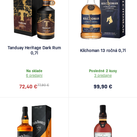
Tanduay Heritage Dark Rum
Kilchoman 13 ročná 0,7l
0,7l
Na sklade
Posledné 2 kusy
6 predajní
3 predajne
77,90 €
72,40 €
99,90 €