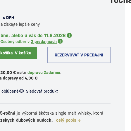
€
s DPH
a získajte lepšie ceny
bne, alebo u vás do 11.8.2026
y
Osobný odber v
2 predajniach
 košíka
V košíku
REZERVOVAŤ V PREDAJNI
120,00 €
máte
dopravu Zadarmo
.
a dopravy od 4,90 €
i obľúbené
Sledovať produkt
15-ročná
je výborná škótska single malt whisky, ktorá
úzskych dubových sudoch.
celý popis