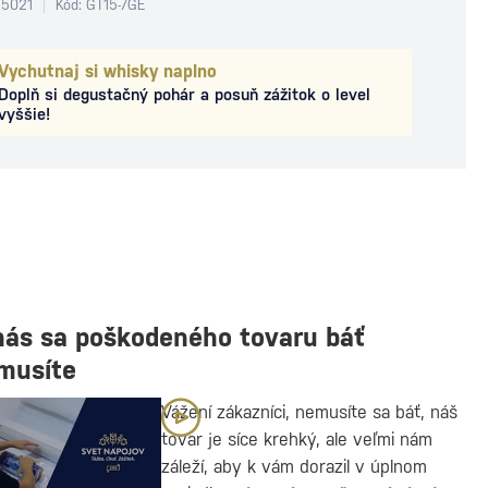
95021
Kód: GT15-7GE
Vychutnaj si whisky naplno
Doplň si degustačný pohár a posuň zážitok o level
vyššie!
nás sa poškodeného tovaru báť
musíte
Vážení zákazníci, nemusíte sa báť, náš
tovar je síce krehký, ale veľmi nám
záleží, aby k vám dorazil v úplnom