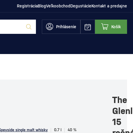
Registrácia
Blog
Veľkoobchod
Degustácie
Kontakt a predajne
Prihlásenie
Košík
The
Glenl
15
Speyside single malt whisky
0.7 l
40 %
ročn