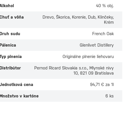
Alkohol
40 % obj.
Chuť a vôňa
Drevo, Škorica, Korenie, Dub, Klinčeky,
Krém
Druh sudu
French Oak
Pálenica
Glenlivet Distillery
Typ plnenia
Originálne plnenie liehovaru
Distribútor
Pernod Ricard Slovakia s.r.o., Mlynské nivy
10, 821 09 Bratislava
Jednotková cena
94,71 € za 1l
Množstvo v kartóne
6 ks
hu Gold Reserve
Glen Moray 12 roč
0,7l