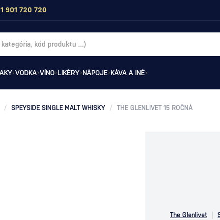
1 901 720 720
AKY
VODKA
VÍNO
LIKÉRY
NÁPOJE
KÁVA A INÉ
/
SPEYSIDE SINGLE MALT WHISKY
/
THE GLENLIVET 15 ROČNÁ
The Glenlivet