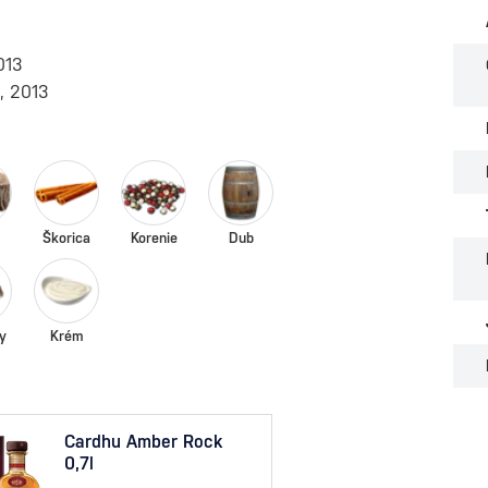
013
n, 2013
Škorica
Korenie
Dub
y
Krém
Cardhu Amber Rock
Card
0,7l
0,7l