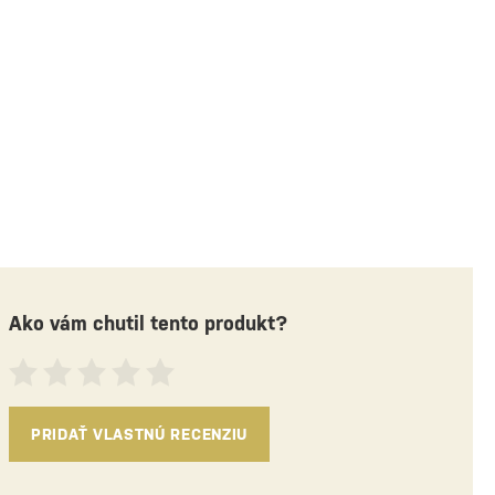
né 3 kusy
Posledné 3 kusy
 odber v
2 predajniach
Osobný odber v
5 predaj
 €
31,30 €
Ako vám chutil tento produkt?
PRIDAŤ VLASTNÚ RECENZIU