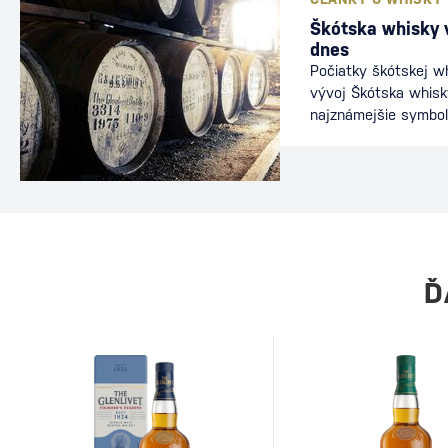
Škótska whisky v
dnes
Počiatky škótskej wh
vývoj Škótska whisk
najznámejšie symboly
siaha až do roku 14
najstarší zachovaný
vitae“. Kráľovský úra
františkánsky mních,
škótskeho kráľa, Jak
sladu na výrobu „vod
časom premenila na
Ď