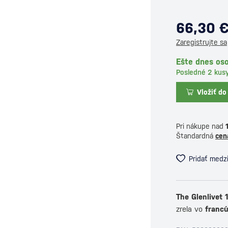
66,30 
Zaregistrujte sa
Ešte dnes oso
Posledné 2 kus
Vložiť do
Pri nákupe nad
Štandardná
cen
Pridať medz
The Glenlivet 
zrela vo
franc