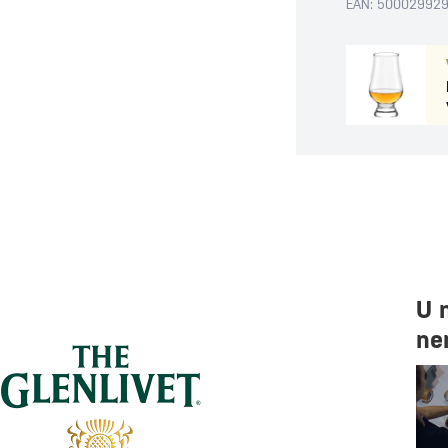
EAN: 50002992
U 
ne