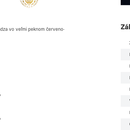
Zá
ádza vo veľmi peknom červeno-
7
4