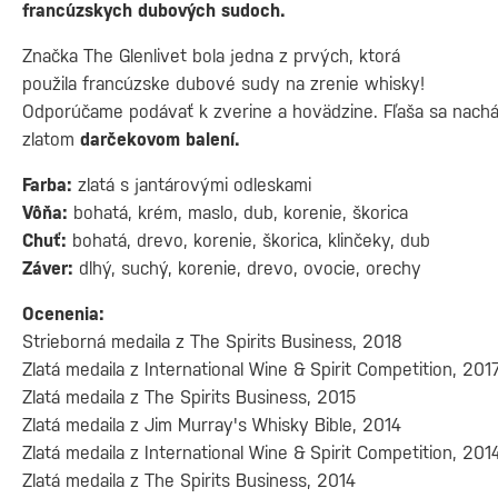
francúzskych dubových sudoch.
Značka The Glenlivet bola jedna z prvých, ktorá
použila francúzske dubové sudy na zrenie whisky!
Odporúčame podávať k zverine a hovädzine. Fľaša sa nach
zlatom
darčekovom balení.
Farba:
zlatá s jantárovými odleskami
Vôňa:
bohatá, krém, maslo, dub, korenie, škorica
Chuť:
bohatá, drevo, korenie, škorica, klinčeky, dub
Záver:
dlhý, suchý, korenie, drevo, ovocie, orechy
Ocenenia:
Strieborná medaila z The Spirits Business, 2018
Zlatá medaila z International Wine & Spirit Competition, 201
Zlatá medaila z The Spirits Business, 2015
Zlatá medaila z Jim Murray's Whisky Bible, 2014
Zlatá medaila z International Wine & Spirit Competition, 201
Zlatá medaila z The Spirits Business, 2014