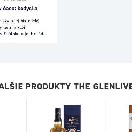
 čase: kedysi a
isky a jej historický
y patrí medzi
 Škótska a jej história
94, z ktorého pochádza
 záznam o výrobe „aqua
dník zapísal, že
 John Cor, dostal od
uba IV., osem bôľov
y života“, ktorá sa
 škótsku whisky,…
ALŠIE PRODUKTY THE GLENLIV