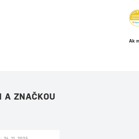
Ak m
M A ZNAČKOU
24. 11. 2025