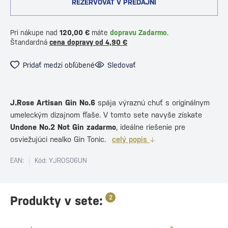
REZERVOVAŤ V PREDAJNI
Pri nákupe nad
120,00 €
máte
dopravu Zadarmo
.
Štandardná
cena dopravy od 4,90 €
Pridať medzi obľúbené
Sledovať
J.Rose Artisan Gin No.6
spája výraznú chuť s originálnym
umeleckým dizajnom fľaše. V tomto sete navyše získate
Undone No.2 Not Gin zadarmo
, ideálne riešenie pre
osviežujúci nealko Gin Tonic.
celý popis
EAN:
Kód: YJROS06UN
Produkty v sete:
2