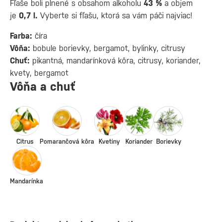
Fľaše boli plnené s obsahom alkoholu
43 %
a objem
je
0,7 l.
Vyberte si fľašu, ktorá sa vám páči najviac!
Farba:
číra
Vôňa:
bobule borievky, bergamot, bylinky, citrusy
Chuť:
pikantná, mandarínková kôra, citrusy, koriander,
kvety, bergamot
Vôňa a chuť
Citrus
Pomarančová kôra
Kvetiny
Koriander
Borievky
Mandarínka