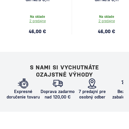
Na sklade
Na sklade
2 predajne
2 predajne
46,00 €
46,00 €
S NAMI SI VYCHUTNÁTE
OZAJSTNÉ VÝHODY
Expresné
Doprava zadarmo
7 predajní pre
Bezpe
doručenie tovaru
nad 120,00 €
osobný odber
zabalený
proti poš