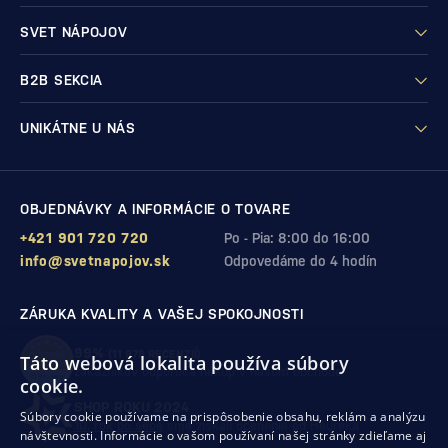
SVET NÁPOJOV
B2B SEKCIA
UNIKÁTNE U NÁS
OBJEDNÁVKY A INFORMÁCIE O TOVARE
+421 901 720 720
Po - Pia: 8:00 do 16:00
info@svetnapojov.sk
Odpovedáme do 4 hodín
ZÁRUKA KVALITY A VAŠEJ SPOKOJNOSTI
99%
(11 978 RECENZIÍ)
Táto webová lokalita používa súbory
zákazníkov odporúča nákup v našom obchode
cookie.
SHOP ROKU 2024
Súbory cookie používame na prispôsobenie obsahu, reklám a analýzu
10. rok po sebe
sme získali ocenenie od Heureka
návštevnosti. Informácie o vašom používaní našej stránky zdieľame aj