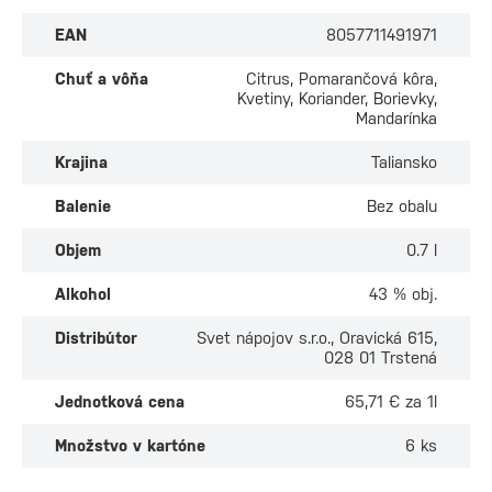
EAN
8057711491971
Chuť a vôňa
Citrus, Pomarančová kôra,
Kvetiny, Koriander, Borievky,
Mandarínka
Krajina
Taliansko
Balenie
Bez obalu
Objem
0.7 l
Alkohol
43 % obj.
Distribútor
Svet nápojov s.r.o., Oravická 615,
028 01 Trstená
Jednotková cena
65,71 € za 1l
Množstvo v kartóne
6 ks