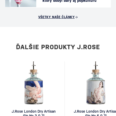
ktorý dobyl bary aj popkultúru
VŠETKY NAŠE ČLÁNKY
ĎALŠIE PRODUKTY J.ROSE
J.Rose London Dry Artisan
J.Rose London Dry Artis
Gin No.3 0,7l
Gin No.6 0,7l