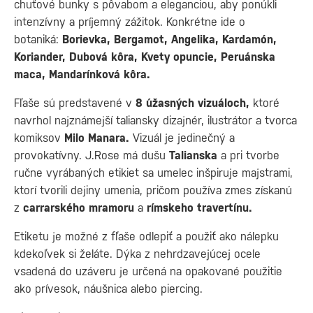
chuťové bunky s pôvabom a eleganciou, aby ponúkli
intenzívny a príjemný zážitok. Konkrétne ide o
botaniká:
Borievka, Bergamot, Angelika, Kardamón,
Koriander, Dubová kôra, Kvety opuncie, Peruánska
maca, Mandarínková kôra.
Fľaše sú predstavené v
8 úžasných vizuáloch,
ktoré
navrhol najznámejší taliansky dizajnér, ilustrátor a tvorca
komiksov
Milo Manara.
Vizuál je jedinečný a
provokatívny. J.Rose má dušu
Talianska
a pri tvorbe
ručne vyrábaných etikiet sa umelec inšpiruje majstrami,
ktorí tvorili dejiny umenia, pričom používa zmes získanú
z
carrarského mramoru
a
rímskeho travertínu.
Etiketu je možné z fľaše odlepiť a použiť ako nálepku
kdekoľvek si želáte. Dýka z nehrdzavejúcej ocele
vsadená do uzáveru je určená na opakované použitie
ako prívesok, náušnica alebo piercing.