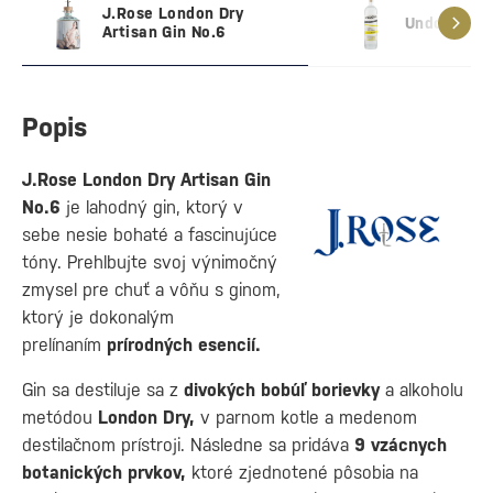
J.Rose London Dry
Undone No.
Artisan Gin No.6
Popis
J.Rose London Dry Artisan Gin
No.6
je lahodný gin, ktorý v
sebe nesie bohaté a fascinujúce
tóny. Prehlbujte svoj výnimočný
zmysel pre chuť a vôňu s ginom,
ktorý je dokonalým
prelínaním
prírodných esencií.
Gin sa destiluje sa z
divokých bobúľ borievky
a alkoholu
metódou
London Dry,
v parnom kotle a medenom
destilačnom prístroji. Následne sa pridáva
9 vzácnych
botanických prvkov,
ktoré zjednotené pôsobia na