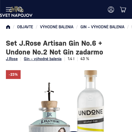
/
OBJAVTE
/
VÝHODNÉ BALENIA
/
GIN – VÝHODNÉ BALENIA
/
Set J.Rose Artisan Gin No.6 +
Undone No.2 Not Gin zadarmo
J.Rose
Gin – výhodné balenia
1.4 l
43 %
-23%