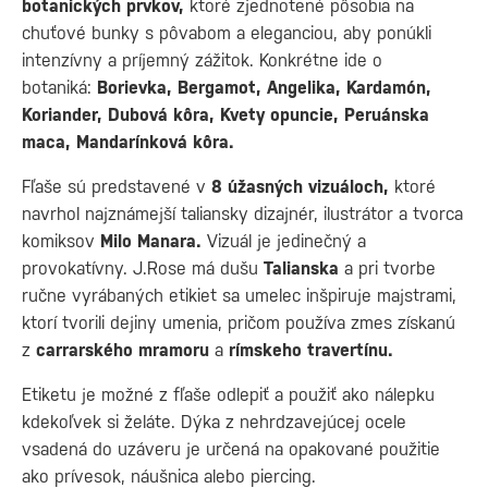
botanických prvkov,
ktoré zjednotené pôsobia na
chuťové bunky s pôvabom a eleganciou, aby ponúkli
intenzívny a príjemný zážitok. Konkrétne ide o
botaniká:
Borievka, Bergamot, Angelika, Kardamón,
Koriander, Dubová kôra, Kvety opuncie, Peruánska
maca, Mandarínková kôra.
Fľaše sú predstavené v
8 úžasných vizuáloch,
ktoré
navrhol najznámejší taliansky dizajnér, ilustrátor a tvorca
komiksov
Milo Manara.
Vizuál je jedinečný a
provokatívny. J.Rose má dušu
Talianska
a pri tvorbe
ručne vyrábaných etikiet sa umelec inšpiruje majstrami,
ktorí tvorili dejiny umenia, pričom používa zmes získanú
z
carrarského mramoru
a
rímskeho travertínu.
Etiketu je možné z fľaše odlepiť a použiť ako nálepku
kdekoľvek si želáte. Dýka z nehrdzavejúcej ocele
vsadená do uzáveru je určená na opakované použitie
ako prívesok, náušnica alebo piercing.