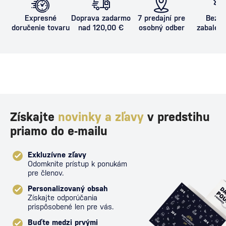
Expresné
Doprava zadarmo
7 predajní pre
Bezpe
doručenie tovaru
nad 120,00 €
osobný odber
zabalený
proti poš
Získajte
novinky a zľavy
v predstihu
priamo do e-mailu
Exkluzívne zľavy
Odomknite prístup k ponukám
pre členov.
Personalizovaný obsah
Získajte odporúčania
prispôsobené len pre vás.
Buďte medzi prvými