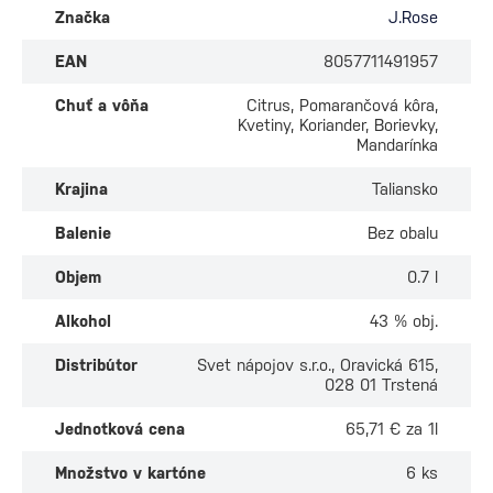
Značka
J.Rose
EAN
8057711491957
Chuť a vôňa
Citrus, Pomarančová kôra,
Kvetiny, Koriander, Borievky,
Mandarínka
Krajina
Taliansko
Balenie
Bez obalu
Objem
0.7 l
Alkohol
43 % obj.
Distribútor
Svet nápojov s.r.o., Oravická 615,
028 01 Trstená
Jednotková cena
65,71 € za 1l
Množstvo v kartóne
6 ks