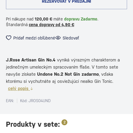
REZERVOVAŤ V PREDAJNI
Pri nákupe nad
120,00 €
máte
dopravu Zadarmo
.
Štandardná
cena dopravy od 4,90 €
Pridať medzi obľúbené
Sledovať
J.Rose Artisan Gin No.4
vyniká výrazným charakterom a
jedinečným umeleckým spracovaním fľaše. V tomto sete
navyše získate
Undone No.2 Not Gin zadarmo
, vďaka
ktorému si vychutnáte aj osviežujúci nealko Gin Tonic.
celý popis
EAN:
Kód: JROS04UND
Produkty v sete:
2