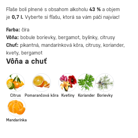
Fľaše boli plnené s obsahom alkoholu
43 %
a objem
je
0,7 l.
Vyberte si fľašu, ktorá sa vám páči najviac!
Farba:
číra
Vôňa:
bobule borievky, bergamot, bylinky, citrusy
Chuť:
pikantná, mandarínková kôra, citrusy, koriander,
kvety, bergamot
Vôňa a chuť
Citrus
Pomarančová kôra
Kvetiny
Koriander
Borievky
Mandarínka