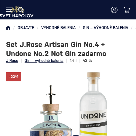
/
OBJAVTE
/
VÝHODNÉ BALENIA
/
GIN – VÝHODNÉ BALENIA
/
Set J.Rose Artisan Gin No.4 +
Undone No.2 Not Gin zadarmo
J.Rose
Gin – výhodné balenia
1.4 l
43 %
-23%