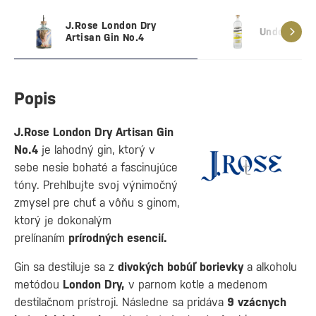
J.Rose London Dry
Undone No.
Artisan Gin No.4
Popis
J.Rose London Dry Artisan Gin
No.4
je lahodný gin, ktorý v
sebe nesie bohaté a fascinujúce
tóny. Prehlbujte svoj výnimočný
zmysel pre chuť a vôňu s ginom,
ktorý je dokonalým
prelínaním
prírodných esencií.
Gin sa destiluje sa z
divokých bobúľ borievky
a alkoholu
metódou
London Dry,
v parnom kotle a medenom
destilačnom prístroji. Následne sa pridáva
9 vzácnych