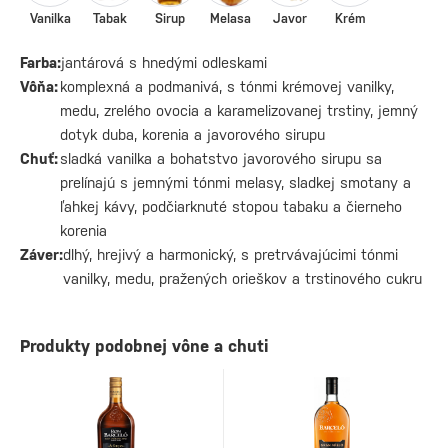
Vanilka
Tabak
Sirup
Melasa
Javor
Krém
Farba:
jantárová s hnedými odleskami
Vôňa:
komplexná a podmanivá, s tónmi krémovej vanilky,
medu, zrelého ovocia a karamelizovanej trstiny, jemný
dotyk duba, korenia a javorového sirupu
Chuť:
sladká vanilka a bohatstvo javorového sirupu sa
prelínajú s jemnými tónmi melasy, sladkej smotany a
ľahkej kávy, podčiarknuté stopou tabaku a čierneho
korenia
Záver:
dlhý, hrejivý a harmonický, s pretrvávajúcimi tónmi
vanilky, medu, pražených orieškov a trstinového cukru
Produkty podobnej vône a chuti