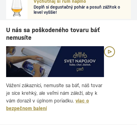
Vychutnaj si rum naplno
Doplň si degustačný pohár a posuň zážitok o
level vyššie!
U nás sa poškodeného tovaru báť
nemusíte
Vážení zákazníci, nemusíte sa báť, náš tovar
je síce krehký, ale veľmi nám záleží, aby k
vám dorazil v úplnom poriadku.
viac o
bezpečnom balení