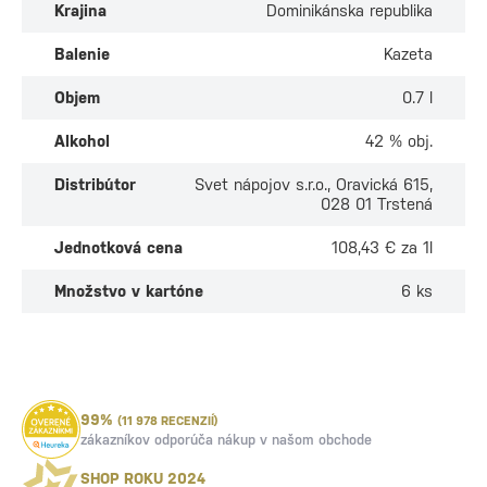
Krajina
Dominikánska republika
Balenie
Kazeta
Objem
0.7 l
Alkohol
42 % obj.
Distribútor
Svet nápojov s.r.o., Oravická 615,
028 01 Trstená
Jednotková cena
108,43 € za 1l
Množstvo v kartóne
6 ks
99%
(11 978 RECENZIÍ)
zákazníkov odporúča nákup v našom obchode
SHOP ROKU 2024