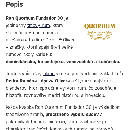
Popis
Ron Quorhum Fundador 30
je
jedinečný
tmavý rum
, ktorý
stelesňuje vrchol umenia
miešania a tradície Oliver & Oliver
– značky, ktorá spája štyri veľké
rumové školy Karibiku:
dominikánsku, kolumbijskú, venezuelskú a kubánsku.
Tento výnimočný
blend
vznikol pod vedením zakladateľa
Pedra Ramóna Lópeza Olivera
a štyroch majstrov
blenderov, ktorí spoločne vytvorili rum, čo zosobňuje
filozofiu rovnováhy medzi históriou a inováciou.
Každá kvapka Ron Quorhum Fundador 30 je výsledkom
trpezlivého zrenia,
precízneho výberu sudov
a
pokročilých techník miešania, ktoré zachovávajú
charakter tradičných karibských rumov, no zároveň