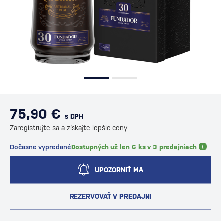
75,90 €
s DPH
Zaregistrujte sa
a získajte lepšie ceny
Dočasne vypredané
Dostupných už len 6 ks v
3 predajniach
UPOZORNIŤ MA
REZERVOVAŤ V PREDAJNI