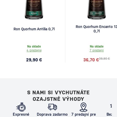
Ron Quorhum Encanto 1
Ron Quorhum Antilia 0,7l
0,7l
Na sklade
Na sklade
4 predajne
7 predajní
39,90 €
29,90 €
36,70 €
S NAMI SI VYCHUTNÁTE
OZAJSTNÉ VÝHODY
Expresné
Doprava zadarmo
7 predajní pre
Bezpe