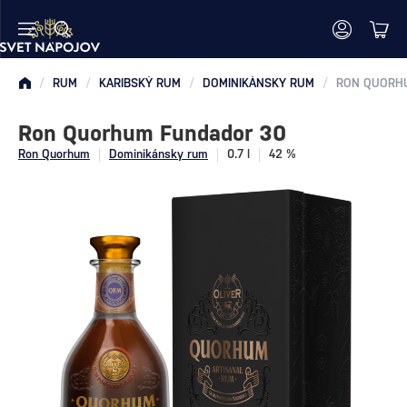
/
RUM
/
KARIBSKÝ RUM
/
DOMINIKÁNSKY RUM
/
RON QUORH
Ron Quorhum Fundador 30
Ron Quorhum
Dominikánsky rum
0.7 l
42 %