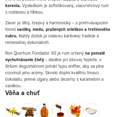
korenia.
Výsledkom je sofistikovaný, viacvrstvový rum
s noblesou a hĺbkou.
Záver je dlhý, hrejivý a harmonický – s pretrvávajúcimi
tónmi
vanilky, medu, pražených orieškov a trstinového
cukru.
Každý dúšok je oslavou karibskej tradície a
remeselnej dokonalosti.
Ron Quorhum Fundador 30 je rum určený
na pomalé
vychutnávanie čistý
– ideálne pri izbovej teplote, v
širšom degustačnom pohári typu snifter, aby sa plne
rozvinuli jeho arómy. Skvelo doplní kvalitnú tmavú
čokoládu, jemné cigary alebo dezerty s karamelom a
vanilkou.
Vôňa a chuť