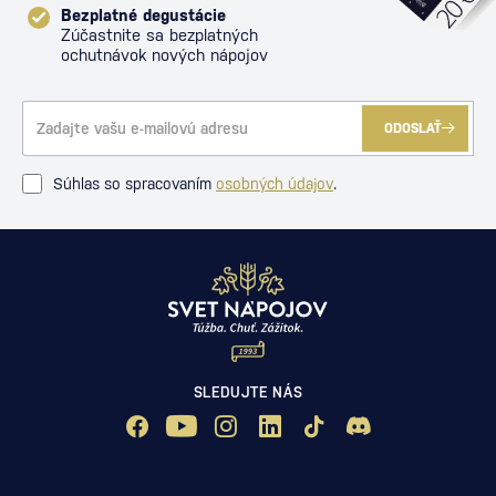
Bezplatné degustácie
Zúčastnite sa bezplatných
ochutnávok nových nápojov
ODOSLAŤ
Súhlas so spracovaním
osobných údajov
.
SLEDUJTE NÁS