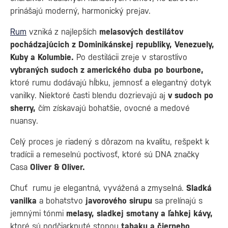
prinášajú moderný, harmonický prejav.
Rum
vzniká z najlepších
melasových destilátov
pochádzajúcich z Dominikánskej republiky, Venezuely,
Kuby a Kolumbie.
Po destilácii zreje v starostlivo
vybraných sudoch z amerického duba po bourbone,
ktoré rumu dodávajú hĺbku, jemnosť a elegantný dotyk
vanilky. Niektoré časti blendu dozrievajú aj
v sudoch po
sherry,
čím získavajú bohatšie, ovocné a medové
nuansy.
Celý proces je riadený s dôrazom na kvalitu, rešpekt k
tradícii a remeselnú poctivosť, ktoré sú DNA značky
Casa
Oliver & Oliver.
Chuť rumu je elegantná, vyvážená a zmyselná.
Sladká
vanilka
a bohatstvo
javorového sirupu
sa prelínajú s
jemnými tónmi
melasy, sladkej smotany a ľahkej kávy,
ktoré sú podčiarknuté stopou
tabaku a čierneho