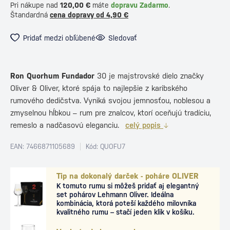
Pri nákupe nad
120,00 €
máte
dopravu Zadarmo
.
Štandardná
cena dopravy od 4,90 €
Pridať medzi obľúbené
Sledovať
Ron Quorhum Fundador
30 je majstrovské dielo značky
Oliver & Oliver, ktoré spája to najlepšie z karibského
rumového dedičstva. Vyniká svojou jemnosťou, noblesou a
zmyselnou hĺbkou – rum pre znalcov, ktorí oceňujú tradíciu,
remeslo a nadčasovú eleganciu.
celý popis
EAN: 7466871105689
Kód: QUOFU7
Tip na dokonalý darček - poháre OLIVER
K tomuto rumu si môžeš pridať aj elegantný
set pohárov Lehmann Oliver. Ideálna
kombinácia, ktorá poteší každého milovníka
kvalitného rumu – stačí jeden klik v košíku.