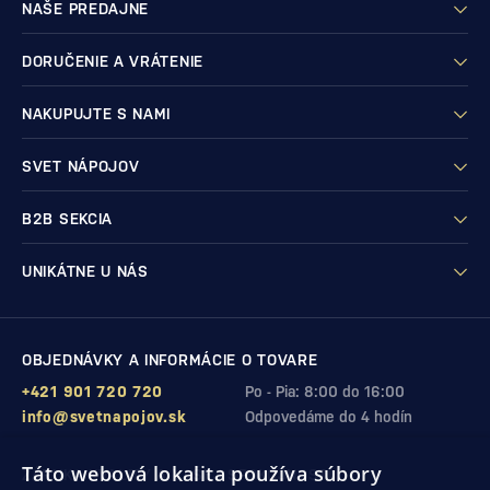
NAŠE PREDAJNE
DORUČENIE A VRÁTENIE
NAKUPUJTE S NAMI
SVET NÁPOJOV
B2B SEKCIA
UNIKÁTNE U NÁS
OBJEDNÁVKY A INFORMÁCIE O TOVARE
+421 901 720 720
Po - Pia: 8:00 do 16:00
info@svetnapojov.sk
Odpovedáme do 4 hodín
Táto webová lokalita používa súbory
ZÁRUKA KVALITY A VAŠEJ SPOKOJNOSTI