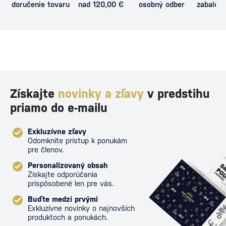
doručenie tovaru
nad 120,00 €
osobný odber
zabalený
proti poš
Získajte
novinky a zľavy
v predstihu
priamo do e-mailu
Exkluzívne zľavy
Odomknite prístup k ponukám
pre členov.
Personalizovaný obsah
Získajte odporúčania
prispôsobené len pre vás.
Buďte medzi prvými
Exkluzívne novinky o najnovších
produktoch a ponukách.