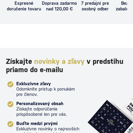
Expresné
Doprava zadarmo
7 predajní pre
Bezpe
doručenie tovaru
nad 120,00 €
osobný odber
zabalený
proti poš
Získajte
novinky a zľavy
v predstihu
priamo do e-mailu
Exkluzívne zľavy
Odomknite prístup k ponukám
pre členov.
Personalizovaný obsah
Získajte odporúčania
prispôsobené len pre vás.
Buďte medzi prvými
Exkluzívne novinky o najnovších