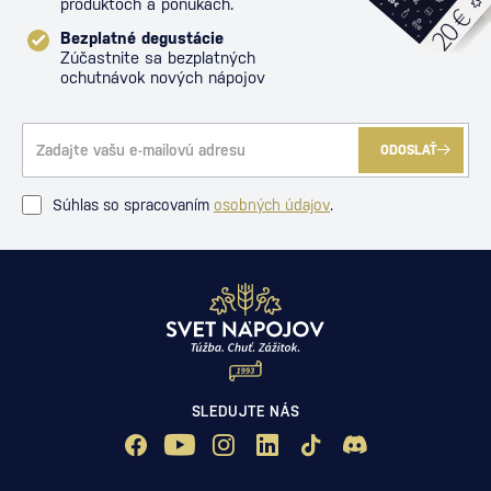
produktoch a ponukách.
Bezplatné degustácie
Zúčastnite sa bezplatných
ochutnávok nových nápojov
ODOSLAŤ
Súhlas so spracovaním
osobných údajov
.
SLEDUJTE NÁS