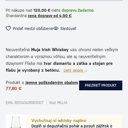
Pri nákupe nad
120,00 €
máte
dopravu Zadarmo
.
Štandardná
cena dopravy od 4,90 €
Pridať medzi obľúbené
Sledovať
Neuveriteľná
Muja Irish Whiskey
vás ohromí nielen veľkým
charakterom a výraznou vôňou, ale aj neuveriteľným
dizajnom! Fľaša má
tvar diamantu a zátka a stojan pre
fľašu je vyrobený z betónu.
celý popis
Produkt s
jemne poškodeným obalom
PREZRIEŤ PRODUKT
77,80 €
EAN: 8054040680007
Kód: MUJA
Vychutnaj si whisky naplno
Doplň si degustačný pohár a posuň zážitok o