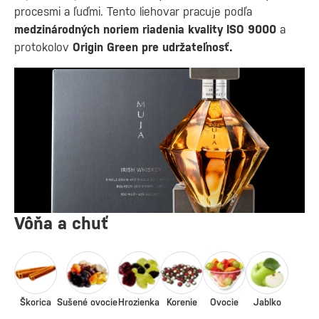
procesmi a ľuďmi. Tento liehovar pracuje podľa
medzinárodných noriem riadenia kvality ISO 9000
a
protokolov
Origin Green pre udržateľnosť.
Vôňa a chuť
Škorica
Sušené ovocie
Hrozienka
Korenie
Ovocie
Jablko