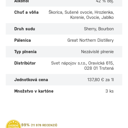
Alkohol
42 % obj.
Chuť a vôňa
Škorica, Sušené ovocie, Hrozienka,
Korenie, Ovocie, Jablko
Druh sudu
Sherry, Bourbon
Pálenica
Great Northern Distillery
Typ plnenia
Nezávislé plnenie
Distribútor
Svet nápojov s.r.o., Oravická 615,
028 01 Trstená
Jednotková cena
137,80 € za 1l
Množstvo v kartóne
3 ks
99%
(11 978 RECENZIÍ)