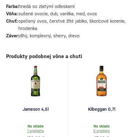
Farba:
hnedá so zlatými odleskami
Vôňa:
sušené ovocie, dub, vanilka, med, ovos
Chuť:
opečený ovos, čerstvé žlté jablko, škoricové korenie,
hrozienka
Záver:
dlhý, komplexný, sherry, drevo
Produkty podobnej vône a chuti
Jameson 4,5l
Kilbeggan 0,7l
Na sklade
Na sklade
1 predajňa
5 predajní