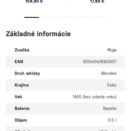
159,90 €
17,90 €
Základné informácie
Značka
Muja
EAN
8054040680007
Druh whisky
Blended
Krajina
Írsko
Vek
NAS (bez udania veku)
Balenie
Kazeta
Objem
0.5 l