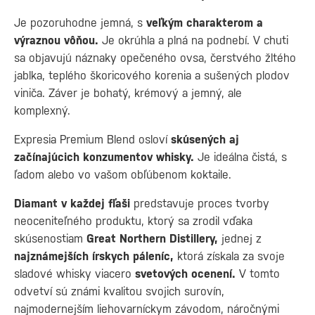
Je pozoruhodne jemná, s
veľkým charakterom a
výraznou vôňou.
Je okrúhla a plná na podnebí. V chuti
sa objavujú náznaky opečeného ovsa, čerstvého žltého
jablka, teplého škoricového korenia a sušených plodov
viniča. Záver je bohatý, krémový a jemný, ale
komplexný.
Expresia Premium Blend osloví
skúsených aj
začínajúcich konzumentov whisky.
Je ideálna čistá, s
ľadom alebo vo vašom obľúbenom koktaile.
Diamant v každej fľaši
predstavuje proces tvorby
neoceniteľného produktu, ktorý sa zrodil vďaka
skúsenostiam
Great Northern Distillery,
jednej z
najznámejších írskych páleníc,
ktorá získala za svoje
sladové whisky viacero
svetových ocenení.
V tomto
odvetví sú známi kvalitou svojich surovín,
najmodernejším liehovarníckym závodom, náročnými