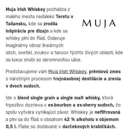
Muja Irish Whiskey
pochádza z
malého mesta neďaleko
Terstu v
Taliansku,
kde sa
zrodila
inšpirácia pre dizajn
a kde sa
whisky plní do fliaš. Oslavuje
imaginárny obraz lineárnych
sôch, svetiel, zvukov a tancov týchto živých oblastí, kde
sa luxus snúbi so skromnosťou ulice.
Predstavujeme vám
Muja Irish Whiskey
,
prémiovú zmes
s náročným procesom
trojnásobnej destilácie a zrenia
v dvoch sudoch.
Ide o
blend single grain a single malt whisky,
ktorá
trpezlivo dozrieva v
ex-bourbon a ex-sherry sudoch,
čo
spolu vytvára vynikajúci záver. Whiskey je
nefiltrovaná
a plní sa do fliaš s obsahom
42 % alkoholu s objemom
0,5 l.
Fľaše sú dodávané v
darčekových krabičkách.