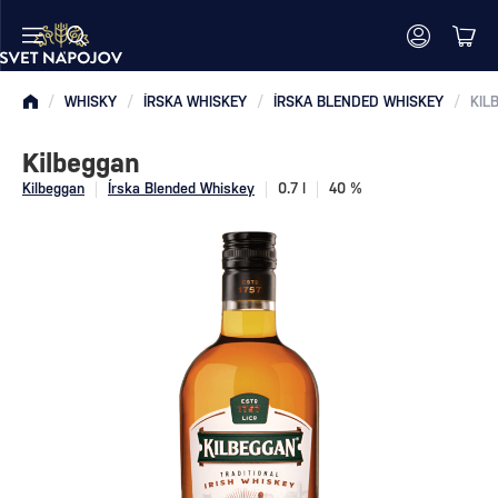
/
WHISKY
/
ÍRSKA WHISKEY
/
ÍRSKA BLENDED WHISKEY
/
KIL
Kilbeggan
Kilbeggan
Írska Blended Whiskey
0.7 l
40 %