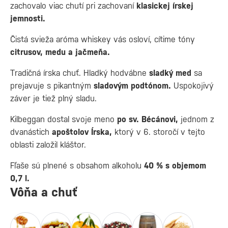
zachovalo viac chutí pri zachovaní
klasickej írskej
jemnosti.
Čistá svieža aróma whiskey vás osloví, cítime tóny
citrusov, medu a jačmeňa.
Tradičná írska chuť. Hladký hodvábne
sladký med
sa
prejavuje s pikantným
sladovým podtónom.
Uspokojivý
záver je tiež plný sladu.
Kilbeggan dostal svoje meno
po sv. Bécánovi,
jednom z
dvanástich
apoštolov Írska,
ktorý v 6. storočí v tejto
oblasti založil kláštor.
Fľaše sú plnené s obsahom alkoholu
40 % s objemom
0,7 l.
Vôňa a chuť