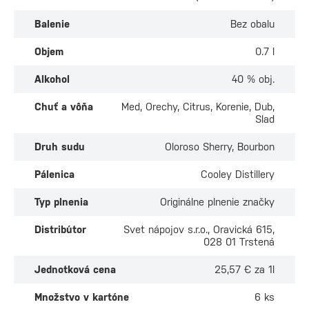
Balenie
Bez obalu
Objem
0.7 l
Alkohol
40 % obj.
Chuť a vôňa
Med, Orechy, Citrus, Korenie, Dub,
Slad
Druh sudu
Oloroso Sherry, Bourbon
Pálenica
Cooley Distillery
Typ plnenia
Originálne plnenie značky
Distribútor
Svet nápojov s.r.o., Oravická 615,
028 01 Trstená
Jednotková cena
25,57 € za 1l
Množstvo v kartóne
6 ks