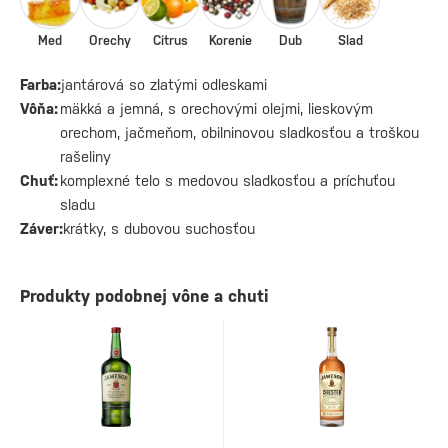
Med
Orechy
Citrus
Korenie
Dub
Slad
Farba:
jantárová so zlatými odleskami
Vôňa:
mäkká a jemná, s orechovými olejmi, lieskovým
orechom, jačmeňom, obilninovou sladkosťou a troškou
rašeliny
Chuť:
komplexné telo s medovou sladkosťou a príchuťou
sladu
Záver:
krátky, s dubovou suchosťou
Produkty podobnej vône a chuti