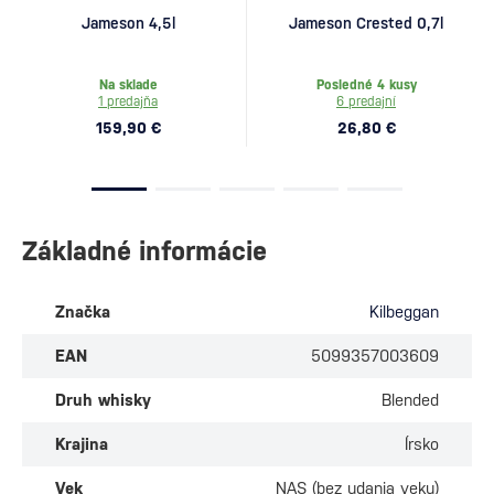
Jameson 4,5l
Jameson Crested 0,7l
Na sklade
Posledné 4 kusy
1 predajňa
6 predajní
159,90 €
26,80 €
Základné informácie
Značka
Kilbeggan
EAN
5099357003609
Druh whisky
Blended
Krajina
Írsko
Vek
NAS (bez udania veku)