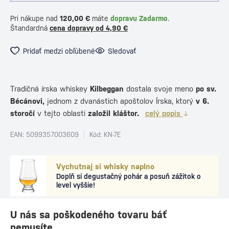
Pri nákupe nad
120,00 €
máte
dopravu Zadarmo
.
Štandardná
cena dopravy od 4,90 €
Pridať medzi obľúbené
Sledovať
Tradičná írska whiskey
Kilbeggan
dostala svoje meno
po sv.
Bécánovi,
jednom z dvanástich apoštolov Írska, ktorý
v 6.
storočí
v tejto oblasti
založil kláštor.
celý popis
EAN: 5099357003609
Kód: KN-7E
Vychutnaj si whisky naplno
Doplň si degustačný pohár a posuň zážitok o
level vyššie!
U nás sa poškodeného tovaru báť
nemusíte