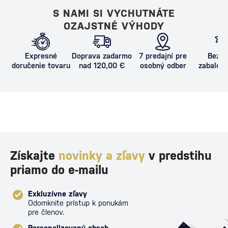
S NAMI SI VYCHUTNÁTE
OZAJSTNÉ VÝHODY
Expresné
Doprava zadarmo
7 predajní pre
Bezpe
doručenie tovaru
nad 120,00 €
osobný odber
zabalený
proti poš
Získajte
novinky a zľavy
v predstihu
priamo do e-mailu
Exkluzívne zľavy
Odomknite prístup k ponukám
pre členov.
Personalizovaný obsah