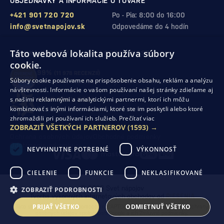
OBJEDNÁVKY A INFORMÁCIE O TOVARE
+421 901 720 720
Po - Pia: 8:00 do 16:00
info@svetnapojov.sk
Odpovedáme do 4 hodín
Táto webová lokalita používa súbory
ZÁRUKA KVALITY A VAŠEJ SPOKOJNOSTI
cookie.
99%
(11 978 RECENZIÍ)
Súbory cookie používame na prispôsobenie obsahu, reklám a analýzu
zákazníkov odporúča nákup v našom obchode
návštevnosti. Informácie o vašom používaní našej stránky zdieľame aj
s našimi reklamnými a analytickými partnermi, ktorí ich môžu
SHOP ROKU 2024
kombinovať s inými informáciami, ktoré ste im poskytli alebo ktoré
10. rok po sebe
sme získali ocenenie od Heureka
zhromaždili pri používaní ich služieb.
Prečítať viac
ZOBRAZIŤ VŠETKÝCH PARTNEROV
(1593) →
Ochrana osobných údajov
Obchodné podmienky
Odstúpenie od zmluvy
NEVYHNUTNE POTREBNÉ
VÝKONNOSŤ
CIELENIE
FUNKCIE
NEKLASIFIKOVANÉ
© 2026 Svet nápojov
ZOBRAZIŤ PODROBNOSTI
Tvorba výkonných internetových obchodov od
RIESENIA
PRIJAŤ VŠETKO
ODMIETNUŤ VŠETKO
Táto stránka je chránená pomocou reCAPTCHA a uplatňujú sa
Pravidlá ochrany
osobných údajov
spoločnosti Google a ich
Zmluvné podmienky
.