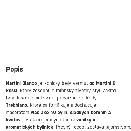
Popis
Martini Bianco
je ikonický biely vermút
od Martini &
Rossi,
ktorý zosobňuje taliansky životný štýl. Základ
tvorí kvalitné biele víno, prevažne z odrody
Trebbiano,
ktoré sa fortifikuje a dochucuje
macerátom
viac ako 40 bylín, sladkých korenín a
kvetov
– vrátane jemných tónov
vanilky a
aromatických byliniek.
Presný recept zostáva tajomstvom,