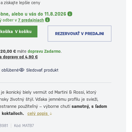
a získajte lepšie ceny
bne, alebo u vás do 11.8.2026
ý odber v
7 predajniach
 košíka
V košíku
REZERVOVAŤ V PREDAJNI
120,00 €
máte
dopravu Zadarmo
.
a dopravy od 4,90 €
i obľúbené
Sledovať produkt
je ikonický biely vermút od Martini & Rossi, ktorý
nsky životný štýl. Vďaka jemnému profilu je svieži,
estranne použiteľný – výborne chutí
samotný, s ľadom
 koktailoch.
celý popis
8981
Kód: MATB7