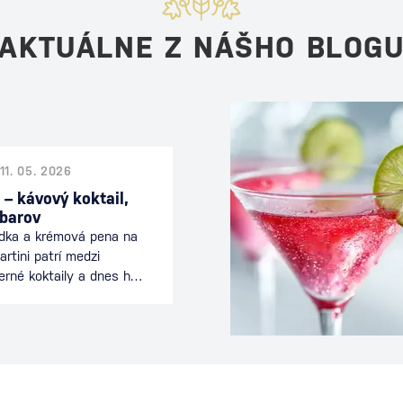
AKTUÁLNE Z NÁŠHO BLOG
11. 05. 2026
 – kávový koktail,
 barov
odka a krémová pena na
rtini patrí medzi
erné koktaily a dnes ho
 celom svete. Spája
nciou koktailu a je
ečeri alebo počas
eľmi. Tento drink je
ívne mladý koktail sa
 Ako vznikol Espresso