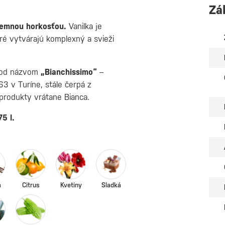
Zá
jemnou horkosťou.
Vanilka je
ré vytvárajú komplexný a svieži
od názvom
„Bianchissimo“
–
63 v Turíne, stále čerpá z
 produkty vrátane Bianca.
5 l.
a
Citrus
Kvetiny
Sladká