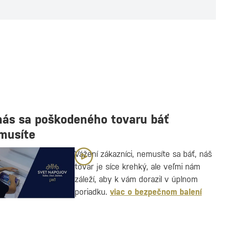
nás sa poškodeného tovaru báť
musíte
Vážení zákazníci, nemusíte sa báť, náš
tovar je síce krehký, ale veľmi nám
záleží, aby k vám dorazil v úplnom
poriadku.
viac o bezpečnom balení