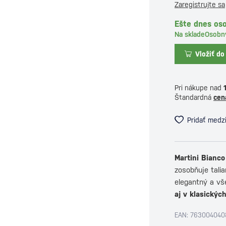
Zaregistrujte sa
Ešte dnes oso
Na sklade
Osobn
Vložiť do
Pri nákupe nad
Štandardná
cen
Pridať medz
Martini Bianco
zosobňuje talia
elegantný a vš
aj v klasických
EAN: 763004040