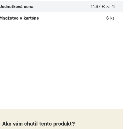
Jednotková cena
14,67 € za 1l
Množstvo v kartóne
6 ks
outh Canasta
Castel
1l
Na sklade
ade
Osobný odber v
1 predaj
 odber v
6 predajniach
4,90 €
 €
Ako vám chutil tento produkt?