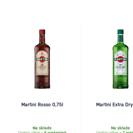
Martini Za vznikom d
Martini Rosso 0,75l
Martini Extra Dry
Na sklade
Na sklade
Osobný odber v
6 predajniach
Osobný odber v
7 pred