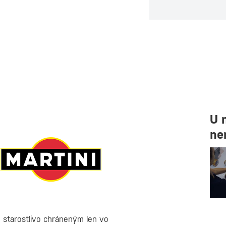
U 
ne
 starostlivo chráneným len vo