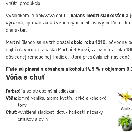
vnútri produkcie.
Výsledkom je oplývavá chuť –
balans medzi sladkosťou a 
výrazná, sprevádzaná kvetinovými a citrusovými tónmi, kto
charakter.
Martini Bianco sa na trh dostal
okolo roku 1910,
pôvodne p
najbielší vermút. Značka Martini & Rossi, založená v roku 18
dôslednej remeselnej tradície, ktorá preslávila ich následné
Fľaše sú plnené s obsahom alkoholu 14,5 % s objemom 0,7
Vôňa a chuť
Farba:
číra so striebornými odleskami
Vôňa:
jemná vanilka, aróma kvetín, ľahké alkoholové
tóny
Vanilk
Chuť:
vyvážená sladkosť, dotyk horkosti, náznaky
citrusov a bylín