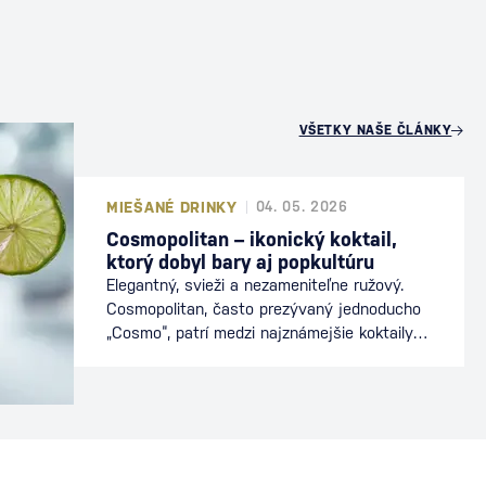
U
VŠETKY NAŠE ČLÁNKY
MIEŠANÉ DRINKY
04. 05. 2026
Cosmopolitan – ikonický koktail,
ktorý dobyl bary aj popkultúru
Elegantný, svieži a nezameniteľne ružový.
Cosmopolitan, často prezývaný jednoducho
„Cosmo“, patrí medzi najznámejšie koktaily
sveta. Preslávil sa nielen v baroch, ale aj v
popkultúre, kde sa stal symbolom
mestského štýlu a sofistikovanosti. Dnes je
stálicou koktailových lístkov a obľúbeným
drinkom milovníkov vodky a citrusových
chutí. Ako vznikol koktail Cosmopolitan