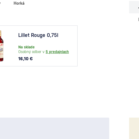
y
Horká
Verm
Lillet Rouge 0,75l
Rojo 
Na sklade
Na skl
Osobný odber v
5 predajniach
Osobný
16,10 €
12,90