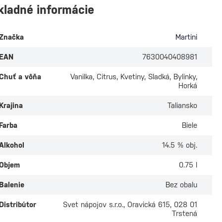
kladné informácie
Značka
Martini
EAN
7630040408981
Chuť a vôňa
Vanilka, Citrus, Kvetiny, Sladká, Bylinky,
Horká
Krajina
Taliansko
Farba
Biele
Alkohol
14.5 % obj.
Objem
0.75 l
Balenie
Bez obalu
Distribútor
Svet nápojov s.r.o., Oravická 615, 028 01
Trstená