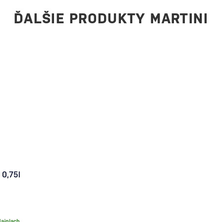
rinku stojí…
ĎALŠIE PRODUKTY MARTINI
 0,75l
ajniach