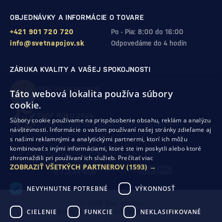
OBJEDNÁVKY A INFORMÁCIE O TOVARE
+421 901 720 720
Po - Pia: 8:00 do 16:00
info@svetnapojov.sk
Odpovedáme do 4 hodín
ZÁRUKA KVALITY A VAŠEJ SPOKOJNOSTI
99%
(11 978 RECENZIÍ)
Táto webová lokalita používa súbory
zákazníkov odporúča nákup v našom obchode
cookie.
SHOP ROKU 2024
Súbory cookie používame na prispôsobenie obsahu, reklám a analýzu
10. rok po sebe
sme získali ocenenie od Heureka
návštevnosti. Informácie o vašom používaní našej stránky zdieľame aj
s našimi reklamnými a analytickými partnermi, ktorí ich môžu
kombinovať s inými informáciami, ktoré ste im poskytli alebo ktoré
Ochrana osobných údajov
Obchodné podmienky
zhromaždili pri používaní ich služieb.
Prečítať viac
Odstúpenie od zmluvy
ZOBRAZIŤ VŠETKÝCH PARTNEROV
(1593) →
NEVYHNUTNE POTREBNÉ
VÝKONNOSŤ
© 2026 Svet nápojov
CIELENIE
FUNKCIE
NEKLASIFIKOVANÉ
Tvorba výkonných internetových obchodov od
RIESENIA
Táto stránka je chránená pomocou reCAPTCHA a uplatňujú sa
Pravidlá ochrany