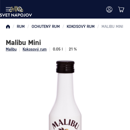
/
RUM
/
OCHUTENÝ RUM
/
KOKOSOVÝ RUM
/
MALIBU MINI
Malibu Mini
Malibu
Kokosový rum
0.05 l
21 %