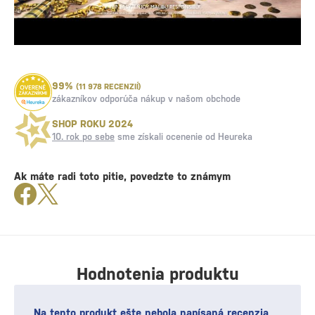
99%
(11 978 RECENZIÍ)
zákazníkov odporúča nákup v našom obchode
SHOP ROKU 2024
10. rok po sebe
sme získali ocenenie od Heureka
Ak máte radi toto pitie, povedzte to známym
Hodnotenia produktu
Na tento produkt ešte nebola napísaná recenzia