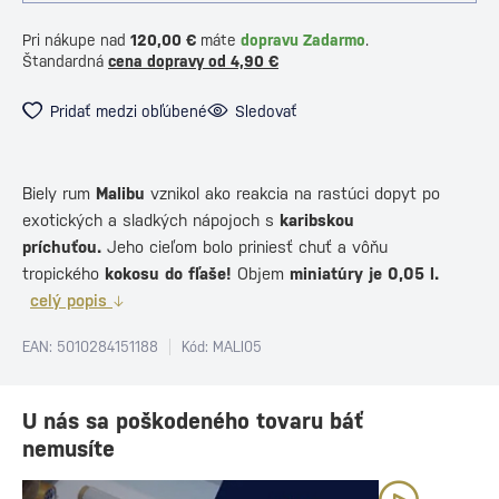
Pri nákupe nad
120,00 €
máte
dopravu Zadarmo
.
Štandardná
cena dopravy od 4,90 €
Pridať medzi obľúbené
Sledovať
Biely rum
Malibu
vznikol ako reakcia na rastúci dopyt po
exotických a sladkých nápojoch s
karibskou
príchuťou.
Jeho cieľom bolo priniesť chuť a vôňu
tropického
kokosu do fľaše!
Objem
miniatúry je 0,05 l.
celý popis
EAN: 5010284151188
Kód: MALI05
U nás sa poškodeného tovaru báť
nemusíte