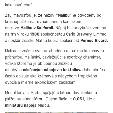
kokosovú chuť.
Zaujímavosťou je, že názov
"Malibu"
je odvodený od
krásnej pláže na rovnomennom karibskom
ostrove
Malibu v Kalifornii.
Nápoj bol prvýkrát uvedený
na trh v roku
1980
spoločnosťou Carib Brewery Limited
a neskôr značku Malibu kúpila spoločnosť
Pernod Ricard.
Malibu je známe svojou lahodnou a sladkou kokosovou
príchuťou. Má ľahký, osviežujúci a exotický charakter,
vďaka ktorému je obľúbenou zložkou
mnohých
miešaných nápojov
a
koktailov.
Jeho chuť sa
často opisuje ako krémová s nádychom tropického
ovocia a mierne alkoholickým základom.
Mnohí ľudia si Malibu spájajú s letnou dovolenkou a
plážovou atmosférou. Objem fľaše je
0,05 l,
ide o
miniatúru nápoja
Malibu.