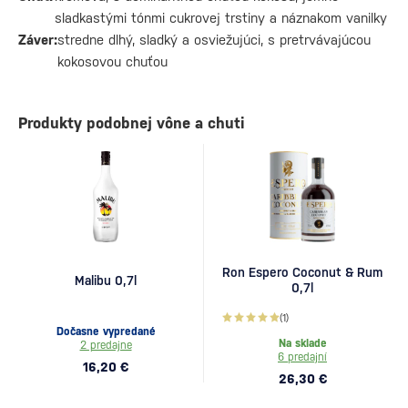
sladkastými tónmi cukrovej trstiny a náznakom vanilky
Záver:
stredne dlhý, sladký a osviežujúci, s pretrvávajúcou
kokosovou chuťou
Produkty podobnej vône a chuti
Ron Espero Coconut & Rum
Malibu 0,7l
0,7l
(1)
Dočasne vypredané
Na sklade
2 predajne
6 predajní
16,20 €
26,30 €