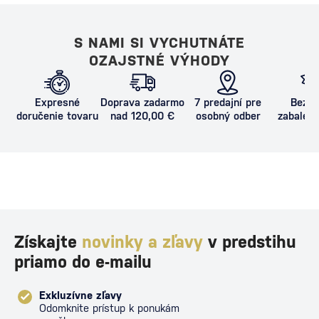
S NAMI SI VYCHUTNÁTE
OZAJSTNÉ VÝHODY
Expresné
Doprava zadarmo
7 predajní pre
Bezpe
doručenie tovaru
nad 120,00 €
osobný odber
zabalený
proti poš
Získajte
novinky a zľavy
v predstihu
priamo do e-mailu
Exkluzívne zľavy
Odomknite prístup k ponukám