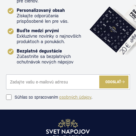
pre členov.
Personalizovaný obsah
Získajte odporúčania
prispôsobené len pre vás.
Buďte medzi prvými
Exkluzívne novinky o najnovších
produktoch a ponukách.
Bezplatné degustácie
Zúčastnite sa bezplatných
ochutnávok nových nápojov
ODOSLAŤ
Súhlas so spracovaním
osobných údajov
.