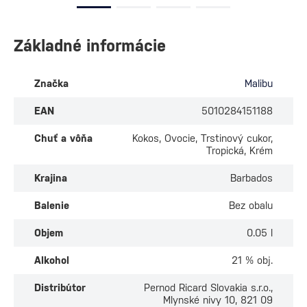
Základné informácie
Značka
Malibu
EAN
5010284151188
Chuť a vôňa
Kokos, Ovocie, Trstinový cukor,
Tropická, Krém
Krajina
Barbados
Balenie
Bez obalu
Objem
0.05 l
Alkohol
21 % obj.
Distribútor
Pernod Ricard Slovakia s.r.o.,
Mlynské nivy 10, 821 09