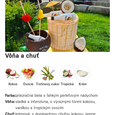
Vôňa a chuť
Kokos
Ovocie
Trstinový cukor
Tropická
Krém
Farba:
priezračná biela s ľahkým perleťovým nádychom
Vôňa:
sladká a intenzívna, s výraznými tónmi kokosu,
vanilkou a tropickým ovocím
Chuť:
krémová, s dominantnou chuťou kokosu, jemne