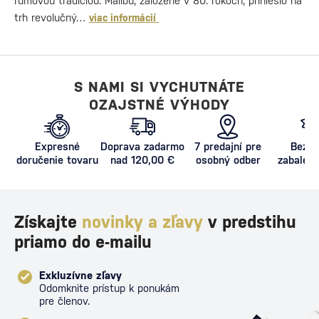
rumovou tradíciou. Malibu, založené v 80. rokoch, prinieslo na
trh revolučný…
viac informácií
S NAMI SI VYCHUTNÁTE
OZAJSTNÉ VÝHODY
Expresné
Doprava zadarmo
7 predajní pre
Bezpe
doručenie tovaru
nad 120,00 €
osobný odber
zabalený
proti poš
Získajte
novinky a zľavy
v predstihu
priamo do e-mailu
Exkluzívne zľavy
Odomknite prístup k ponukám
pre členov.