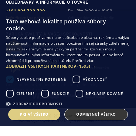
OBJEDNÁVKY A INFORMÁCIE O TOVARE
+421 901 720 720
Po - Pia: 8:00 do 16:00
info@svetnapojov.sk
Odpovedáme do 4 hodín
Táto webová lokalita používa súbory
cookie.
ZÁRUKA KVALITY A VAŠEJ SPOKOJNOSTI
Súbory cookie používame na prispôsobenie obsahu, reklám a analýzu
návštevnosti. Informácie o vašom používaní našej stránky zdieľame aj
99%
(11 978 RECENZIÍ)
s našimi reklamnými a analytickými partnermi, ktorí ich môžu
zákazníkov odporúča nákup v našom obchode
kombinovať s inými informáciami, ktoré ste im poskytli alebo ktoré
zhromaždili pri používaní ich služieb.
Prečítať viac
SHOP ROKU 2024
ZOBRAZIŤ VŠETKÝCH PARTNEROV
(1593) →
10. rok po sebe
sme získali ocenenie od Heureka
NEVYHNUTNE POTREBNÉ
VÝKONNOSŤ
Ochrana osobných údajov
Obchodné podmienky
Odstúpenie od zmluvy
CIELENIE
FUNKCIE
NEKLASIFIKOVANÉ
ZOBRAZIŤ PODROBNOSTI
PRIJAŤ VŠETKO
ODMIETNUŤ VŠETKO
© 2026 Svet nápojov
Tvorba výkonných internetových obchodov od
RIESENIA
Táto stránka je chránená pomocou reCAPTCHA a uplatňujú sa
Pravidlá ochrany
osobných údajov
spoločnosti Google a ich
Zmluvné podmienky
.