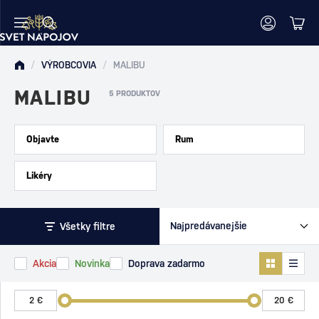
/
VÝROBCOVIA
/
MALIBU
MALIBU
5 PRODUKTOV
Objavte
Rum
Likéry
Všetky filtre
Akcia
Novinka
Doprava zadarmo