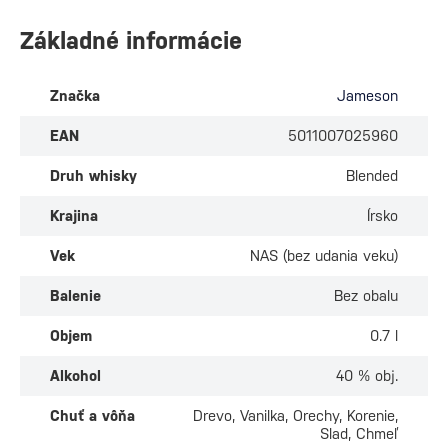
Základné informácie
Značka
Jameson
EAN
5011007025960
Druh whisky
Blended
Krajina
Írsko
Vek
NAS (bez udania veku)
Balenie
Bez obalu
Objem
0.7 l
Alkohol
40 % obj.
Chuť a vôňa
Drevo, Vanilka, Orechy, Korenie,
Slad, Chmeľ