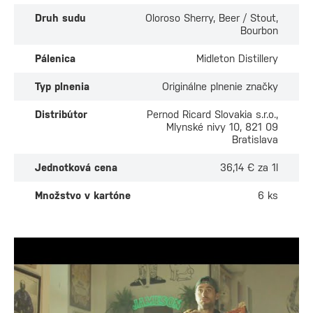
Druh sudu
Oloroso Sherry, Beer / Stout,
Bourbon
Pálenica
Midleton Distillery
Typ plnenia
Originálne plnenie značky
Distribútor
Pernod Ricard Slovakia s.r.o.,
Mlynské nivy 10, 821 09
Bratislava
Jednotková cena
36,14 € za 1l
Množstvo v kartóne
6 ks