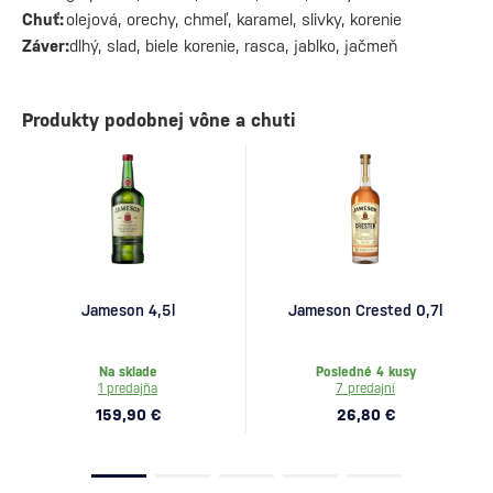
Chuť:
olejová, orechy, chmeľ, karamel, slivky, korenie
Záver:
dlhý, slad, biele korenie, rasca, jablko, jačmeň
Produkty podobnej vône a chuti
Jameson 4,5l
Jameson Crested 0,7l
Na sklade
Posledné 4 kusy
1 predajňa
7 predajní
159,90 €
26,80 €