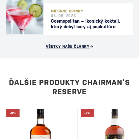
MIEŠANÉ DRINKY
04. 05. 2026
Cosmopolitan – ikonický koktail,
ktorý dobyl bary aj popkultúru
VŠETKY NAŠE ČLÁNKY
ĎALŠIE PRODUKTY CHAIRMAN’S
RESERVE
-6%
-7%