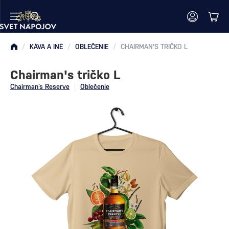
/
KÁVA A INÉ
/
OBLEČENIE
/
CHAIRMAN'S TRIČKO L
Chairman's tričko L
Chairman’s Reserve
Oblečenie