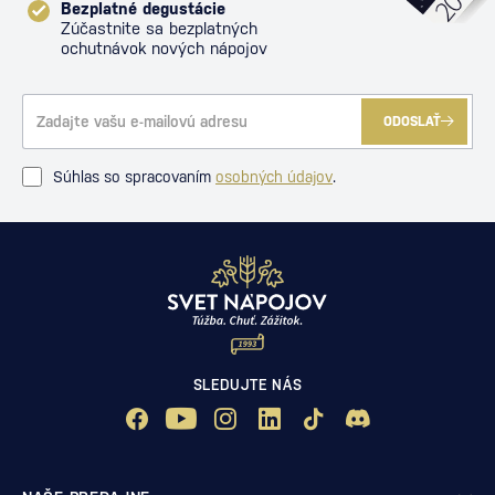
Bezplatné degustácie
Zúčastnite sa bezplatných
ochutnávok nových nápojov
ODOSLAŤ
Súhlas so spracovaním
osobných údajov
.
SLEDUJTE NÁS