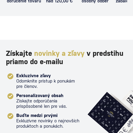
doručenie tovaru
nad 120,00 €
osobný odber
zabalený
proti poš
Získajte
novinky a zľavy
v predstihu
priamo do e-mailu
Exkluzívne zľavy
Odomknite prístup k ponukám
pre členov.
Personalizovaný obsah
Získajte odporúčania
prispôsobené len pre vás.
Buďte medzi prvými
Exkluzívne novinky o najnovších
produktoch a ponukách.