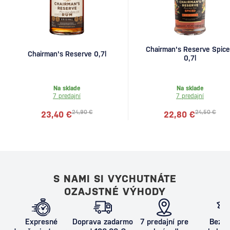
Chairman's Reserve Spic
Chairman's Reserve 0,7l
0,7l
Na sklade
Na sklade
7 predajní
7 predajní
24,90 €
24,50 €
23,40 €
22,80 €
S NAMI SI VYCHUTNÁTE
OZAJSTNÉ VÝHODY
Expresné
Doprava zadarmo
7 predajní pre
Bezpe