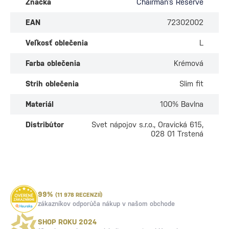
Značka
Chairman’s Reserve
EAN
72302002
Veľkosť oblečenia
L
Farba oblečenia
Krémová
Strih oblečenia
Slim fit
Materiál
100% Bavlna
Distribútor
Svet nápojov s.r.o., Oravická 615,
028 01 Trstená
99%
(11 978 RECENZIÍ)
zákazníkov odporúča nákup v našom obchode
SHOP ROKU 2024