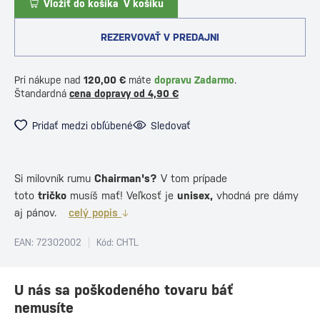
Vložiť do košíka
V košíku
REZERVOVAŤ V PREDAJNI
Pri nákupe nad
120,00 €
máte
dopravu Zadarmo
.
Štandardná
cena dopravy od 4,90 €
Pridať medzi obľúbené
Sledovať
Si milovník rumu
Chairman's?
V tom prípade
toto
tričko
musíš mať! Veľkosť je
unisex,
vhodná pre dámy
aj pánov.
celý popis
EAN: 72302002
Kód: CHTL
U nás sa poškodeného tovaru báť
nemusíte