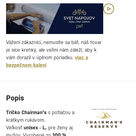
Vážení zákazníci, nemusíte sa báť, náš tovar
je síce krehký, ale veľmi nám záleží, aby k
vám dorazil v úplnom poriadku.
viac o
bezpečnom balení
Popis
Tričko Chairman's
s potlačou a
krátkym rukávom.
Veľkosť
unisex - L,
pre ženy aj
mužov. Vyrobené zo
100 %