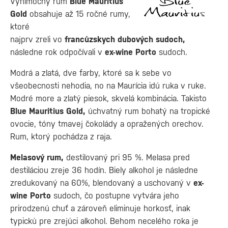
Výnimočný rum
Blue Mauritius
Gold
obsahuje až 15 ročné rumy,
ktoré
najprv zreli vo
francúzskych dubových sudoch,
následne rok odpočívali v
ex-wine Porto
sudoch.
Modrá a zlatá, dve farby, ktoré sa k sebe vo
všeobecnosti nehodia, no na Maurícia idú ruka v ruke.
Modré more a zlatý piesok, skvelá kombinácia. Takisto
Blue Mauritius Gold,
úchvatný rum bohatý na tropické
ovocie, tóny tmavej čokolády a opražených orechov.
Rum, ktorý pochádza z raja.
Melasový rum,
destilovaný pri 95 %. Melasa pred
destiláciou zreje 36 hodín. Biely alkohol je následne
zredukovaný na 60%, blendovaný a uschovaný v
ex-
wine Porto
sudoch, čo postupne vytvára jeho
prirodzenú chuť a zároveň eliminuje horkosť, inak
typickú pre zrejúci alkohol. Behom necelého roka je