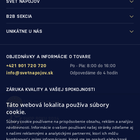
SVET NÁPOJOV
B2B SEKCIA
UNIKÁTNE U NÁS
OBJEDNÁVKY A INFORMÁCIE O TOVARE
+421 901 720 720
Po - Pia: 8:00 do 16:00
info@svetnapojov.sk
Odpovedáme do 4 hodín
ZÁRUKA KVALITY A VAŠEJ SPOKOJNOSTI
99%
(11 978 RECENZIÍ)
Táto webová lokalita používa súbory
zákazníkov odporúča nákup v našom obchode
cookie.
SHOP ROKU 2024
Súbory cookie používame na prispôsobenie obsahu, reklám a analýzu
10. rok po sebe
sme získali ocenenie od Heureka
návštevnosti. Informácie o vašom používaní našej stránky zdieľame aj
s našimi reklamnými a analytickými partnermi, ktorí ich môžu
kombinovať s inými informáciami, ktoré ste im poskytli alebo ktoré