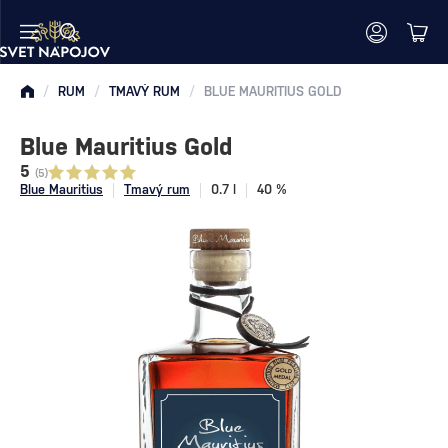
/
RUM
/
TMAVÝ RUM
/
BLUE MAURITIUS GOLD
Blue Mauritius Gold
5
(5)
Blue Mauritius
Tmavý rum
0.7 l
40 %