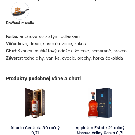
Pražené mandle
Farba:
jantárová so zlatými odleskami
Vôňa:
koža, drevo, sušené ovocie, kokos
Chuť:
škorica, muškátový oriešok, korenie, pomaranč, hrozno
Záver:
stredne dlhý, vanilka, ovocie, orechy, horká čokoláda
Produkty podobnej vône a chuti
Abuelo Centuria 30 ročný
Appleton Estate 21 ročný
0,7l
Nassua Valley Casks 0,7l