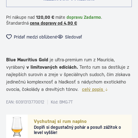
Pri nákupe nad
120,00 €
máte
dopravu Zadarmo
.
Štandardná
cena dopravy od 4,90 €
Pridať medzi obľúbené
Sledovať
Blue Mauritius Gold
je ultra-premium rum z Maurícia,
vyrábaný
v limitovaných edíciách.
Tento rum sa destiluje z
najlepších surovín a zreje v špeciálnych sudoch, čím získava
jedinečnú komplexnosť a hladkosť s nádychom exotického
ovocia, čokolády a drevitých tónov.
celý popis
EAN: 6091313770012
Kód: BMG-7T
Vychutnaj si rum naplno
Doplň si degustačný pohár a posuň zážitok o
level vyššie!