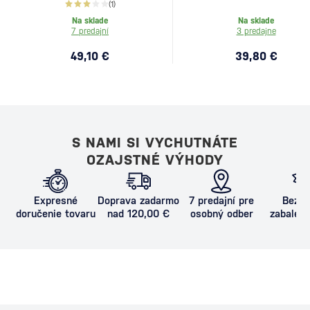
(1)
Na sklade
Na sklade
7 predajní
3 predajne
49,10 €
39,80 €
S NAMI SI VYCHUTNÁTE
OZAJSTNÉ VÝHODY
Expresné
Doprava zadarmo
7 predajní pre
Bezpe
doručenie tovaru
nad 120,00 €
osobný odber
zabalený
proti poš