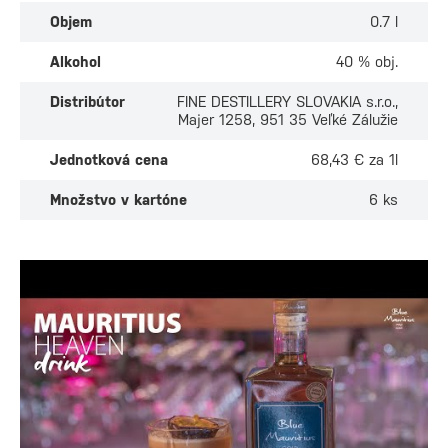
Objem
0.7 l
Alkohol
40 % obj.
Distribútor
FINE DESTILLERY SLOVAKIA s.r.o.,
Majer 1258, 951 35 Veľké Zálužie
Jednotková cena
68,43 € za 1l
Množstvo v kartóne
6 ks