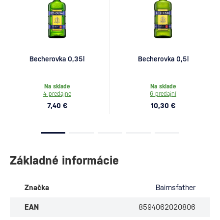
Becherovka 0,35l
Becherovka 0,5l
Na sklade
Na sklade
4 predajne
6 predajní
7,40 €
10,30 €
Základné informácie
Značka
Bairnsfather
EAN
8594062020806