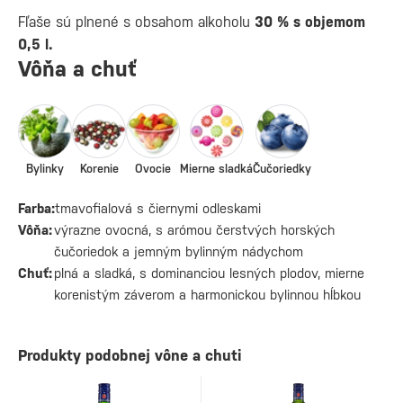
Fľaše sú plnené s obsahom alkoholu
30 % s objemom
0,5 l.
Vôňa a chuť
Bylinky
Korenie
Ovocie
Mierne sladká
Čučoriedky
Farba:
tmavofialová s čiernymi odleskami
Vôňa:
výrazne ovocná, s arómou čerstvých horských
čučoriedok a jemným bylinným nádychom
Chuť:
plná a sladká, s dominanciou lesných plodov, mierne
korenistým záverom a harmonickou bylinnou hĺbkou
Produkty podobnej vône a chuti