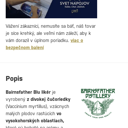
Vážení zákazníci, nemusíte sa báť, náš tovar
je síce krehký, ale veľmi nám záleží, aby k
vám dorazil v úplnom poriadku.
viac o
bezpečnom balení
Popis
Bairnsfather Blu likér
je
vyrobený
z divokej čučoriedky
(Vaccinium myrtillus), vzácnych
malých plodov rastúcich
vo
vysokohorských oblastiach,
ktoré sú bohaté na arómu a