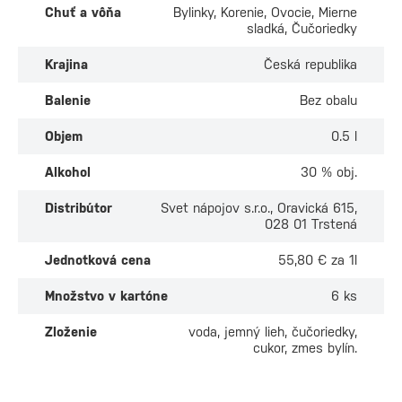
Chuť a vôňa
Bylinky, Korenie, Ovocie, Mierne
sladká, Čučoriedky
Krajina
Česká republika
Balenie
Bez obalu
Objem
0.5 l
Alkohol
30 % obj.
Distribútor
Svet nápojov s.r.o., Oravická 615,
028 01 Trstená
Jednotková cena
55,80 € za 1l
Množstvo v kartóne
6 ks
Zloženie
voda, jemný lieh, čučoriedky,
cukor, zmes bylín.