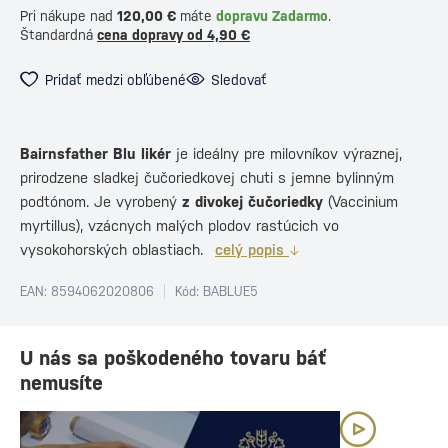
Pri nákupe nad
120,00 €
máte
dopravu Zadarmo
.
Štandardná
cena dopravy od 4,90 €
Pridať medzi obľúbené
Sledovať
Bairnsfather Blu likér
je ideálny pre milovníkov výraznej,
prirodzene sladkej čučoriedkovej chuti s jemne bylinným
podtónom. Je vyrobený
z divokej čučoriedky
(Vaccinium
myrtillus), vzácnych malých plodov rastúcich vo
vysokohorských oblastiach.
celý popis
EAN: 8594062020806
Kód: BABLUE5
U nás sa poškodeného tovaru báť
nemusíte