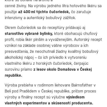
cenné živiny. Na výrobu jedného litra hotového likéru sa
použije
až 400 ml týchto čučoriedok,
čo zaručuje
intenzívny a autentický bobuľový zážitok.
Okrem čučoriedok sa do receptúry pridávajú aj
starostlivo vybrané bylinky,
ktoré obohacujú chuťový
profil, robia likér plnším a vyváženejším. Autorský recept
vznikol na základe osobnej vášne výrobcov a ich
presvedčenia, že neochutnali žiadny kvalitný bobuľový
alkoholický nápoj – čo ich priviedlo k vytvoreniu
vlastného likéru z horských čučoriedok, čerpajúc
surovinu priamo
z lesov okolo Domašova v Českej
republike.
Výroba prebieha v rodinnom liehovare Bairnsfather v
Beli pod Pradědem v Českej republike, pričom proces
výroby a finálny recept sú výlučne
výsledkom
vlastných experimentov a skúseností producenta
.