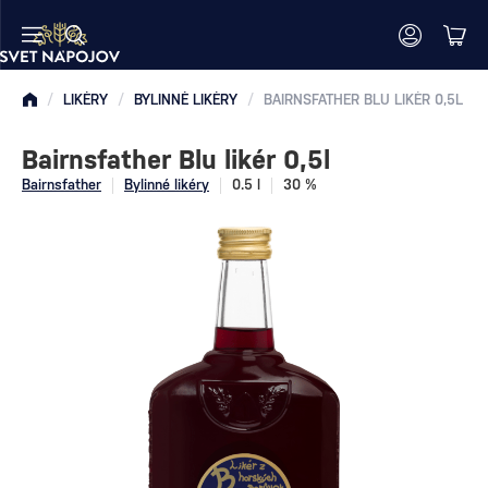
/
LIKÉRY
/
BYLINNÉ LIKÉRY
/
BAIRNSFATHER BLU LIKÉR 0,5L
Bairnsfather Blu likér 0,5l
Bairnsfather
Bylinné likéry
0.5 l
30 %