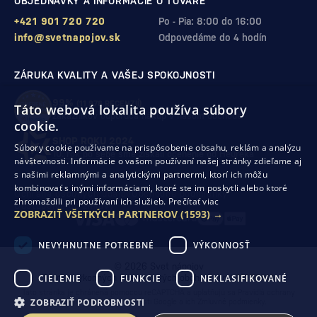
OBJEDNÁVKY A INFORMÁCIE O TOVARE
+421 901 720 720
Po - Pia: 8:00 do 16:00
info@svetnapojov.sk
Odpovedáme do 4 hodín
ZÁRUKA KVALITY A VAŠEJ SPOKOJNOSTI
99%
(11 978 RECENZIÍ)
Táto webová lokalita používa súbory
zákazníkov odporúča nákup v našom obchode
cookie.
SHOP ROKU 2024
Súbory cookie používame na prispôsobenie obsahu, reklám a analýzu
10. rok po sebe
sme získali ocenenie od Heureka
návštevnosti. Informácie o vašom používaní našej stránky zdieľame aj
s našimi reklamnými a analytickými partnermi, ktorí ich môžu
kombinovať s inými informáciami, ktoré ste im poskytli alebo ktoré
Ochrana osobných údajov
Obchodné podmienky
zhromaždili pri používaní ich služieb.
Prečítať viac
Odstúpenie od zmluvy
ZOBRAZIŤ VŠETKÝCH PARTNEROV
(1593) →
NEVYHNUTNE POTREBNÉ
VÝKONNOSŤ
© 2026 Svet nápojov
CIELENIE
FUNKCIE
NEKLASIFIKOVANÉ
Tvorba výkonných internetových obchodov od
RIESENIA
Táto stránka je chránená pomocou reCAPTCHA a uplatňujú sa
Pravidlá ochrany
ZOBRAZIŤ PODROBNOSTI
osobných údajov
spoločnosti Google a ich
Zmluvné podmienky
.