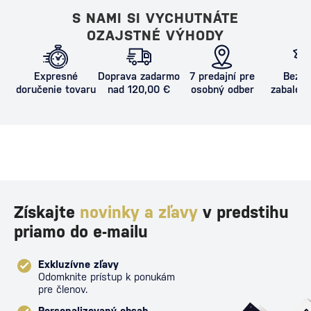
S NAMI SI VYCHUTNÁTE
OZAJSTNÉ VÝHODY
Expresné
Doprava zadarmo
7 predajní pre
Bezpe
doručenie tovaru
nad 120,00 €
osobný odber
zabalený
proti poš
Získajte
novinky a zľavy
v predstihu
priamo do e-mailu
Exkluzívne zľavy
Odomknite prístup k ponukám
pre členov.
Personalizovaný obsah