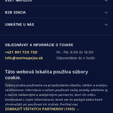
SVET NÁPOJOV
B2B SEKCIA
UNIKÁTNE U NÁS
OBJEDNÁVKY A INFORMÁCIE O TOVARE
+421 901 720 720
Po - Pia: 8:00 do 16:00
info@svetnapojov.sk
Odpovedáme do 4 hodín
Táto webová lokalita používa súbory
ZÁRUKA KVALITY A VAŠEJ SPOKOJNOSTI
cookie.
99%
(11 978 RECENZIÍ)
Súbory cookie používame na prispôsobenie obsahu, reklám a analýzu
zákazníkov odporúča nákup v našom obchode
návštevnosti. Informácie o vašom používaní našej stránky zdieľame aj
s našimi reklamnými a analytickými partnermi, ktorí ich môžu
SHOP ROKU 2024
kombinovať s inými informáciami, ktoré ste im poskytli alebo ktoré
10. rok po sebe
sme získali ocenenie od Heureka
zhromaždili pri používaní ich služieb.
Prečítať viac
ZOBRAZIŤ VŠETKÝCH PARTNEROV
(1593) →