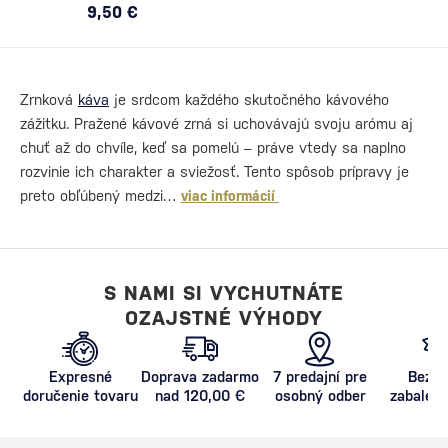
9,50 €
Zrnková
káva
je srdcom každého skutočného kávového
zážitku. Pražené kávové zrná si uchovávajú svoju arómu aj
chuť až do chvíle, keď sa pomelú – práve vtedy sa naplno
rozvinie ich charakter a sviežosť. Tento spôsob prípravy je
preto obľúbený medzi…
viac informácií
S NAMI SI VYCHUTNÁTE
OZAJSTNÉ VÝHODY
Expresné
Doprava zadarmo
7 predajní pre
Bezpe
doručenie tovaru
nad 120,00 €
osobný odber
zabalený
proti poš