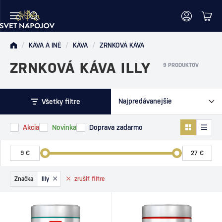
/
KÁVA A INÉ
/
KÁVA
/
ZRNKOVÁ KÁVA
ZRNKOVÁ KÁVA ILLY
9 PRODUKTOV
Všetky filtre
Akcia
Novinka
Doprava zadarmo
Značka
Illy
zrušiť
filtre