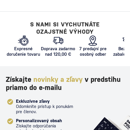
S NAMI SI VYCHUTNÁTE
OZAJSTNÉ VÝHODY
Expresné
Doprava zadarmo
7 predajní pre
Bezpe
doručenie tovaru
nad 120,00 €
osobný odber
zabalený
proti poš
Získajte
novinky a zľavy
v predstihu
priamo do e-mailu
Exkluzívne zľavy
Odomknite prístup k ponukám
pre členov.
Personalizovaný obsah
Získajte odporúčania