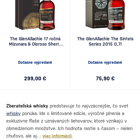
The GlenAllachie 17 ročná
The GlenAllachie The Sinteis
Mizunara & Oloroso Sherry
Series 2015 0,7l
Cask Finish 0,7l
Dočasne vypredané
Dočasne vypredané
299,00 €
75,90 €
Zberateľská whisky
predstavuje to najvzácnejšie, čo svet
whisky
ponúka. Ide o limitované edície, výročné plnenia a
exkluzívne fľaše z uznávaných liehovarov, ktoré vznikajú v
obmedzenom množstve. Ich hodnota rastie s časom – nielen
chuťovo, ale aj…
viac informácií