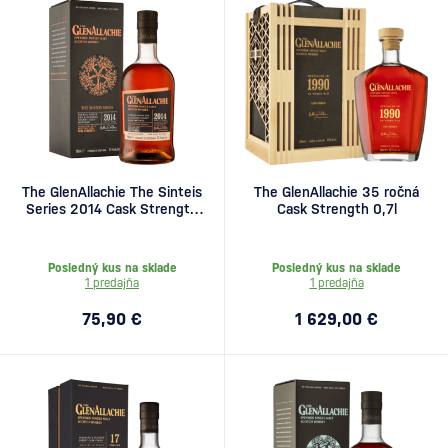
The GlenAllachie The Sinteis
The GlenAllachie 35 ročná
Series 2014 Cask Strength
Cask Strength 0,7l
0,7l
Posledný kus na sklade
Posledný kus na sklade
1 predajňa
1 predajňa
75,90 €
1 629,00 €