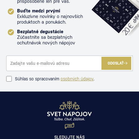
prispôsobené len pre vás.
Buďte medzi prvými
Exkluzívne novinky o najnovších
produktoch a ponukách.
Bezplatné degustácie
Zúčastnite sa bezplatných
ochutnávok nových nápojov
ODOSLAŤ
Súhlas so spracovaním
osobných údajov
.
SLEDUJTE NÁS