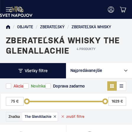
/
OBJAVTE
/
ZBERATEĽSKÝ
/
ZBERATEĽSKÁ WHISKY
ZBERATEĽSKÁ WHISKY THE
GLENALLACHIE
4 PRODUKTY
Všetky filtre
Akcia
Novinka
Doprava zadarmo
Značka
The GlenAllachie
zrušiť
filtre