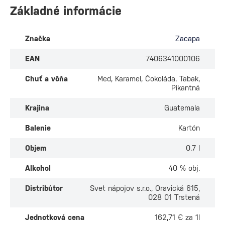
Základné informácie
Značka
Zacapa
EAN
7406341000106
Chuť a vôňa
Med, Karamel, Čokoláda, Tabak,
Pikantná
Krajina
Guatemala
Balenie
Kartón
Objem
0.7 l
Alkohol
40 % obj.
Distribútor
Svet nápojov s.r.o., Oravická 615,
028 01 Trstená
Jednotková cena
162,71 € za 1l