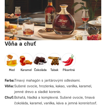
Vôňa a chuť
Med
Karamel
Čokoláda
Tabak
Pikantná
Farba:
Tmavý mahagón s jantárovými odleskami.
Vôňa:
Sušené ovocie, hrozienka, kakao, vanilka, karamel,
jemné drevo a sladké korenie.
Chuť:
Bohatá, hladká a komplexná. Sušené ovocie, tmavá
čokoláda, karamel, vanilka, káva a jemná korenistosť.