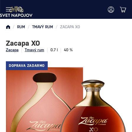
/
RUM
/
TMAVÝ RUM
/
ZACAPA XO
Zacapa XO
Zacapa
Tmavý rum
0.7 l
40 %
DOPRAVA ZADARMO