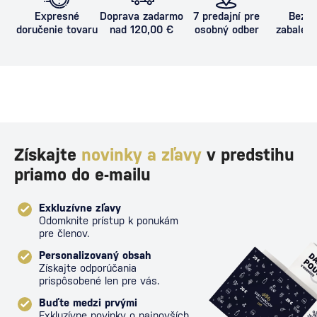
Expresné
Doprava zadarmo
7 predajní pre
Bezpe
doručenie tovaru
nad 120,00 €
osobný odber
zabalený
proti poš
Získajte
novinky a zľavy
v predstihu
priamo do e-mailu
Exkluzívne zľavy
Odomknite prístup k ponukám
pre členov.
Personalizovaný obsah
Získajte odporúčania
prispôsobené len pre vás.
Buďte medzi prvými
Exkluzívne novinky o najnovších