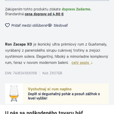
Zakúpením tohto produktu získate
dopravu Zadarmo.
Štandardná
cena dopravy od 4,90 €
Pridať medzi obľúbené
Sledovať
Ron Zacapa XO
je ikonický ultra prémiový rum z Guatemaly,
vyrábaný z panenského sirupu cukrovej trstiny a zrejúci
systémom solera. Elegantný, hlboký a mimoriadne komplexný
rum, teraz v novom modernom balení.
celý popis
EAN: 7406341000106
Kód: ZXO7GB
Vychutnaj si rum naplno
Doplň si degustačný pohár a posuň zážitok o
level vyššie!
U nás sa poškodeného tovaru báť