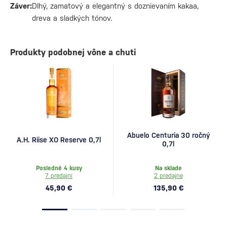
Záver:
Dlhý, zamatový a elegantný s doznievaním kakaa,
dreva a sladkých tónov.
Produkty podobnej vône a chuti
Abuelo Centuria 30 ročný
A.H. Riise XO Reserve 0,7l
0,7l
Posledné 4 kusy
Na sklade
7 predajní
2 predajne
45,90 €
135,90 €