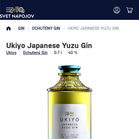
/
GIN
/
OCHUTENÝ GIN
/
UKIYO JAPANESE YUZU GIN
Ukiyo Japanese Yuzu Gin
Ukiyo
Ochutený Gin
0.7 l
40 %