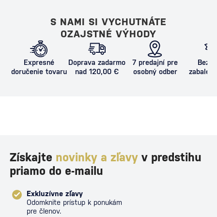
S NAMI SI VYCHUTNÁTE
OZAJSTNÉ VÝHODY
Expresné
Doprava zadarmo
7 predajní pre
Bezpe
doručenie tovaru
nad 120,00 €
osobný odber
zabalený
proti poš
Získajte
novinky a zľavy
v predstihu
priamo do e-mailu
Exkluzívne zľavy
Odomknite prístup k ponukám
pre členov.