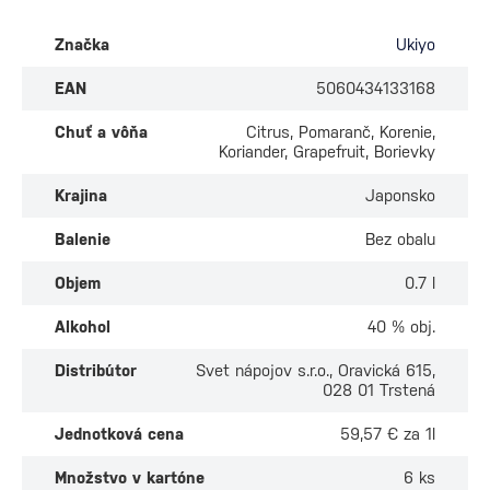
Značka
Ukiyo
EAN
5060434133168
Chuť a vôňa
Citrus, Pomaranč, Korenie,
Koriander, Grapefruit, Borievky
Krajina
Japonsko
Balenie
Bez obalu
Objem
0.7 l
Alkohol
40 % obj.
Distribútor
Svet nápojov s.r.o., Oravická 615,
028 01 Trstená
Jednotková cena
59,57 € za 1l
Množstvo v kartóne
6 ks