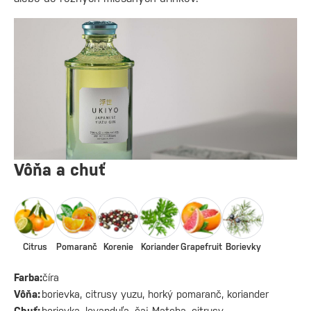
Vôňa a chuť
Citrus
Pomaranč
Korenie
Koriander
Grapefruit
Borievky
Farba:
číra
Vôňa:
borievka, citrusy yuzu, horký pomaranč, koriander
Chuť:
borievka, levanduľa, čaj Matcha, citrusy