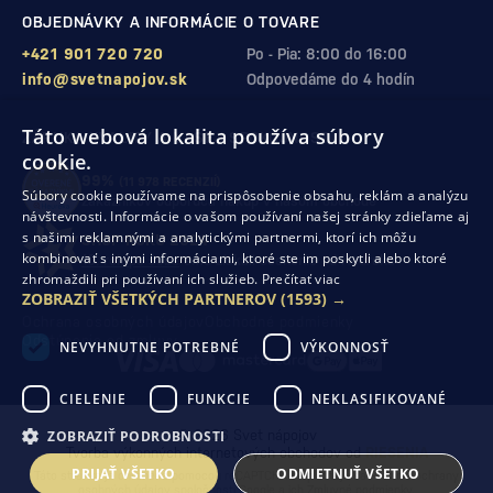
OBJEDNÁVKY A INFORMÁCIE O TOVARE
+421 901 720 720
Po - Pia: 8:00 do 16:00
info@svetnapojov.sk
Odpovedáme do 4 hodín
Táto webová lokalita používa súbory
ZÁRUKA KVALITY A VAŠEJ SPOKOJNOSTI
cookie.
99%
(11 978 RECENZIÍ)
Súbory cookie používame na prispôsobenie obsahu, reklám a analýzu
zákazníkov odporúča nákup v našom obchode
návštevnosti. Informácie o vašom používaní našej stránky zdieľame aj
s našimi reklamnými a analytickými partnermi, ktorí ich môžu
SHOP ROKU 2024
kombinovať s inými informáciami, ktoré ste im poskytli alebo ktoré
10. rok po sebe
sme získali ocenenie od Heureka
zhromaždili pri používaní ich služieb.
Prečítať viac
ZOBRAZIŤ VŠETKÝCH PARTNEROV
(1593) →
Ochrana osobných údajov
Obchodné podmienky
Odstúpenie od zmluvy
NEVYHNUTNE POTREBNÉ
VÝKONNOSŤ
CIELENIE
FUNKCIE
NEKLASIFIKOVANÉ
ZOBRAZIŤ PODROBNOSTI
© 2026 Svet nápojov
Tvorba výkonných internetových obchodov od
RIESENIA
PRIJAŤ VŠETKO
ODMIETNUŤ VŠETKO
Táto stránka je chránená pomocou reCAPTCHA a uplatňujú sa
Pravidlá ochrany
osobných údajov
spoločnosti Google a ich
Zmluvné podmienky
.