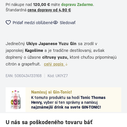
Pri nákupe nad
120,00 €
máte
dopravu Zadarmo
.
Štandardná
cena dopravy od 4,90 €
Pridať medzi obľúbené
Sledovať
Jedinečný
Ukiyo Japanese Yuzu Gin
sa zrodil v
japonskej
Kagošime
a je tradične destilovaný, avšak
doplnený o úžasne
citrusy
yuzu,
ktoré chuťou pripomínajú
citrón a grapefruit.
celý popis
EAN: 5060434133168
Kód: UKIYZ7
Namixuj si Gin-Tonic!
K tomuto produktu sa hodí
Tonic Thomas
Henry,
vyber si ten správny a namixuj
najznámejší drink na svete GIN-TONIC!
U nás sa poškodeného tovaru báť