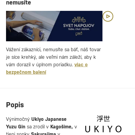
nemusíte
Vážení zákazníci, nemusíte sa báť, náš tovar
je síce krehký, ale veľmi nám záleží, aby k
vám dorazil v úplnom poriadku.
viac o
bezpečnom balení
Popis
Výnimočný
Ukiyo Japanese
Yuzu Gin
sa zrodil v
Kagošime,
v
tieni sopky
Sakurajima
v