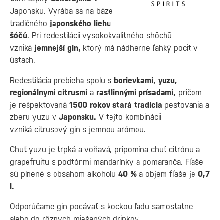
Japonsku. Vyrába sa na báze
tradičného
japonského liehu
šóčú.
Pri redestilácii vysokokvalitného shōchū
vzniká
jemnejší gin,
ktorý má nádherne ľahký pocit v
ústach.
Redestilácia prebieha spolu s
borievkami, yuzu,
regionálnymi citrusmi
a
rastlinnými prísadami,
pričom
je rešpektovaná
1500 rokov stará tradícia
pestovania a
zberu yuzu v
Japonsku.
V tejto kombinácii
vzniká citrusový gin s jemnou arómou.
Chuť yuzu je trpká a voňavá, pripomína chuť citrónu a
grapefruitu s podtónmi mandarínky a pomaranča. Fľaše
sú plnené s obsahom alkoholu
40 %
a objem fľaše je
0,7
l.
Odporúčame gin podávať s kockou ľadu samostatne
alebo do rôznych miešaných drinkov.