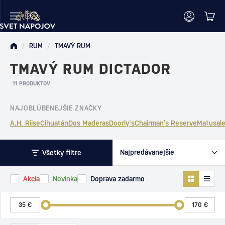
/
RUM
/
TMAVÝ RUM
TMAVÝ RUM DICTADOR
11 PRODUKTOV
NAJOBLÚBENEJŠIE ZNAČKY
A.H. Riise
Cihuatán
Dos Maderas
Doorly's
Chairman’s Reserve
Matusal
Všetky filtre
Akcia
Novinka
Doprava zadarmo