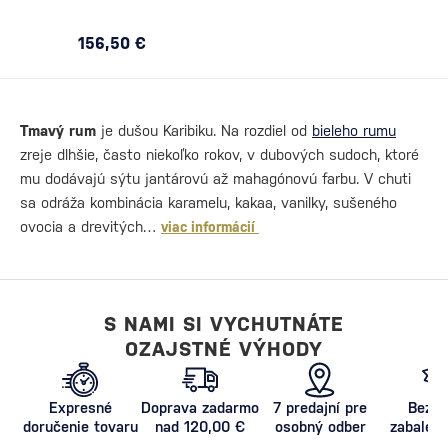
156,50 €
Tmavý rum
je dušou Karibiku. Na rozdiel od
bieleho rumu
zreje dlhšie, často niekoľko rokov, v dubových sudoch, ktoré
mu dodávajú sýtu jantárovú až mahagónovú farbu. V chuti
sa odráža kombinácia karamelu, kakaa, vanilky, sušeného
ovocia a drevitých…
viac informácií
S NAMI SI VYCHUTNÁTE
OZAJSTNÉ VÝHODY
Expresné
Doprava zadarmo
7 predajní pre
Bezpe
doručenie tovaru
nad 120,00 €
osobný odber
zabalený
proti poš