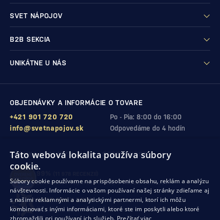
SVET NÁPOJOV
B2B SEKCIA
UNIKÁTNE U NÁS
OBJEDNÁVKY A INFORMÁCIE O TOVARE
+421 901 720 720
Po - Pia: 8:00 do 16:00
info@svetnapojov.sk
Odpovedáme do 4 hodín
Táto webová lokalita používa súbory
ZÁRUKA KVALITY A VAŠEJ SPOKOJNOSTI
cookie.
99%
(11 978 RECENZIÍ)
Súbory cookie používame na prispôsobenie obsahu, reklám a analýzu
zákazníkov odporúča nákup v našom obchode
návštevnosti. Informácie o vašom používaní našej stránky zdieľame aj
s našimi reklamnými a analytickými partnermi, ktorí ich môžu
SHOP ROKU 2024
kombinovať s inými informáciami, ktoré ste im poskytli alebo ktoré
10. rok po sebe
sme získali ocenenie od Heureka
zhromaždili pri používaní ich služieb.
Prečítať viac