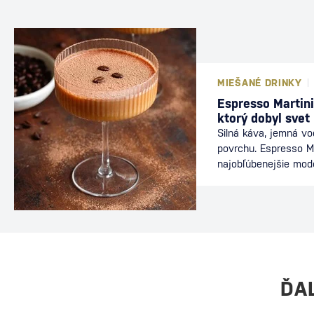
MIEŠANÉ DRINKY
Espresso Martini
ktorý dobyl svet
Silná káva, jemná v
povrchu. Espresso Ma
najobľúbenejšie mod
nájdete v baroch po
energiu kávy s elega
ideálnou voľbou po v
dlhého večera s priat
dôkazom, že aj relat
môže stať legendou.
Martini Za vznikom d
ĎA