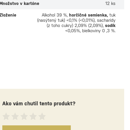
ade
Množstvo v kartóne
Na sklade
12 ks
 odber v
1 predajni
Osobný odber v
2 predaj
 €
14,20 €
Zloženie
Alkohol 39 %,
horčičné semienka,
tuk
(nasýtený tuk) <0,1% (<0,01%), sacharidy
(z toho cukry) 2,09% (2,09%),
sodík
<0,05%, bielkoviny 0 ,3 %.
Ako vám chutil tento produkt?