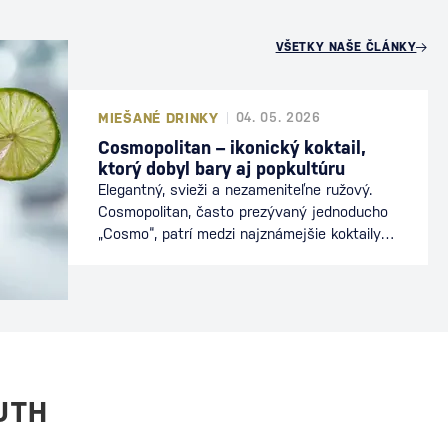
VŠETKY NAŠE ČLÁNKY
MIEŠANÉ DRINKY
04. 05. 2026
Cosmopolitan – ikonický koktail,
ktorý dobyl bary aj popkultúru
Elegantný, svieži a nezameniteľne ružový.
Cosmopolitan, často prezývaný jednoducho
„Cosmo“, patrí medzi najznámejšie koktaily
sveta. Preslávil sa nielen v baroch, ale aj v
popkultúre, kde sa stal symbolom
mestského štýlu a sofistikovanosti. Dnes je
stálicou koktailových lístkov a obľúbeným
drinkom milovníkov vodky a citrusových
chutí. Ako vznikol koktail Cosmopolitan
Presný pôvod Cosmopolitanu…
UTH