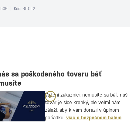
1506
Kód: BITOL2
nás sa poškodeného tovaru báť
musíte
Vážení zákazníci, nemusíte sa báť, náš
tovar je síce krehký, ale veľmi nám
záleží, aby k vám dorazil v úplnom
poriadku.
viac o bezpečnom balení