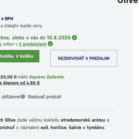
s DPH
a získajte lepšie ceny
obne, alebo u vás do 10.8.2026
ý odber v
2 predajniach
 košíka
V košíku
REZERVOVAŤ V PREDAJNI
120,00 €
máte
dopravu Zadarmo
.
a dopravy od 4,90 €
i obľúbené
Sledovať produkt
th Olive
dodá vášmu kokteilu
stredomorskú arómu
a
príchuť
s náznakmi
soli
,
horčice
,
šalvie
a
tymiánu
.