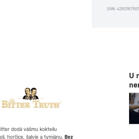
EAN: 426016766
U 
ne
Bitter dodá vášmu kokteilu
li, horčice, šalvie a tymiánu.
Bez