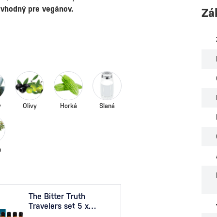
e vhodný pre vegánov.
Zá
y
Olivy
Horká
Slaná
n
The Bitter Truth
The B
Travelers set 5 x
Bogar
0,02l 0,1l