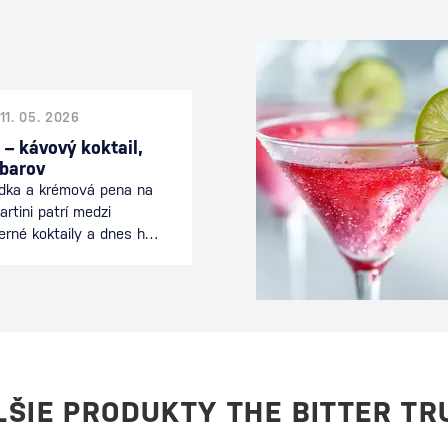
11. 05. 2026
 – kávový koktail,
 barov
odka a krémová pena na
rtini patrí medzi
erné koktaily a dnes ho
 celom svete. Spája
nciou koktailu a je
ečeri alebo počas
eľmi. Tento drink je
ívne mladý koktail sa
 Ako vznikol Espresso
rinku stojí…
LŠIE PRODUKTY THE BITTER TR