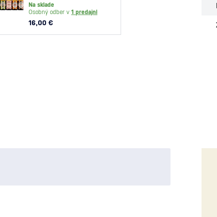
Na sklade
Na skl
Osobný odber v
1 predajni
Osobný
16,00 €
29,10