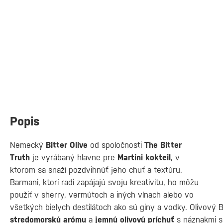
Popis
Nemecký
Bitter
Olive
od spoločnosti
The Bitter
Truth
je vyrábaný hlavne pre
Martini kokteil
, v
ktorom sa snaží pozdvihnúť jeho chuť a textúru.
Barmani, ktorí radi zapájajú svoju kreativitu, ho môžu
použiť v sherry, vermútoch a iných vínach alebo vo
všetkých bielych destilátoch ako sú giny a vodky. Olivový 
stredomorskú arómu
a
jemnú olivovú príchuť
s náznakmi so