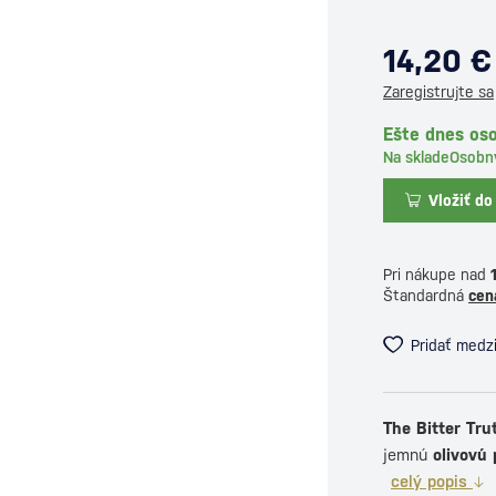
14,20 €
Zaregistrujte sa
Ešte dnes os
Na sklade
Osobn
Vložiť do
Pri nákupe nad
Štandardná
cen
Pridať medz
The Bitter Tru
jemnú
olivovú 
celý popis