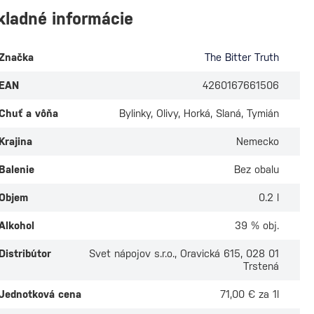
kladné informácie
Značka
The Bitter Truth
EAN
4260167661506
Chuť a vôňa
Bylinky, Olivy, Horká, Slaná, Tymián
Krajina
Nemecko
Balenie
Bez obalu
Objem
0.2 l
Alkohol
39 % obj.
Distribútor
Svet nápojov s.r.o., Oravická 615, 028 01
Trstená
itter Truth
The Bitter Truth
Jednotková cena
71,00 € za 1l
t's 0,35l
Chocolate 0,2l