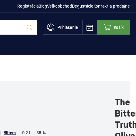
Registrácia
Blog
Veľkoobchod
Degustácie
Kontakt a predajne
Prihlásenie
Košík
The
Bitte
Trut
Bitters
0.2 l
39 %
Olive