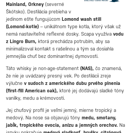
Mainland, Orkney
(severné
Škótsko). Destilácia prebieha v
jedinom ešte fungujúcom
Lomond wash still
(Lomond‑kotle)
– unikátnom type kotla, ktorý však už
nemá nastaviteľné reflexné dosky. Scapa využíva
vodu
z Lingro Burn,
ktorá prechádza potrubím, aby sa
minimalizoval kontakt s rašelinou a tým sa dosiahla
jemnejšia chuť bez dominantnej dymovosti.
Táto whisky je non-age‑statement
(NAS),
čo znamená,
že nie je uvádzaný presný vek. Po destilácii zreje
výlučne
v sudoch z amerického dubu prvého plnenia
(first-fill American oak),
ktoré jej dodávajú sladké tóny
vanilky, medu a krémovosti.
Jej chuťový profil je veľmi jemný, mierne tropický a
medový. Na nose sa objavujú tóny
medu, smotany,
jabĺk, tropického ovocia, anízu a jemných orechov.
Na
jazyku pokračuje
medová sladkosť, hrušky, citrónová