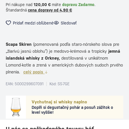
Pri nákupe nad
120,00 €
máte
dopravu Zadarmo
.
Štandardná
cena dopravy od 4,90 €
Pridať medzi obľúbené
Sledovať
Scapa Skiren
(pomenovaná podľa staro-nórskeho slova pre
„žiarivú jasnú oblohu“) je medovo‑krémová a tropicky
jemná
islandská whisky z Orkney,
destilovaná v unikátnom
Lomond-kotle a zrená v amerických dubových sudoch prvého
plnenia.
celý popis
EAN: 5000299607091
Kód: SS-7GE
Vychutnaj si whisky naplno
Doplň si degustačný pohár a posuň zážitok o
level vyššie!