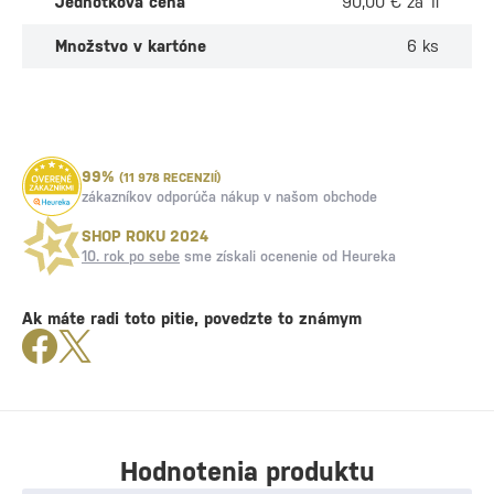
Jednotková cena
90,00 € za 1l
Množstvo v kartóne
6 ks
99%
(11 978 RECENZIÍ)
zákazníkov odporúča nákup v našom obchode
SHOP ROKU 2024
10. rok po sebe
sme získali ocenenie od Heureka
Ak máte radi toto pitie, povedzte to známym
Hodnotenia produktu