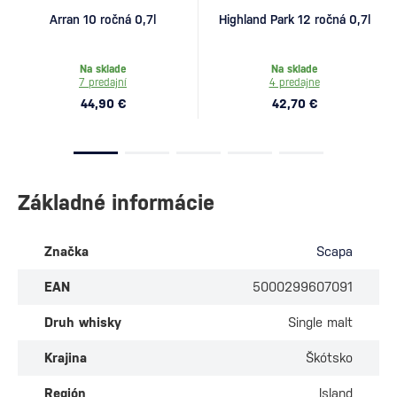
Arran 10 ročná 0,7l
Highland Park 12 ročná 0,7l
Na sklade
Na sklade
7 predajní
4 predajne
44,90 €
42,70 €
Základné informácie
Značka
Scapa
EAN
5000299607091
Druh whisky
Single malt
Krajina
Škótsko
Región
Island