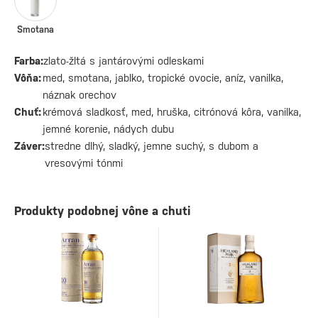
Smotana
Farba:
zlato-žltá s jantárovými odleskami
Vôňa:
med, smotana, jablko, tropické ovocie, aníz, vanilka,
náznak orechov
Chuť:
krémová sladkosť, med, hruška, citrónová kôra, vanilka,
jemné korenie, nádych dubu
Záver:
stredne dlhý, sladký, jemne suchý, s dubom a
vresovými tónmi
Produkty podobnej vône a chuti