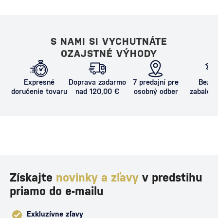
S NAMI SI VYCHUTNÁTE
OZAJSTNÉ VÝHODY
Expresné
Doprava zadarmo
7 predajní pre
Bezpe
doručenie tovaru
nad 120,00 €
osobný odber
zabalený
proti poš
Získajte
novinky a zľavy
v predstihu
priamo do e-mailu
Exkluzívne zľavy