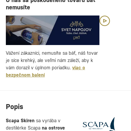
U nás sa poškodeného tovaru báť
nemusíte
Vážení zákazníci, nemusíte sa báť, náš tovar
je síce krehký, ale veľmi nám záleží, aby k
vám dorazil v úplnom poriadku.
viac o
bezpečnom balení
Popis
Scapa Skiren
sa vyrába v
destilérke Scapa
na ostrove