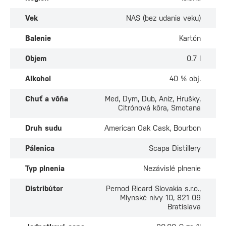
Vek
NAS (bez udania veku)
Balenie
Kartón
Objem
0.7 l
Alkohol
40 % obj.
Chuť a vôňa
Med, Dym, Dub, Aníz, Hrušky,
Citrónová kôra, Smotana
Druh sudu
American Oak Cask, Bourbon
Pálenica
Scapa Distillery
Typ plnenia
Nezávislé plnenie
Distribútor
Pernod Ricard Slovakia s.r.o.,
Mlynské nivy 10, 821 09
Bratislava