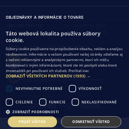
OBJEDNÁVKY A INFORMÁCIE O TOVARE
+421 901 720 720
Po - Pia: 8:00 do 16:00
info@svetnapojov.sk
Táto webová lokalita používa súbory
Odpovedáme do 4 hodín
cookie.
ZÁRUKA KVALITY A VAŠEJ SPOKOJNOSTI
Súbory cookie používame na prispôsobenie obsahu, reklám a analýzu
návštevnosti. Informácie o vašom používaní našej stránky zdieľame aj
99%
(11 978 RECENZIÍ)
s našimi reklamnými a analytickými partnermi, ktorí ich môžu
zákazníkov odporúča nákup v našom obchode
kombinovať s inými informáciami, ktoré ste im poskytli alebo ktoré
zhromaždili pri používaní ich služieb.
Prečítať viac
SHOP ROKU 2024
ZOBRAZIŤ VŠETKÝCH PARTNEROV
(1593) →
10. rok po sebe
sme získali ocenenie od Heureka
NEVYHNUTNE POTREBNÉ
VÝKONNOSŤ
Ochrana osobných údajov
Obchodné podmienky
Odstúpenie od zmluvy
CIELENIE
FUNKCIE
NEKLASIFIKOVANÉ
ZOBRAZIŤ PODROBNOSTI
PRIJAŤ VŠETKO
ODMIETNUŤ VŠETKO
© 2026 Svet nápojov