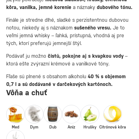
kôra, vanilka, jemné korenie
a náznaky
dubového tónu.
Finále je stredne dlhé, sladké s perzistentnou dubovou
notou, niekedy aj s náznakom
sušeného vresu.
Je to
veľmi jemná whisky – ľahká, prístupná, vhodná aj pre
tých, ktorí preferujú jemnejší štýl.
Podávať ju možno
čistú, pokojne aj s kvapkou vody
–
ktorá ešte zvýrazní krémové a vanilkové tóny.
Fľaše sú plnené s obsahom alkoholu
40 % s objemom
0,7 l a sú dodávané v darčekových kartónoch.
Vôňa a chuť
Med
Dym
Dub
Aníz
Hrušky
Citrónová kôra