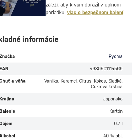
záleží, aby k vám dorazil v úplnom
poriadku.
viac o bezpečnom balení
kladné informácie
Značka
Ryoma
EAN
4989501114569
Chuť a vôňa
Vanilka, Karamel, Citrus, Kokos, Sladká,
Cukrová trstina
Krajina
Japonsko
Balenie
Kartón
Objem
0.7 l
Alkohol
40 % obj.