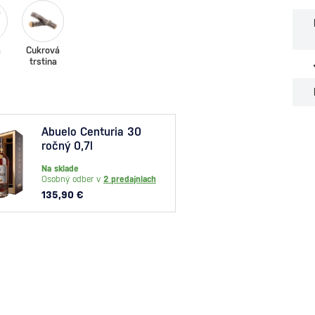
á
Cukrová
trstina
Abuelo Centuria 30
Appl
ročný 0,7l
ročn
Casks
Na sklade
Na skl
Osobný odber v
2 predajniach
Osobný
135,90 €
166,9