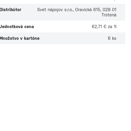
Distribútor
Svet nápojov s.r.o., Oravická 615, 028 01
Trstená
Jednotková cena
62,71 € za 1l
Množstvo v kartóne
6 ks
eton Estate 21
Barceló Añejo 0,7l
ý Nassua Valley
 0,7l
Na sklade
ade
Osobný odber v
4 predaj
 odber v
1 predajni
20,50 €
0 €