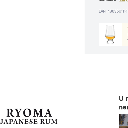
EAN: 498950111
U 
ne