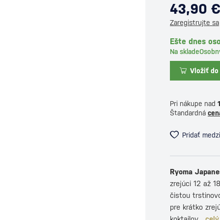
43,90 
Zaregistrujte sa
Ešte dnes oso
Na sklade
Osobn
Vložiť do
Pri nákupe nad
Štandardná
cen
Pridať medz
Ryoma Japane
zrejúci 12 až 
čistou trstino
pre krátko zrej
koktailov.
celý