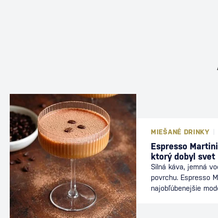
MIEŠANÉ DRINKY
Espresso Martini
ktorý dobyl svet
Silná káva, jemná v
povrchu. Espresso Ma
najobľúbenejšie mod
nájdete v baroch po
energiu kávy s elega