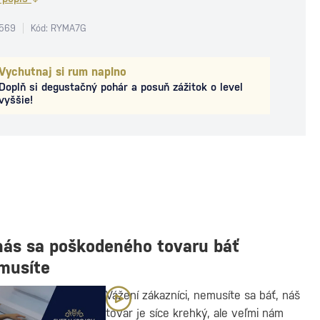
4569
Kód: RYMA7G
Vychutnaj si rum naplno
Doplň si degustačný pohár a posuň zážitok o level
vyššie!
nás sa poškodeného tovaru báť
musíte
Vážení zákazníci, nemusíte sa báť, náš
tovar je síce krehký, ale veľmi nám