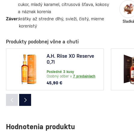
cukor, mladý karamel, citrusová šťava, kokosy
a náznak korenia
Záver:
krátky až stredne dlhý, svieži, čistý, mierne
Sladk
korenistý
Produkty podobnej vône a chuti
A.H. Riise XO Reserve
0,7l
Posledné 3 kusy
Osobný odber v
7 predajniach
45,90 €
Hodnotenia produktu