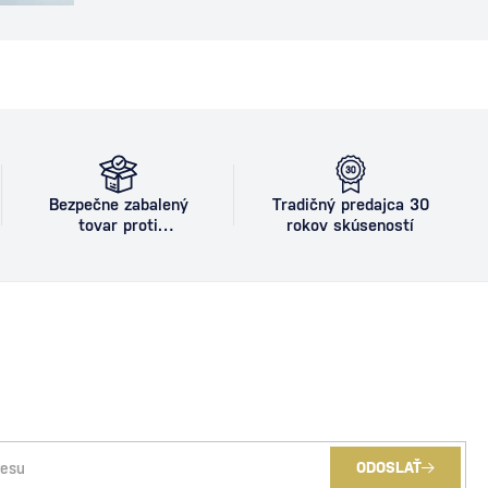
mestského štýlu a sofistikovanosti. Dnes je
stálicou koktailových lístkov a obľúbeným
drinkom milovníkov vodky a citrusových
chutí. Ako vznikol koktail Cosmopolitan
Presný pôvod Cosmopolitanu…
Bezpečne zabalený
Tradičný predajca 30
tovar proti
rokov skúseností
poškodeniu
ODOSLAŤ