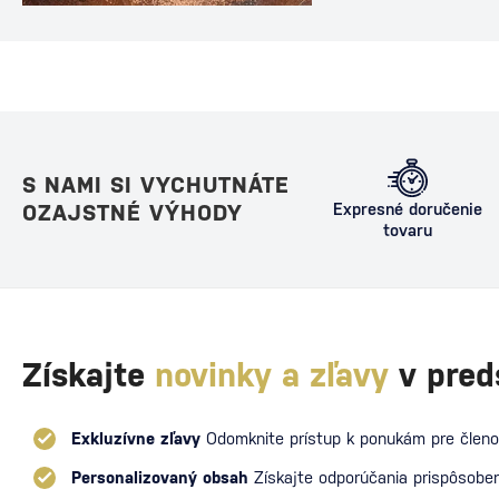
ideálnou voľbou po v
dlhého večera s priat
dôkazom, že aj relat
môže stať legendou.
Martini Za vznikom d
S NAMI SI VYCHUTNÁTE
OZAJSTNÉ VÝHODY
Expresné doručenie
tovaru
Získajte
novinky a zľavy
v pred
Exkluzívne zľavy
Odomknite prístup k ponukám pre členo
Personalizovaný obsah
Získajte odporúčania prispôsoben