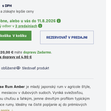
€
s DPH
a získajte lepšie ceny
bne, alebo u vás do 11.8.2026
ý odber v
3 predajniach
 košíka
V košíku
REZERVOVAŤ V PREDAJNI
120,00 €
máte
dopravu Zadarmo
.
a dopravy od 4,90 €
i obľúbené
Sledovať produkt
se Rum Amber
je mladý japonský rum v agricole štýle,
18 mesiacov v dubových sudoch. Vyniká sviežosťou,
vou chuťou a ľahkým, jemne drevitým profilom typickým
úce rumy. Ideálny na čisté popíjanie aj do prémiových
 popis