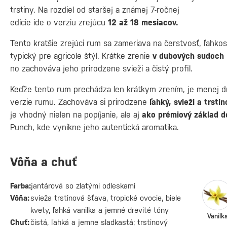
trstiny. Na rozdiel od staršej a známej 7-ročnej
edície ide o verziu zrejúcu
12 až 18 mesiacov.
Tento kratšie zrejúci rum sa zameriava na čerstvosť, ľahkos
typický pre agricole štýl. Krátke zrenie
v dubových sudoch
no zachováva jeho prirodzene svieži a čistý profil.
Keďže tento rum prechádza len krátkym zrením, je menej dr
verzie rumu. Zachováva si prirodzene
ľahký, svieži a trsti
je vhodný nielen na popíjanie, ale aj
ako prémiový základ d
Punch, kde vynikne jeho autentická aromatika.
Vôňa a chuť
Farba:
jantárová so zlatými odleskami
Vôňa:
svieža trstinová šťava, tropické ovocie, biele
kvety, ľahká vanilka a jemné drevité tóny
Vanilk
Chuť:
čistá, ľahká a jemne sladkastá; trstinový