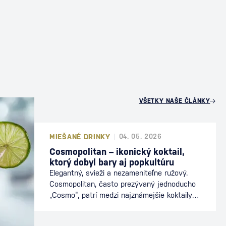
U
VŠETKY NAŠE ČLÁNKY
MIEŠANÉ DRINKY
04. 05. 2026
Cosmopolitan – ikonický koktail,
ktorý dobyl bary aj popkultúru
Elegantný, svieži a nezameniteľne ružový.
Cosmopolitan, často prezývaný jednoducho
„Cosmo“, patrí medzi najznámejšie koktaily
sveta. Preslávil sa nielen v baroch, ale aj v
popkultúre, kde sa stal symbolom