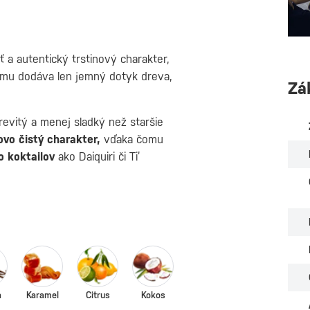
ť a autentický trstinový charakter,
mu dodáva len jemný dotyk dreva,
Zá
evitý a menej sladký než staršie
novo čistý charakter,
vďaka čomu
o koktailov
ako Daiquiri či Ti’
a
Karamel
Citrus
Kokos