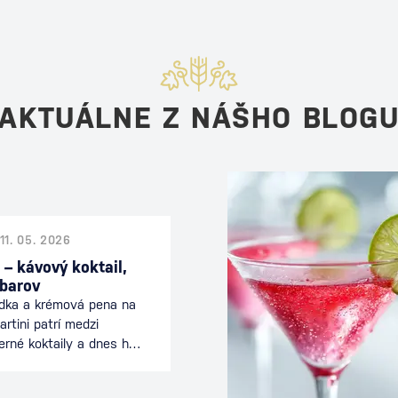
AKTUÁLNE Z NÁŠHO BLOG
11. 05. 2026
 – kávový koktail,
 barov
odka a krémová pena na
rtini patrí medzi
erné koktaily a dnes ho
 celom svete. Spája
nciou koktailu a je