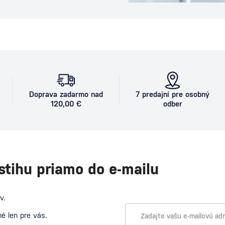
ečeri alebo počas
eľmi. Tento drink je
ívne mladý koktail sa
 Ako vznikol Espresso
rinku stojí…
Doprava zadarmo nad
7 predajní pre osobný
120,00 €
odber
stihu priamo do e-mailu
v.
é len pre vás.