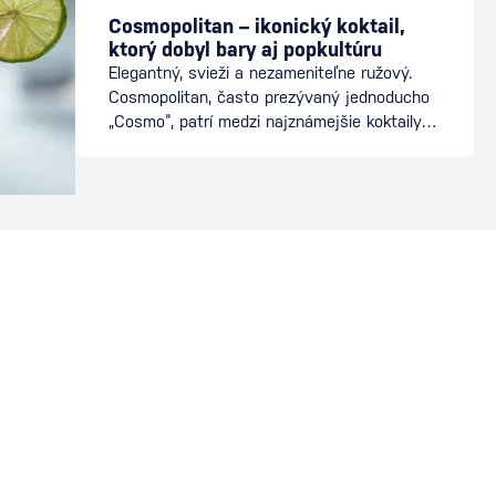
Cosmopolitan – ikonický koktail,
ktorý dobyl bary aj popkultúru
Elegantný, svieži a nezameniteľne ružový.
Cosmopolitan, často prezývaný jednoducho
„Cosmo“, patrí medzi najznámejšie koktaily
sveta. Preslávil sa nielen v baroch, ale aj v
popkultúre, kde sa stal symbolom
mestského štýlu a sofistikovanosti. Dnes je
stálicou koktailových lístkov a obľúbeným
drinkom milovníkov vodky a citrusových
chutí. Ako vznikol koktail Cosmopolitan
Presný pôvod Cosmopolitanu…