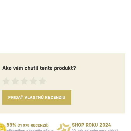
Ako vám chutil tento produkt?
PRIDAŤ VLASTNÚ RECENZIU
99%
SHOP ROKU 2024
(11 978 RECENZIÍ)
zákazníkov odporúča nákup
10. rok po sebe
sme získali