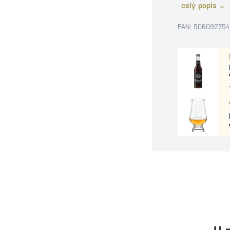
celý popis
EAN: 506092754