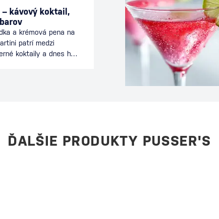
 – kávový koktail,
 barov
odka a krémová pena na
rtini patrí medzi
erné koktaily a dnes ho
 celom svete. Spája
nciou koktailu a je
ečeri alebo počas
eľmi. Tento drink je
ívne mladý koktail sa
 Ako vznikol Espresso
rinku stojí…
ĎALŠIE PRODUKTY PUSSER'S