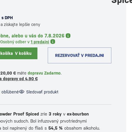
s DPH
a získajte lepšie ceny
bne, alebo u vás do 7.8.2026
y
Osobný odber v
1 predajni
 košíka
V košíku
REZERVOVAŤ V PREDAJNI
120,00 €
máte
dopravu Zadarmo
.
a dopravy od 4,90 €
i obľúbené
Sledovať produkt
owder Proof Spiced
zrie
3 roky
v
ex-bourbon
ových sudoch. Bol infuzovaný prvotriednymi
a bol naplnený do fliaš s
54,5
%
obsahom alkoholu.