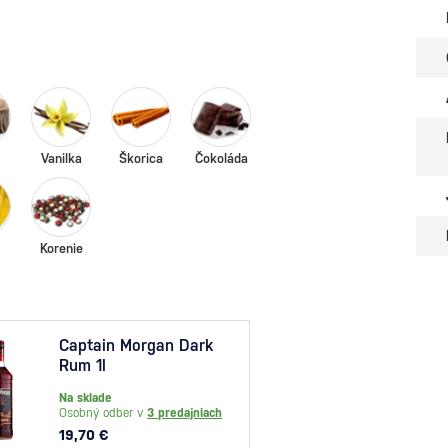
Vanilka
Škorica
Čokoláda
Korenie
Captain Morgan Dark
Capt
Rum 1l
Spice
Na sklade
Na skl
Osobný odber v
3 predajniach
Osobný
19,70 €
14,40