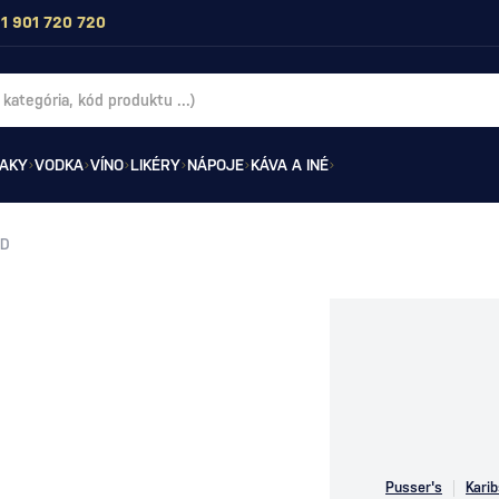
1 901 720 720
AKY
VODKA
VÍNO
LIKÉRY
NÁPOJE
KÁVA A INÉ
ED
Pusser's
Kari