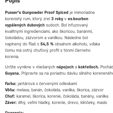
Popis
Pusser's Gunpowder Proof Spiced
je mimoriadne
korenistý rum, ktorý zrel
3 roky
v
ex-bourbon
vypálených dubových
sudoch. Bol infuzovaný
kvalitnými ingredienciami, ako škoricou, banánmi,
čokoládou, zázvorom a vanilkou. Následne bol
naplnený do fliaš s
54,5
%
obsahom alkoholu, vďaka
čomu má ostrý chuťový profil s tónmi čierneho
korenia.
Určite vynikne v miešaných
nápojoch
a
kokteiloch.
Pochád
Guyana.
Pripravte sa na poriadnu dávku silného korenenéh
Farba:
jantárová s červenými odleskami
Vôňa:
melasa, banán, čokoláda, vanilka, škorica, zázvor
Chuť:
karamel, škorica, korenie, čokoláda, banány, vanilka
Záver:
dlhý, veľmi hladký, korenie, drevo, klinčeky, maslo
Ocenenia: