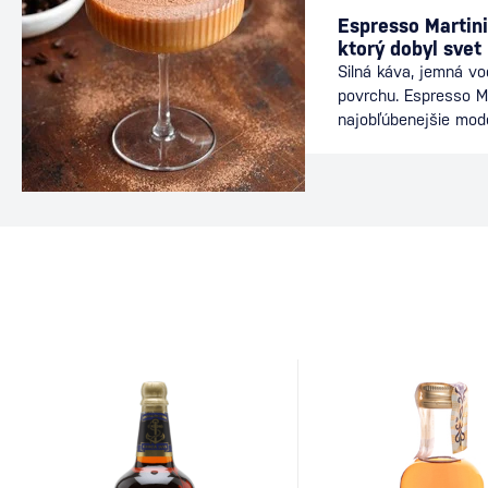
Espresso Martini
ktorý dobyl svet
Silná káva, jemná v
povrchu. Espresso Ma
najobľúbenejšie mod
nájdete v baroch po
energiu kávy s elega
ideálnou voľbou po v
dlhého večera s priat
dôkazom, že aj relat
môže stať legendou.
Martini Za vznikom d