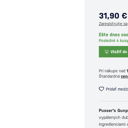
31,90 €
Zaregistrujte sa
Ešte dnes oso
Posledné 4 kus
Vložiť do
Pri nákupe nad
Štandardná
cen
Pridať medz
Pusser's Gunp
vypálených dub
ingredienciami 