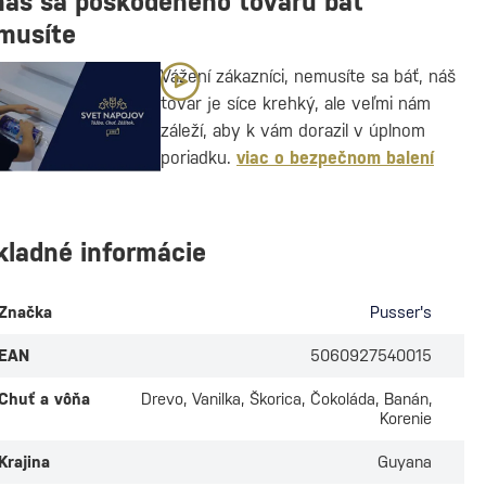
nás sa poškodeného tovaru báť
musíte
Vážení zákazníci, nemusíte sa báť, náš
tovar je síce krehký, ale veľmi nám
záleží, aby k vám dorazil v úplnom
poriadku.
viac o bezpečnom balení
kladné informácie
Značka
Pusser's
EAN
5060927540015
Chuť a vôňa
Drevo, Vanilka, Škorica, Čokoláda, Banán,
Korenie
Krajina
Guyana