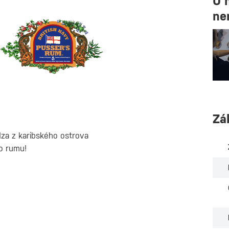
U 
ne
Zá
za z karibského ostrova
o rumu!