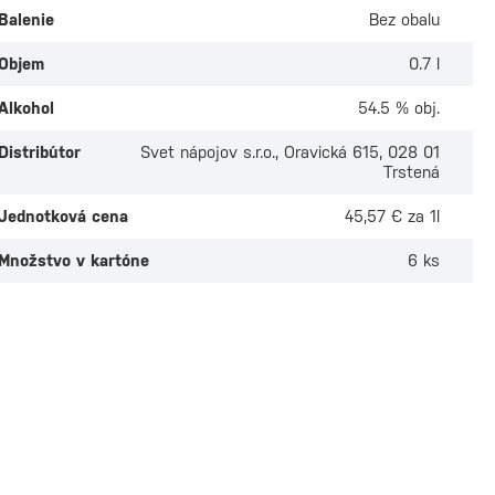
Balenie
Bez obalu
Objem
0.7 l
Alkohol
54.5 % obj.
Distribútor
Svet nápojov s.r.o., Oravická 615, 028 01
Trstená
Jednotková cena
45,57 € za 1l
Množstvo v kartóne
6 ks
ain Morgan
Captain Morgan
d Gold 0,7l
Spiced Gold Barre
Bottle 1,5l
ade
Na sklade
 odber v
6 predajniach
Osobný odber v
1 predaj
 €
34,70 €