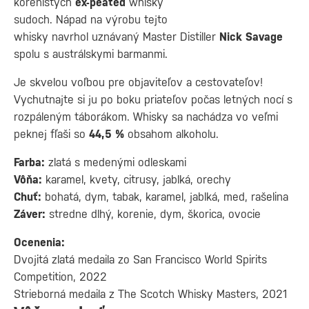
korenistých
ex-peated
whisky
sudoch. Nápad na výrobu tejto
whisky navrhol uznávaný Master Distiller
Nick Savage
spolu s austrálskymi barmanmi.
Je skvelou voľbou pre objaviteľov a cestovateľov!
Vychutnajte si ju po boku priateľov počas letných nocí s
rozpáleným táborákom. Whisky sa nachádza vo veľmi
peknej fľaši so
44,5 %
obsahom alkoholu.
Farba:
zlatá s medenými odleskami
Vôňa:
karamel, kvety, citrusy, jablká, orechy
Chuť:
bohatá, dym, tabak, karamel, jablká, med, rašelina
Záver:
stredne dlhý, korenie, dym, škorica, ovocie
Ocenenia:
Dvojitá zlatá medaila zo San Francisco World Spirits
Competition, 2022
Strieborná medaila z The Scotch Whisky Masters, 2021