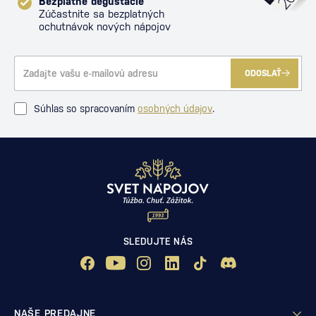
Bezplatné degustácie
Zúčastnite sa bezplatných
ochutnávok nových nápojov
ODOSLAŤ
Súhlas so spracovaním
osobných údajov
.
SLEDUJTE NÁS
NAŠE PREDAJNE