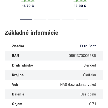
7 predajní
5 predajní
14,70 €
19,90 €
Základné informácie
Značka
Pure Scot
EAN
0851370006686
Druh whisky
Blended
Krajina
Škótsko
Vek
NAS (bez udania veku)
Balenie
Bez obalu
Objem
0.7 l