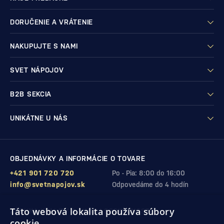
DORUČENIE A VRÁTENIE
NAKUPUJTE S NAMI
SVET NÁPOJOV
B2B SEKCIA
UNIKÁTNE U NÁS
OBJEDNÁVKY A INFORMÁCIE O TOVARE
+421 901 720 720
Po - Pia: 8:00 do 16:00
info@svetnapojov.sk
Odpovedáme do 4 hodín
Táto webová lokalita používa súbory
ZÁRUKA KVALITY A VAŠEJ SPOKOJNOSTI
cookie.