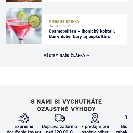
MIEŠANÉ DRINKY
04. 05. 2026
Cosmopolitan – ikonický koktail,
ktorý dobyl bary aj popkultúru
VŠETKY NAŠE ČLÁNKY
S NAMI SI VYCHUTNÁTE
OZAJSTNÉ VÝHODY
Expresné
Doprava zadarmo
7 predajní pre
Bezpe
doručenie tovaru
nad 120,00 €
osobný odber
zabalený