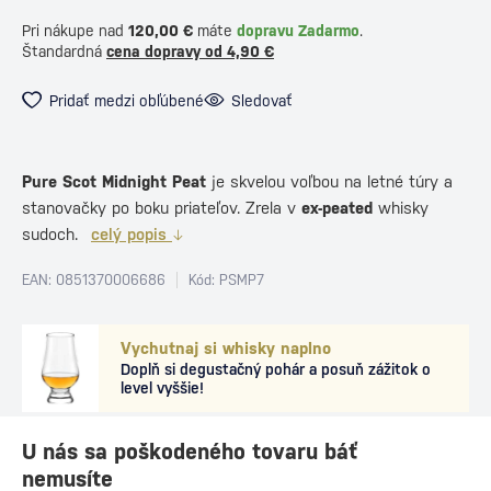
Pri nákupe nad
120,00 €
máte
dopravu Zadarmo
.
Štandardná
cena dopravy od 4,90 €
Pridať medzi obľúbené
Sledovať
Pure Scot Midnight Peat
je skvelou voľbou na letné túry a
stanovačky po boku priateľov. Zrela v
ex-peated
whisky
sudoch.
celý popis
EAN: 0851370006686
Kód: PSMP7
Vychutnaj si whisky naplno
Doplň si degustačný pohár a posuň zážitok o
level vyššie!
U nás sa poškodeného tovaru báť
nemusíte