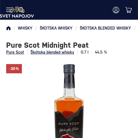
/
WHISKY
/
ŠKÓTSKA WHISKY
/
ŠKÓTSKA BLENDED WHISKY
/
Pure Scot Midnight Peat
Pure Scot
Škótska blended whisky
0.7 l
44.5 %
-20%