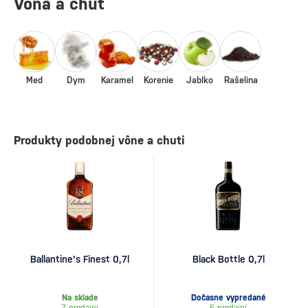
Vôňa a chuť
Med
Dym
Karamel
Korenie
Jablko
Rašelina
Produkty podobnej vône a chuti
Ballantine's Finest 0,7l
Black Bottle 0,7l
Na sklade
Dočasne vypredané