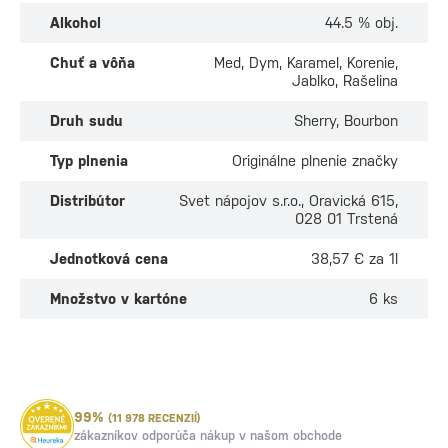
Alkohol
44.5 % obj.
Chuť a vôňa
Med, Dym, Karamel, Korenie,
Jablko, Rašelina
Druh sudu
Sherry, Bourbon
Typ plnenia
Originálne plnenie značky
Distribútor
Svet nápojov s.r.o., Oravická 615,
028 01 Trstená
Jednotková cena
38,57 € za 1l
Množstvo v kartóne
6 ks
99%
(11 978 RECENZIÍ)
zákazníkov odporúča nákup v našom obchode