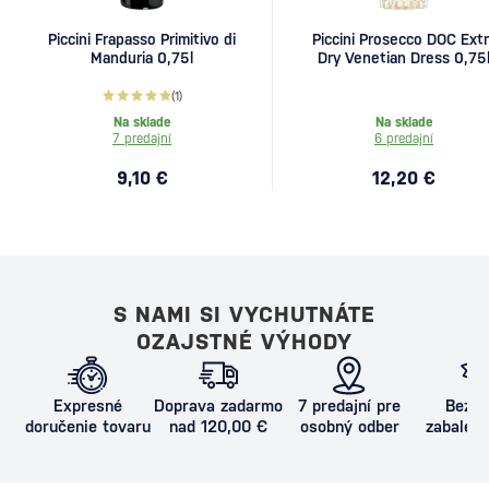
Piccini Frapasso Primitivo di
Piccini Prosecco DOC Extr
Manduria 0,75l
Dry Venetian Dress 0,75
(1)
Na sklade
Na sklade
7 predajní
6 predajní
9,10 €
12,20 €
S NAMI SI VYCHUTNÁTE
OZAJSTNÉ VÝHODY
Expresné
Doprava zadarmo
7 predajní pre
Bezpe
doručenie tovaru
nad 120,00 €
osobný odber
zabalený
proti poš