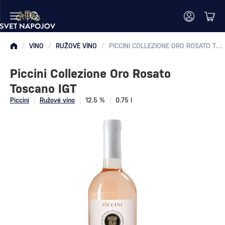
/
VÍNO
/
RUŽOVÉ VÍNO
/
PICCINI COLLEZIONE ORO ROSATO TOSCANO IGT
Piccini Collezione Oro Rosato
Toscano IGT
Piccini
Ružové víno
12.5 %
0.75 l