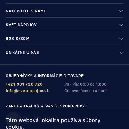
NAKUPUJTE S NAMI
SVET NÁPOJOV
B2B SEKCIA
UNIKÁTNE U NÁS
OBJEDNÁVKY A INFORMÁCIE O TOVARE
+421 901 720 720
Po - Pia: 8:00 do 16:00
info@svetnapojov.sk
Odpovedáme do 4 hodín
ZÁRUKA KVALITY A VAŠEJ SPOKOJNOSTI
99%
(11 978 RECENZIÍ)
Táto webová lokalita používa súbory
zákazníkov odporúča nákup v našom obchode
cookie.