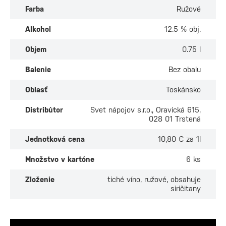
Farba
Ružové
Alkohol
12.5 % obj.
Objem
0.75 l
Balenie
Bez obalu
Oblasť
Toskánsko
Distribútor
Svet nápojov s.r.o., Oravická 615,
028 01 Trstená
Jednotková cena
10,80 € za 1l
Množstvo v kartóne
6 ks
Zloženie
tiché víno, ružové, obsahuje
siričitany