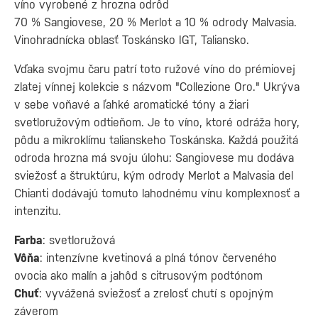
víno vyrobené z hrozna odrôd
70 % Sangiovese, 20 % Merlot a 10 % odrody Malvasia.
Vinohradnícka oblasť Toskánsko IGT, Taliansko.
Vďaka svojmu čaru patrí toto ružové víno do prémiovej
zlatej vínnej kolekcie s názvom "Collezione Oro." Ukrýva
v sebe voňavé a ľahké aromatické tóny a žiari
svetloružovým odtieňom. Je to víno, ktoré odráža hory,
pôdu a mikroklímu talianskeho Toskánska. Každá použitá
odroda hrozna má svoju úlohu: Sangiovese mu dodáva
sviežosť a štruktúru, kým odrody Merlot a Malvasia del
Chianti dodávajú tomuto lahodnému vínu komplexnosť a
intenzitu.
Farba
: svetloružová
Vôňa
: intenzívne kvetinová a plná tónov červeného
ovocia ako malín a jahôd s citrusovým podtónom
Chuť
: vyvážená sviežosť a zrelosť chutí s opojným
záverom