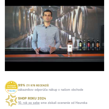
99%
(11 978 RECENZIÍ)
zákazníkov odporúča nákup v našom obchode
SHOP ROKU 2024
10. rok po sebe
sme získali ocenenie od Heureka