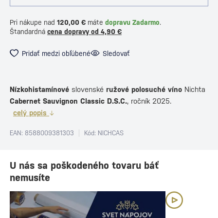
Pri nákupe nad
120,00 €
máte
dopravu Zadarmo
.
Štandardná
cena dopravy od 4,90 €
Pridať medzi obľúbené
Sledovať
Nízkohistamínové
slovenské
ružové polosuché víno
Nichta
Cabernet Sauvignon Classic D.S.C.
, ročník 2025.
celý popis
EAN: 8588009381303
Kód: NICHCAS
U nás sa poškodeného tovaru báť
nemusíte