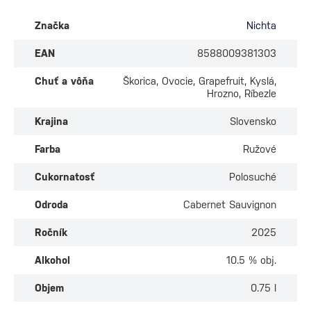
Značka
Nichta
EAN
8588009381303
Chuť a vôňa
Škorica, Ovocie, Grapefruit, Kyslá,
Hrozno, Ríbezle
Krajina
Slovensko
Farba
Ružové
Cukornatosť
Polosuché
Odroda
Cabernet Sauvignon
Ročník
2025
Alkohol
10.5 % obj.
Objem
0.75 l