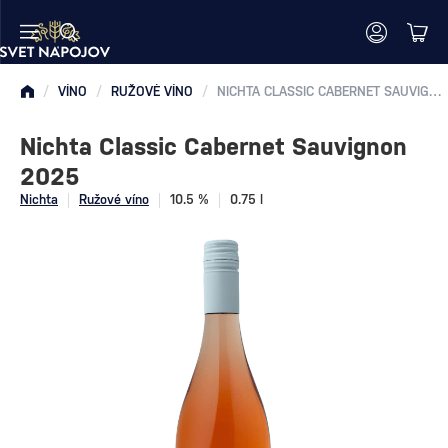
/
VÍNO
/
RUŽOVÉ VÍNO
/
NICHTA CLASSIC CABERNET SAUVIGNON 2025
Nichta Classic Cabernet Sauvignon
2025
Nichta
Ružové víno
10.5 %
0.75 l