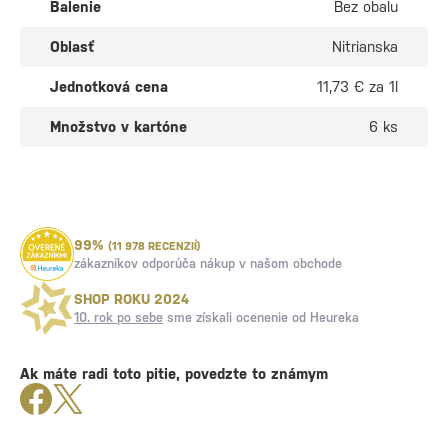
Balenie
Bez obalu
Oblasť
Nitrianska
Jednotková cena
11,73 € za 1l
Množstvo v kartóne
6 ks
99%
(11 978 RECENZIÍ)
zákazníkov odporúča nákup v našom obchode
SHOP ROKU 2024
10. rok po sebe
sme získali ocenenie od Heureka
Ak máte radi toto pitie, povedzte to známym