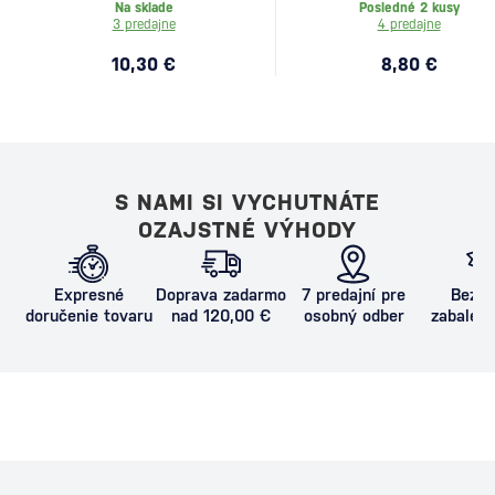
Na sklade
Posledné 2 kusy
3 predajne
4 predajne
10,30 €
8,80 €
S NAMI SI VYCHUTNÁTE
OZAJSTNÉ VÝHODY
Expresné
Doprava zadarmo
7 predajní pre
Bezpe
doručenie tovaru
nad 120,00 €
osobný odber
zabalený
proti poš