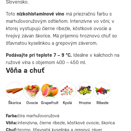
Slovensko.
Toto
nízkohistamínové víno
má priezračnú farbu s
marhuľovoružovým odtieňom. Intenzívne vo vôni, v
ktorej vystupujú čierne ríbezle, kôstkové ovocie a
hrejivý závan škorice. Má príjemnú hroznovú chuť so
šťavnatou kyselinkou a grepovým záverom.
Podávajte pri teplote 7 – 9 °C.
Ideálne v kalichoch na
ružové vína s objemom 400 – 450 ml.
Vôňa a chuť
Škorica
Ovocie
Grapefruit
Kyslá
Hrozno
Ríbezle
Farba:
číra marhuľovoružová
Vôňa:
intenzívna, čierne ríbezle, kôstkové ovocie, škorica
Chuť:
hrozno, šťavnatá kyselinka a grepový záver