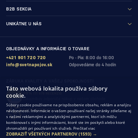
B2B SEKCIA
UNIKÁTNE U NÁS
OBJEDNÁVKY A INFORMÁCIE O TOVARE
+421 901 720 720
Po - Pia: 8:00 do 16:00
info@svetnapojov.sk
Odpovedáme do 4 hodín
ZÁRUKA KVALITY A VAŠEJ SPOKOJNOSTI
Táto webová lokalita používa súbory
99%
(11 978 RECENZIÍ)
cookie.
zákazníkov odporúča nákup v našom obchode
Súbory cookie používame na prispôsobenie obsahu, reklám a analýzu
SHOP ROKU 2024
návštevnosti. Informácie o vašom používaní našej stránky zdieľame aj
10. rok po sebe
sme získali ocenenie od Heureka
s našimi reklamnými a analytickými partnermi, ktorí ich môžu
kombinovať s inými informáciami, ktoré ste im poskytli alebo ktoré
zhromaždili pri používaní ich služieb.
Prečítať viac
Ochrana osobných údajov
Obchodné podmienky
ZOBRAZIŤ VŠETKÝCH PARTNEROV
(1593) →
Odstúpenie od zmluvy