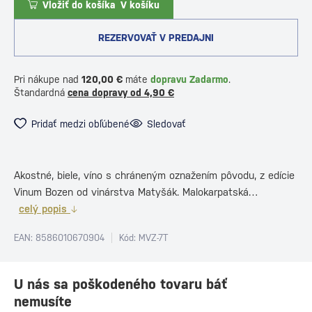
Vložiť do košíka
V košíku
REZERVOVAŤ V PREDAJNI
Pri nákupe nad
120,00 €
máte
dopravu Zadarmo
.
Štandardná
cena dopravy od 4,90 €
Pridať medzi obľúbené
Sledovať
Akostné, biele, víno s chráneným oznažením pôvodu, z edície
Vinum Bozen od vinárstva Matyšák. Malokarpatská…
celý popis
EAN: 8586010670904
Kód: MVZ-7T
U nás sa poškodeného tovaru báť
nemusíte