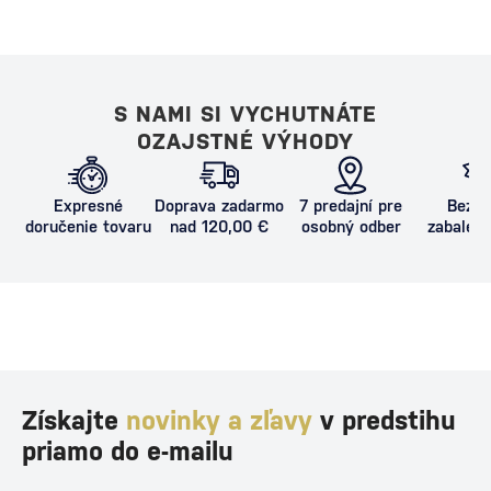
S NAMI SI VYCHUTNÁTE
OZAJSTNÉ VÝHODY
Expresné
Doprava zadarmo
7 predajní pre
Bezpe
doručenie tovaru
nad 120,00 €
osobný odber
zabalený
proti poš
Získajte
novinky a zľavy
v predstihu
priamo do e-mailu