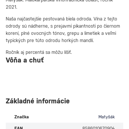
2021.
Naša najčastejšie pestovaná biela odroda. Vína z tejto
odrody sú nádherne, s prejavmi pikantnosti po čiernom
korení, plné ovocných tónov, grepu a limetiek a veľmi
typických pre túto odrodu horkých mandlí.
Ročník aj percentá sa môžu líšiť.
Vôňa a chuť
Základné informácie
Značka
Matyšák
EAN
8586010670904