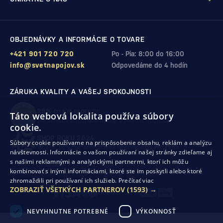
OBJEDNÁVKY A INFORMÁCIE O TOVARE
+421 901 720 720
Po - Pia: 8:00 do 16:00
info@svetnapojov.sk
Odpovedáme do 4 hodín
ZÁRUKA KVALITY A VAŠEJ SPOKOJNOSTI
99%
(11 978 RECENZIÍ)
Táto webová lokalita používa súbory
zákazníkov odporúča nákup v našom obchode
cookie.
SHOP ROKU 2024
Súbory cookie používame na prispôsobenie obsahu, reklám a analýzu
10. rok po sebe
sme získali ocenenie od Heureka
návštevnosti. Informácie o vašom používaní našej stránky zdieľame aj
s našimi reklamnými a analytickými partnermi, ktorí ich môžu
kombinovať s inými informáciami, ktoré ste im poskytli alebo ktoré
Ochrana osobných údajov
Obchodné podmienky
zhromaždili pri používaní ich služieb.
Prečítať viac
Odstúpenie od zmluvy
ZOBRAZIŤ VŠETKÝCH PARTNEROV
(1593) →
NEVYHNUTNE POTREBNÉ
VÝKONNOSŤ