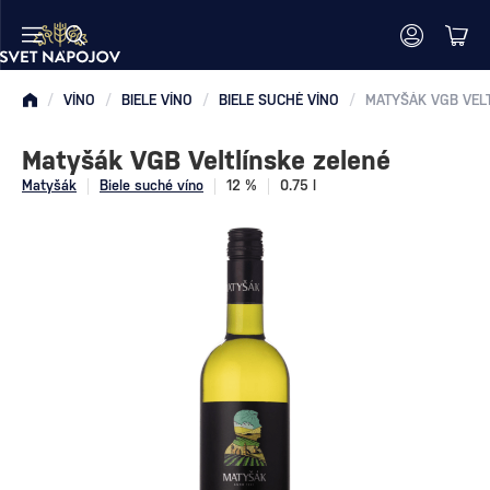
/
VÍNO
/
BIELE VÍNO
/
BIELE SUCHÉ VÍNO
/
MATYŠÁK VGB VEL
Matyšák VGB Veltlínske zelené
Matyšák
Biele suché víno
12 %
0.75 l