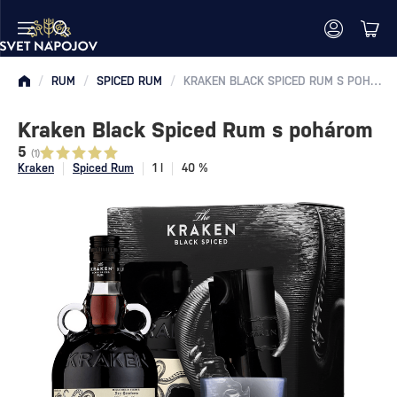
/
RUM
/
SPICED RUM
/
KRAKEN BLACK SPICED RUM S POHÁROM
Kraken Black Spiced Rum s pohárom
5
(1)
Kraken
Spiced Rum
1 l
40 %