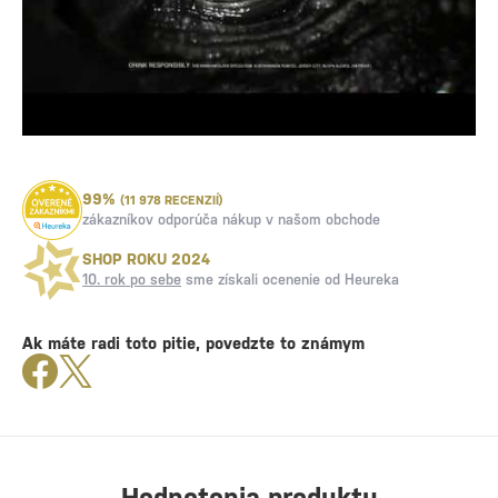
99%
(11 978 RECENZIÍ)
zákazníkov odporúča nákup v našom obchode
SHOP ROKU 2024
10. rok po sebe
sme získali ocenenie od Heureka
Ak máte radi toto pitie, povedzte to známym
Hodnotenia produktu