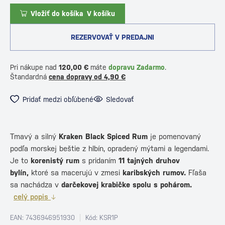
Vložiť do košíka
V košíku
REZERVOVAŤ V PREDAJNI
Pri nákupe nad
120,00 €
máte
dopravu Zadarmo
.
Štandardná
cena dopravy od 4,90 €
Pridať medzi obľúbené
Sledovať
Tmavý a silný
Kraken Black Spiced Rum
je pomenovaný
podľa morskej beštie z hlbín, opradený mýtami a legendami.
Je to
korenistý rum
s pridaním
11 tajných druhov
bylín,
ktoré sa macerujú v zmesi
karibských rumov.
Fľaša
sa nachádza v
darčekovej krabičke spolu s pohárom.
celý popis
EAN: 7436946951930
Kód: KSR1P