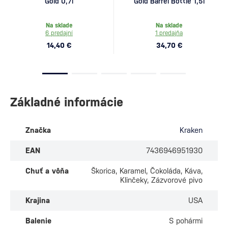
Gold 0,7l
Gold Barrel Bottle 1,5l
Na sklade
Na sklade
6 predajní
1 predajňa
14,40 €
34,70 €
Základné informácie
Značka
Kraken
EAN
7436946951930
Chuť a vôňa
Škorica, Karamel, Čokoláda, Káva,
Klinčeky, Zázvorové pivo
Krajina
USA
Balenie
S pohármi