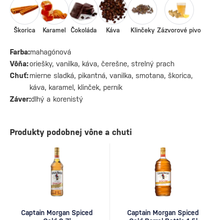
Škorica
Karamel
Čokoláda
Káva
Klinčeky
Zázvorové pivo
Farba:
mahagónová
Vôňa:
oriešky, vanilka, káva, čerešne, strelný prach
Chuť:
mierne sladká, pikantná, vanilka, smotana, škorica,
káva, karamel, klinček, perník
Záver:
dlhý a korenistý
Produkty podobnej vône a chuti
Captain Morgan Spiced
Captain Morgan Spiced