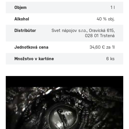
Objem
1 l
Alkohol
40 % obj.
Distribútor
Svet nápojov s.r.o., Oravická 615,
028 01 Trstená
Jednotková cena
34,60 € za 1l
Množstvo v kartóne
6 ks