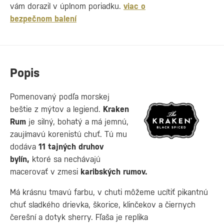
vám dorazil v úplnom poriadku.
viac o
bezpečnom balení
Popis
Pomenovaný podľa morskej
beštie z mýtov a legiend.
Kraken
Rum
je silný, bohatý a má jemnú,
zaujímavú korenistú chuť. Tú mu
dodáva
11 tajných druhov
bylín,
ktoré sa nechávajú
macerovať v zmesi
karibských rumov.
Má krásnu tmavú farbu, v chuti môžeme ucítiť pikantnú
chuť sladkého drievka, škorice, klinčekov a čiernych
čerešní a dotyk sherry. Fľaša je replika