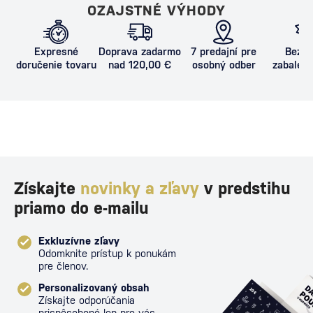
OZAJSTNÉ VÝHODY
Expresné
Doprava zadarmo
7 predajní pre
Bezpe
doručenie tovaru
nad 120,00 €
osobný odber
zabalený
proti poš
Získajte
novinky a zľavy
v predstihu
priamo do e-mailu
Exkluzívne zľavy
Odomknite prístup k ponukám
pre členov.
Personalizovaný obsah
Získajte odporúčania
prispôsobené len pre vás.