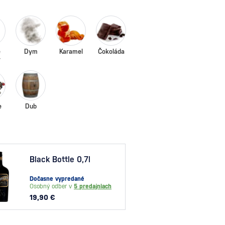
é
Dym
Karamel
Čokoláda
y
e
Dub
Chiv
Black Bottle 0,7l
Mini 
Dočasne vypredané
Na skl
Osobný odber v
5 predajniach
Osobný
19,90 €
3,90 