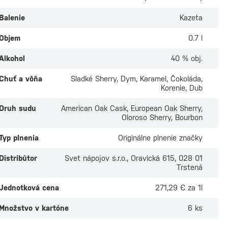
Balenie
Kazeta
Objem
0.7 l
Alkohol
40 % obj.
Chuť a vôňa
Sladké Sherry, Dym, Karamel, Čokoláda,
Korenie, Dub
Druh sudu
American Oak Cask, European Oak Sherry,
Oloroso Sherry, Bourbon
Typ plnenia
Originálne plnenie značky
Distribútor
Svet nápojov s.r.o., Oravická 615, 028 01
Trstená
Jednotková cena
271,29 € za 1l
Množstvo v kartóne
6 ks