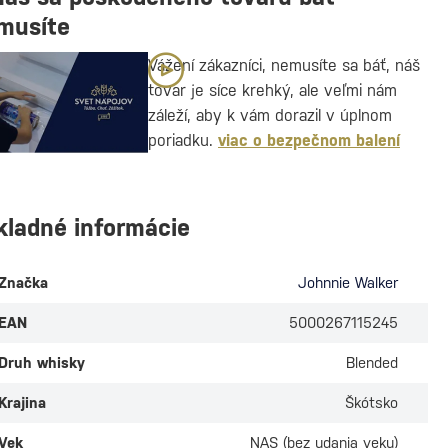
musíte
Vážení zákazníci, nemusíte sa báť, náš
tovar je síce krehký, ale veľmi nám
záleží, aby k vám dorazil v úplnom
poriadku.
viac o bezpečnom balení
kladné informácie
Značka
Johnnie Walker
EAN
5000267115245
Druh whisky
Blended
Krajina
Škótsko
Vek
NAS (bez udania veku)