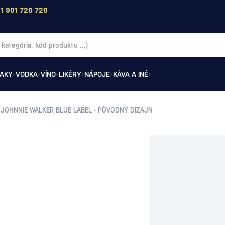
1 901 720 720
AKY
VODKA
VÍNO
LIKÉRY
NÁPOJE
KÁVA A INÉ
JOHNNIE WALKER BLUE LABEL - PÔVODNÝ DIZAJN