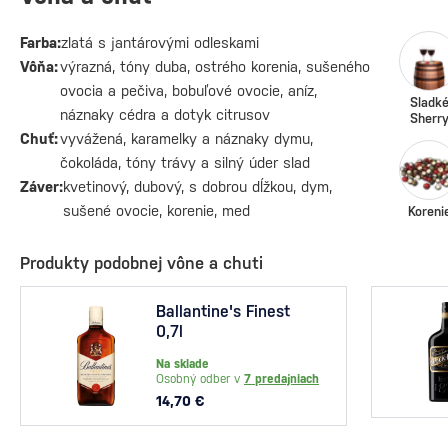
Farba:
zlatá s jantárovými odleskami
Vôňa:
výrazná, tóny duba, ostrého korenia, sušeného
ovocia a pečiva, bobuľové ovocie, aníz,
Sladk
náznaky cédra a dotyk citrusov
Sherr
Chuť:
vyvážená, karamelky a náznaky dymu,
čokoláda, tóny trávy a silný úder slad
Záver:
kvetinový, dubový, s dobrou dĺžkou, dym,
sušené ovocie, korenie, med
Koreni
Produkty podobnej vône a chuti
Ballantine's Finest
0,7l
Na sklade
Osobný odber v
7 predajniach
14,70 €