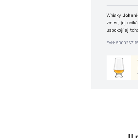
Whisky
Johnni
zmesí, jej unik
uspokojí aj toh
EAN: 500026711
U 