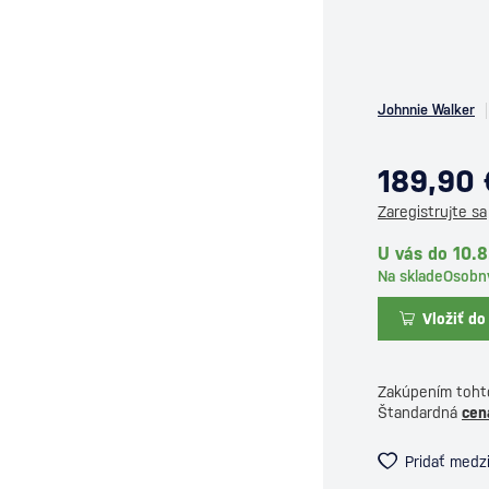
Johnnie Walker
189,90 
Zaregistrujte sa
U vás do 10.
Na sklade
Osobn
Vložiť do
Zakúpením toht
Štandardná
cen
Pridať medz