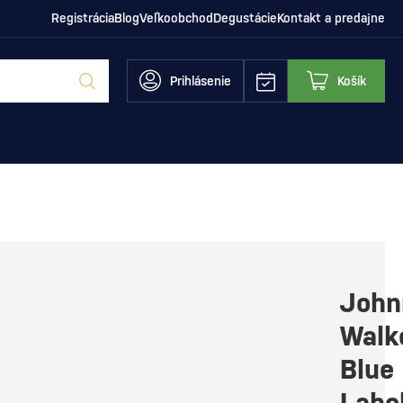
Registrácia
Blog
Veľkoobchod
Degustácie
Kontakt a predajne
Prihlásenie
Košík
John
Walk
Blue
Labe