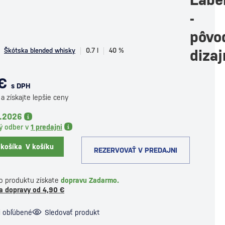
-
pôvo
Škótska blended whisky
0.7 l
40 %
dizaj
€
s DPH
a získajte lepšie ceny
8.2026
ý odber v
1 predajni
 košíka
V košíku
REZERVOVAŤ V PREDAJNI
o produktu získate
dopravu Zadarmo.
a dopravy od 4,90 €
i obľúbené
Sledovať produkt