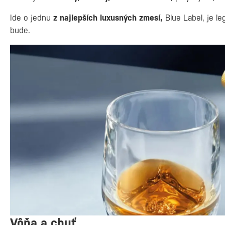
Ide o jednu
z najlepších luxusných zmesí,
Blue Label, je l
bude.
Vôňa a chuť