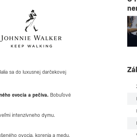
ne
Zá
Balia sa do luxusnej darčekovej
ného ovocia a pečiva.
Bobuľové
veľmi intenzívneho dymu.
ušeného ovocia, korenia a medu.