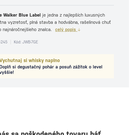
e Walker Blue Label
je jedna z najlepších luxusných
átna vyzretosť, plná stavba a hodvábna, rašelinová chuť
o najnáročnejšieho znalca.
celý popis
5245
Kód: JWB-7GE
Vychutnaj si whisky naplno
Doplň si degustačný pohár a posuň zážitok o level
vyššie!
nás sa poškodeného tovaru báť