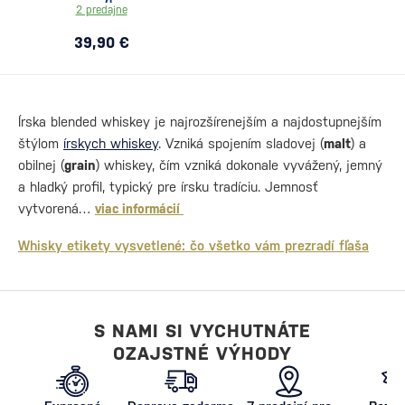
2 predajne
39,90 €
Írska blended whiskey je najrozšírenejším a najdostupnejším
štýlom
írskych whiskey
. Vzniká spojením sladovej (
malt
) a
obilnej (
grain
) whiskey, čím vzniká dokonale vyvážený, jemný
a hladký profil, typický pre írsku tradíciu. Jemnosť
vytvorená…
viac informácií
Whisky etikety vysvetlené: čo všetko vám prezradí fľaša
S NAMI SI VYCHUTNÁTE
OZAJSTNÉ VÝHODY