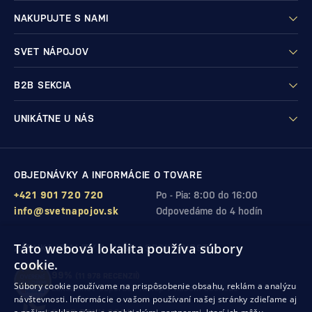
NAKUPUJTE S NAMI
SVET NÁPOJOV
B2B SEKCIA
UNIKÁTNE U NÁS
OBJEDNÁVKY A INFORMÁCIE O TOVARE
+421 901 720 720
Po - Pia: 8:00 do 16:00
info@svetnapojov.sk
Odpovedáme do 4 hodín
Táto webová lokalita používa súbory
ZÁRUKA KVALITY A VAŠEJ SPOKOJNOSTI
cookie.
99%
(11 978 RECENZIÍ)
Súbory cookie používame na prispôsobenie obsahu, reklám a analýzu
zákazníkov odporúča nákup v našom obchode
návštevnosti. Informácie o vašom používaní našej stránky zdieľame aj