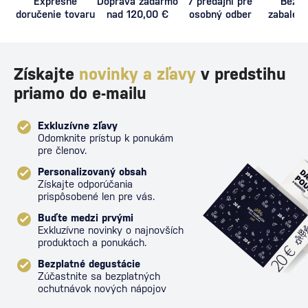
Expresné
Doprava zadarmo
7 predajní pre
Bezpe
doručenie tovaru
nad 120,00 €
osobný odber
zabalený
proti poš
Získajte
novinky a zľavy
v predstihu
priamo do e-mailu
Exkluzívne zľavy
Odomknite prístup k ponukám
pre členov.
Personalizovaný obsah
Získajte odporúčania
prispôsobené len pre vás.
Buďte medzi prvými
Exkluzívne novinky o najnovších
produktoch a ponukách.
Bezplatné degustácie
Zúčastnite sa bezplatných
ochutnávok nových nápojov