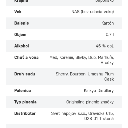
Krajina
Japonsko
Vek
NAS (bez udania veku)
Balenie
Kartón
Objem
0.7 l
Alkohol
46 % obj.
Chuť a vôňa
Med, Korenie, Slivky, Dub, Marhuľa,
Hrušky
Druh sudu
Sherry, Bourbon, Umeshu Plum
Cask
Pálenica
Kaikyo Distillery
Typ plnenia
Originálne plnenie značky
Distribútor
Svet nápojov s.r.o., Oravická 615,
028 01 Trstená