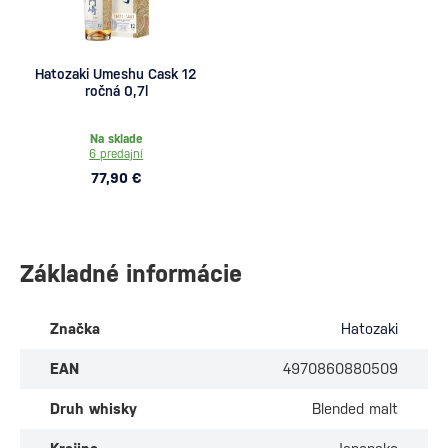
Hatozaki Umeshu Cask 12
ročná 0,7l
Na sklade
6 predajní
77,90 €
Základné informácie
Značka
Hatozaki
EAN
4970860880509
Druh whisky
Blended malt