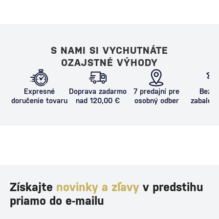
S NAMI SI VYCHUTNÁTE
OZAJSTNÉ VÝHODY
Expresné
Doprava zadarmo
7 predajní pre
Bezpe
doručenie tovaru
nad 120,00 €
osobný odber
zabalený
proti poš
Získajte
novinky a zľavy
v predstihu
priamo do e-mailu