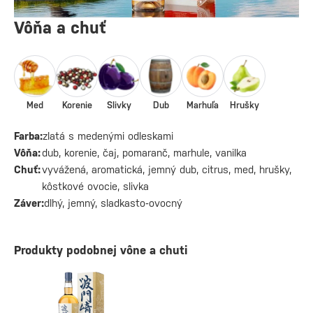
Vôňa a chuť
Med
Korenie
Slivky
Dub
Marhuľa
Hrušky
Farba:
zlatá s medenými odleskami
Vôňa:
dub, korenie, čaj, pomaranč, marhule, vanilka
Chuť:
vyvážená, aromatická, jemný dub, citrus, med, hrušky,
kôstkové ovocie, slivka
Záver:
dlhý, jemný, sladkasto‑ovocný
Produkty podobnej vône a chuti