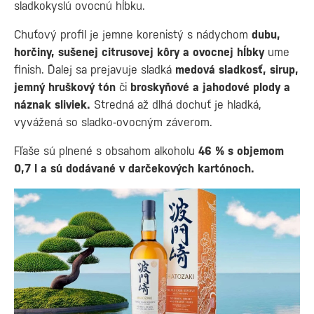
sladkokyslú ovocnú hĺbku.
Chuťový profil je jemne korenistý s nádychom
dubu,
horčiny, sušenej citrusovej kôry a ovocnej hĺbky
ume
finish. Ďalej sa prejavuje sladká
medová sladkosť, sirup,
jemný hruškový tón
či
broskyňové a jahodové plody a
náznak sliviek.
Stredná až dlhá dochuť je hladká,
vyvážená so sladko‑ovocným záverom.
Fľaše sú plnené s obsahom alkoholu
46 % s objemom
0,7 l a sú dodávané v darčekových kartónoch.