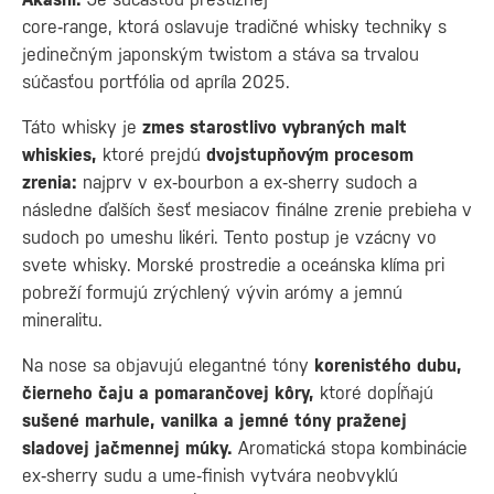
core‑range, ktorá oslavuje tradičné whisky techniky s
jedinečným japonským twistom a stáva sa trvalou
súčasťou portfólia od apríla 2025.
Táto whisky je
zmes starostlivo vybraných malt
whiskies,
ktoré prejdú
dvojstupňovým procesom
zrenia:
najprv v ex‑bourbon a ex‑sherry sudoch a
následne ďalších šesť mesiacov finálne zrenie prebieha v
sudoch po umeshu likéri. Tento postup je vzácny vo
svete whisky. Morské prostredie a oceánska klíma pri
pobreží formujú zrýchlený vývin arómy a jemnú
mineralitu.
Na nose sa objavujú elegantné tóny
korenistého dubu,
čierneho čaju a pomarančovej kôry,
ktoré dopĺňajú
sušené marhule, vanilka a jemné tóny praženej
sladovej jačmennej múky.
Aromatická stopa kombinácie
ex‑sherry sudu a ume‑finish vytvára neobvyklú