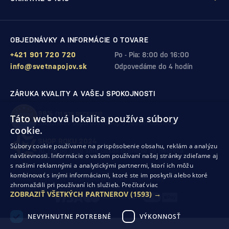
OBJEDNÁVKY A INFORMÁCIE O TOVARE
+421 901 720 720
Po - Pia: 8:00 do 16:00
info@svetnapojov.sk
Odpovedáme do 4 hodín
ZÁRUKA KVALITY A VAŠEJ SPOKOJNOSTI
99%
(11 978 RECENZIÍ)
Táto webová lokalita používa súbory
zákazníkov odporúča nákup v našom obchode
cookie.
SHOP ROKU 2024
Súbory cookie používame na prispôsobenie obsahu, reklám a analýzu
10. rok po sebe
sme získali ocenenie od Heureka
návštevnosti. Informácie o vašom používaní našej stránky zdieľame aj
s našimi reklamnými a analytickými partnermi, ktorí ich môžu
kombinovať s inými informáciami, ktoré ste im poskytli alebo ktoré
Ochrana osobných údajov
Obchodné podmienky
zhromaždili pri používaní ich služieb.
Prečítať viac
Odstúpenie od zmluvy
ZOBRAZIŤ VŠETKÝCH PARTNEROV
(1593) →
NEVYHNUTNE POTREBNÉ
VÝKONNOSŤ