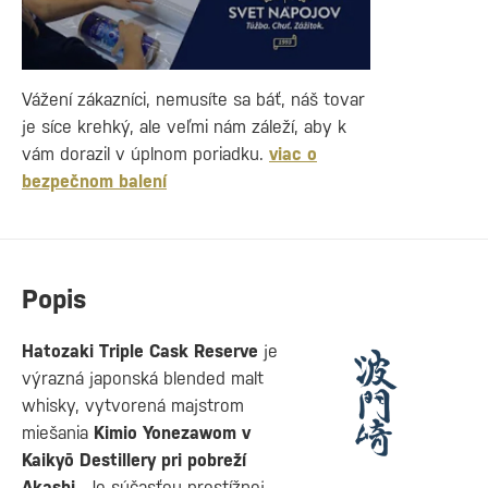
Vážení zákazníci, nemusíte sa báť, náš tovar
je síce krehký, ale veľmi nám záleží, aby k
vám dorazil v úplnom poriadku.
viac o
bezpečnom balení
Popis
Hatozaki Triple Cask Reserve
je
výrazná japonská blended malt
whisky, vytvorená majstrom
miešania
Kimio Yonezawom v
Kaikyō Destillery pri pobreží
Akashi.
Je súčasťou prestížnej